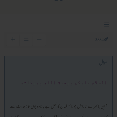
3834
سوال
السلام عليكم ورحمة الله وبركاته
آمین بالجہر سے ناراض ہونا مسلمان کا فعل ہے یا یہودیوں کا؟ حدیث سے