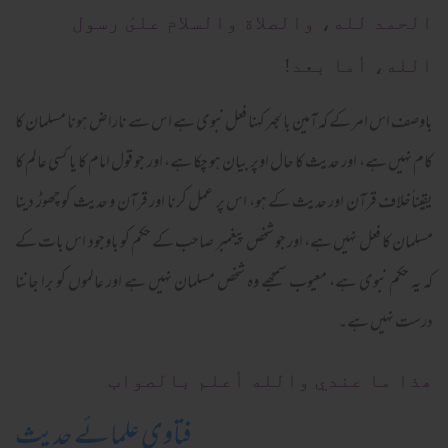
الحمد لله، والصلاة والسلام علىٰ رسول
الله، أما بعد!
باوصف اس امر کے کہ آمین بالجہر کہنا فعل نبوی ہے اس سے ناراض ہونا مسلمان کا
کام نہیں ہے، اور حدیث کا حال اوپر بیان ہو چکا ہے، اور جو قول امام کا یا کسی عالم کا
یقیناًخلاف قرآن اور حدیث کے ہو، اس پر عمل کرنا اور قرآن و حدیث کو چھوڑ دینا
مسلمان کا فعل نہیں ہے، اور جو شخص پیغمبر صاحب کے حکم کو باوجود اس بات کے
کہ یہ حکم نبوی ہے، معیوب سمجھے وہ شخص مسلمان نہیں ہے اور عالموں کو برا جاننا
درست نہیں ہے۔
ھذا ما عندي والله أعلم بالصواب
فتاوی علمائے حدیث