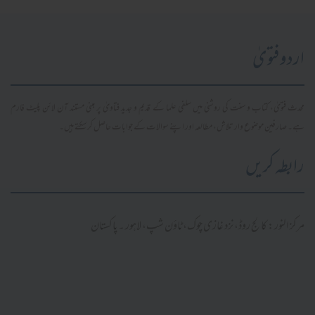
اردو فتویٰ
محدث فتویٰ، کتاب و سنت کی روشنی میں سلفی علما کے قدیم و جدید فتاویٰ پر مبنی مستند آن لائن پلیٹ فارم
ہے۔ صارفین موضوع وار تلاش، مطالعہ اور اپنے سوالات کے جوابات حاصل کر سکتے ہیں۔
رابطہ کریں
مرکز النور: کالج روڈ، نزد غازی چوک، ٹاؤن شپ، لاہور ۔ پاکستان