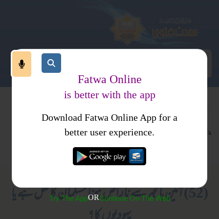
Fatwa Online
is better with the app
Download Fatwa Online App for a
عقیدہ و منہج
ایمانیات
کتب فتاوی
better user experience.
متفرقات
فتاوی علمائے حدیث جلد 9
(52) آمین بالجہر سے ناراض ہونا مسلمان کا فعل ہے یا
OR
Try The App
Continue On The Web
یہودیوں کا؟