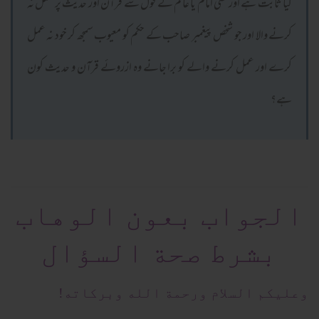
کیا ثابت ہے اور کسی امام یا عالم کے قول سے قرآن اور حدیث پر عمل نہ
کرنے والا اور جو شخص پیغمبر صاحب کے حکم کو معیوب سمجھ کر خود نہ عمل
کرے اور عمل کرنے والے کو برا جانے وہ ازروئے قرآن و حدیث کون
ہے؟
الجواب بعون الوهاب
بشرط صحة السؤال
وعلیکم السلام ورحمة الله وبرکاته!