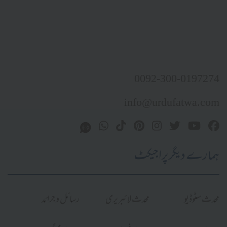
0092-300-0197274
info@urdufatwa.com
ہمارے دیگر پراجیکٹ
محدث سٹوڈیو
محدث لائبریری
رسائل و جرائد