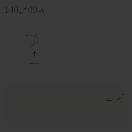
جلد 09 ص 140
ابتدائے
صفحہ
تبصرے