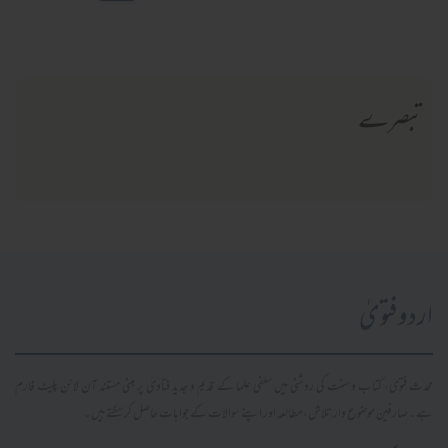
تبصرے
اردو فتویٰ
محدث فتویٰ، کتاب و سنت کی روشنی میں سلفی علما کے قدیم و جدید فتاویٰ پر مبنی مستند آن لائن پلیٹ فارم
ہے۔ صارفین موضوع وار تلاش، مطالعہ اور اپنے سوالات کے جوابات حاصل کر سکتے ہیں۔