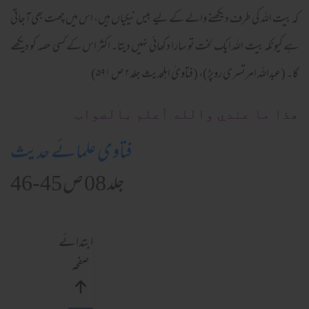
کہ بیت اللہ کی طرف دیکھنے والے کے لیے بیس نیکیاں ہیں، اس میں چھت بھی آجاتی
ہے کیونکہ بیت اللہ ایک لخت تو سارا دکھائی نہیں دیتا۔ اکثر اس کے کسی حصہ کو دیکھے
گا۔ (عبداللہ امرتسری روپڑ)، (فتاویٰ اہلحدیث جلد۲ ص ۵۹۱)
ھذا ما عندي والله أعلم بالصواب
فتاوی علمائے حدیث
جلد 08 ص 45-46
ابتدائے
صفحہ