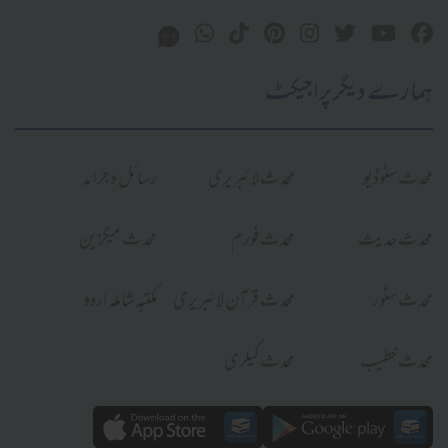
ہمارے دیگر پراجیکٹ
محدث سٹوڈیو
محدث لائبریری
رسائل و جرائد
محدث حدیث
محدث فورم
محدث میگزین
محدث سٹور
محدث قرآن لائبریری
مکتبہ شاملہ اردو
محدث خطیب
محدث گیلری