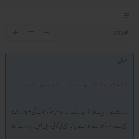
3713
سوال
السلام عليكم ورحمة الله وبركاته
زید کہتا ہے کہ بیت اللہ شریف کے اندر داخل ہو کر چھت کی طرف دیکھنا
منع ہے، عمرو کہتا ہے جائز ہے کیونکہ منع کی کوئی دلیل نہیں زید درست کہتا