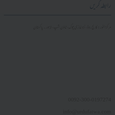
رابطہ کریں
مرکز النور: کالج روڈ، نزد غازی چوک، ٹاؤن شپ، لاہور ۔ پاکستان
0092-300-0197274
info@urdufatwa.com