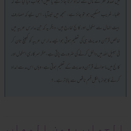
میں صدقہ فطر کے مال سے امداد کرنا جائز ہے یا نہیں؟ جواب دیا گیا ہے کہ
طلباء غریب مسکین ہوںتو جائز ہے، سمجھ میں نہیںآیا۔ اس لیے کہ مصارف
بیت المال سے سکول اور کالج خارج ہیں، دیگر یہ کہ جن مدارس عربیہ میں
خالص قرآن و حدیث ہی کی تعلیم ہوتی ہو ایسے مدار س عربیہ کو کھینچ تان کر
فی سبیل اللہ میں داخل کرنے کی ضرورت پڑتی ہے، مگر سرکاری اسکول اور
کالج میں ما سوائے قرآن و حدیث کے تعلیم ہوتی ہے، وہاں اس مد سے امداد
کرنے کا جواز بالکل فہم ناقص سے بالاتر ہے۔؟
الجواب بعون الوهاب