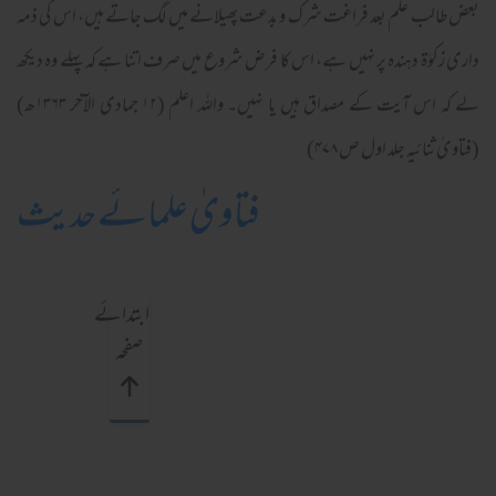
بعض طالب علم بعد فراغت شرک و بدعت پھیلانے میں لگ جاتے ہیں، اس کی ذمہ
داری زکوٰۃ دہندہ پر نہیں ہے، اس کا فرض شروع میں صرف اتنا ہے کہ پہلے وہ دیکھ
لے کہ اس آیت کے مصداق ہیں یا نہیں۔ واللہ اعلم (۱۲ جمادی الآخر ۱۳۶۳ھ)
(فتاویٰ ثنائیہ جلد اول ص ۴۷۸)
فتاویٰ علمائے حدیث
ابتدائے
صفحہ