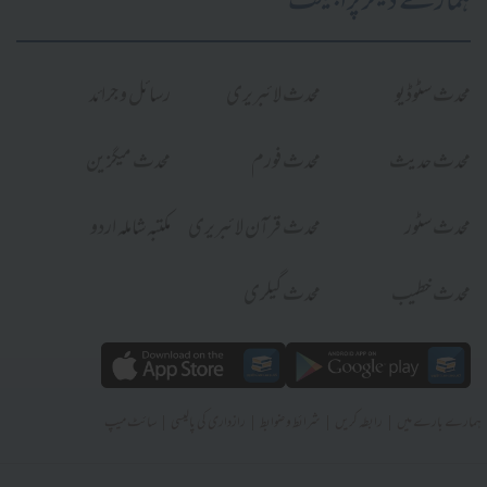
ہمارے دیگر پراجیکٹ
محدث سٹوڈیو
محدث لائبریری
رسائل و جرائد
محدث حدیث
محدث فورم
محدث میگزین
محدث سٹور
محدث قرآن لائبریری
مکتبہ شاملہ اردو
محدث خطیب
محدث گیلری
|
|
|
|
ہمارے بارے میں
رابطہ کریں
شرائط و ضوابط
رازداری کی پالیسی
سائٹ میپ