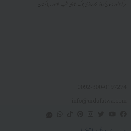
مرکز النور: کالج روڈ، نزد غازی چوک، ٹاؤن شپ، لاہور ۔ پاکستان
0092-300-0197274
info@urdufatwa.com