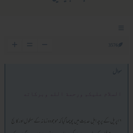
3576
سوال
السلام عليكم ورحمة الله وبركاته
۶ اپریل کے پرچہ اہل حدیث میں پوچھا گیا کہ موجودہ زمانہ کے سکو ل اور کالج