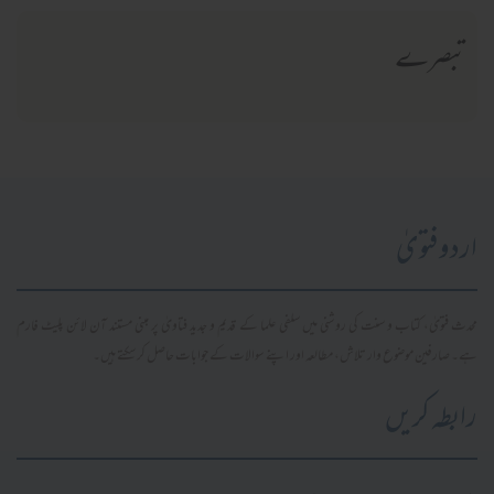
تبصرے
اردو فتویٰ
محدث فتویٰ، کتاب و سنت کی روشنی میں سلفی علما کے قدیم و جدید فتاویٰ پر مبنی مستند آن لائن پلیٹ فارم
ہے۔ صارفین موضوع وار تلاش، مطالعہ اور اپنے سوالات کے جوابات حاصل کر سکتے ہیں۔
رابطہ کریں