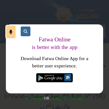
Fatwa Online
is better with the app
Download Fatwa Online App for a
عبادات
زکوۃ
کتب فتاوی
better user experience.
فطرانہ
فتاوی علمائے حدیث جلد 12
(98) سکو ل اور کالج میں صدقہ فطر کے مال سے امداد کرنا
OR
Try The App
Continue On The Web
جائز ہے یا نہیں۔