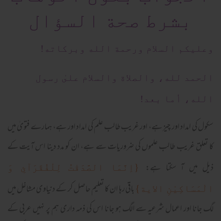
بشرط صحة السؤال
وعلیکم السلام ورحمة الله وبرکاته!
الحمد لله، والصلاة والسلام علىٰ رسول
الله، أما بعد!
سکول کی امداد اور چیز ہے، اور غریب طالب علم کی امداد اور ہے، ہمارے فتویٰ میں
کا تعلق غریب طالب علموں کی ضروریات سے ہے، ان کو مدد دینا اس آیت کے
ذیل میں آ سکتا ہے:
{اِنَّمَا الصَّدَقٰتُ لِلْفُقَرَآئِ وَ
باقی رہا ان کا تعلیم حاصل کر کے دنیاوی مشاغل میں
الْمَسَاکِیْنِ الایة}
لگ جانا اور اعمال شرعیہ سے الگ ہو جانا اس کی ذمہ داری ہم پر نہیں عربی کے