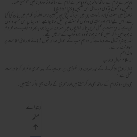
دوسرے امام كے ساتھ ادا كريں تو دوسرے امام كے ساتھ وتر كو دو بنا ليں " انتہى ملخصا.
ديكھيں: مجموع فتاوى و رسائل ابن عثيمين ( 13 / 436 ).
تراويح ميں سنت گيارہ ركعات ہى ہيں جيسا كہ شيخ ابن عثيمين رحمہ اللہ كى كلام ميں بيان كيا گيا
ہے، اس ليےامام اور مقتدى دونوں كو سنت پر عمل كرنا چاہيے، اور يہاں اس مسجد والوں
كوچاہيے كہ وہ سنت پرعمل كريں تاكہ نمازيوں ميں اختلاف نہ پيدا ہو، يا پھر وہ ثواب سے محروم
نہ ہو جائيں، اگر انہيں كام نہ ہوتا تو وہ اجروثواب كے حريص تھے.
اللہ سبحانہ و تعالى سے دعا ہے كہ وہ ہم سب كے اعمال صالحہ قبول فرمائے اور اپنى اطاعت پر
معاونت كرے.
واللہ اعلم .
الاسلام سوال و جواب
نماز تراویح ادا کرنے کے بعد صرف وتر تھوڑی دیر سو لینے کے بعد سحری ٹائم ادا کرنا درست
عمل ہے ؟
جی ہاں، وتر امام کے ساتھ بھی ادا کر سکتے ہیں اور سحری کے وقت بھی ادا کر سکتے ہیں۔
ابتدائے
صفحہ