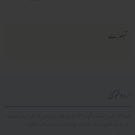
تبصرے
اردو فتویٰ
محدث فتویٰ، کتاب و سنت کی روشنی میں سلفی علما کے قدیم و جدید فتاویٰ پر مبنی مستند آن لائن پلیٹ فارم
ہے۔ صارفین موضوع وار تلاش، مطالعہ اور اپنے سوالات کے جوابات حاصل کر سکتے ہیں۔