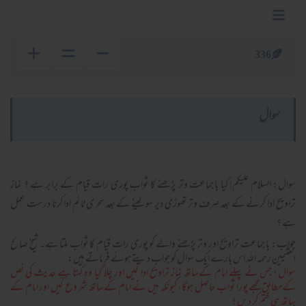
336
سوال
سوال: السلام علیکم! کیا باجماعت وتر پڑھنے کا ثواب پوری رات قیام کے برابر ہے ؟ نماز
تراویح ادا کرنے کے بعد صرف وتر تھوڑی دیر سو لینے کے بعد سحری ٹائم ادا کرنا درست عمل
ہے ؟
جواب: باجماعت تراویح اور وتر پڑھنے والے کو پوری رات قیام کا ثواب ملتا ہے۔ شیخ صالح
العثیمین رحمہ اللہ اس بارے ایک سوال کو جواب دیتے ہوئے فرماتے ہیں:
سوال ؛ جس نے پہلے امام كےساتھ نماز تراويح ادا كيں اور چلا گيا وہ كہتا ہے حديث كى نص
كےمطابق مجھے پورا ثواب حاصل ہوگا، كيونكہ ميں نے امام كےساتھ شروع كيں اور امام كے
ساتھ ہى ختم كر ديں ؟