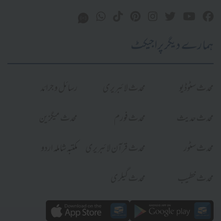
ہمارے دیگر پراجیکٹ
محدث سٹوڈیو
محدث لائبریری
رسائل و جرائد
محدث حدیث
محدث فورم
محدث میگزین
محدث سٹور
محدث قرآن لائبریری
مکتبہ شاملہ اردو
محدث خطیب
محدث گیلری