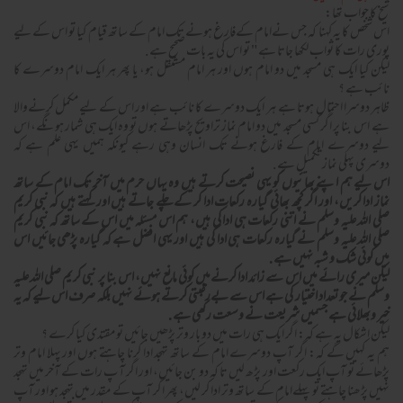
شيخ كا جواب تھا:
اس شخص كا يہ كہنا كہ جس نےامام كےفارغ ہونے تك امام كے ساتھ قيام كيا تو اس كے ليے
پورى رات كا ثواب لكھا جاتا ہے " تو اس كى يہ بات صحيح ہے.
ليكن كيا ايك ہى مسجد ميں دو امام ہوں اور ہر امام مستقل ہو، يا پھر ہر ايك امام دوسرے كا
نائب ہے ؟
ظاہر دوسرا احتمال ہوتا ہے ـ ہر ايك دوسرے كا نائب ہے اور اس كے ليے مكمل كرنےوالا
ہے ـ اس بنا پر اگر كسى مسجد ميں دو امام نماز تراويح پڑھاتے ہوں تو وہ ايك ہى شمار ہونگے، اس
ليے دوسرے امام كے فارغ ہونے تك انسان وہى رہے كيونكہ ہميں يہى علم ہے كہ
دوسرى پہلى نماز تكميل ہے.
اس ليے ہم اپنے بھائيوں كو يہى نصيحت كرتے ہيں وہ يہاں حرم ميں آخر تك امام كے ساتھ
نماز ادا كريں، اور اگر كچھ بھائى گيارہ ركعات ادا كر كے چلے جاتے ہيں اور كہتے ہيں كہ نبى كريم
صلى اللہ عليہ وسلم نے اتنى ركعات ہى ادا كى ہيں، ہم اس مسئلہ ميں اس كے ساتھ كہ نبى كريم
صلى اللہ عليہ وسلم نے گيارہ ركعات ہى ادا كى ہيں اور يہى افضل ہے كہ گيارہ پڑھى جائيں اس
ميں كوئى شك و شبہ نہيں ہے.
ليكن ميرى رائے ميں اس سے زائد ادا كرنےميں كوئى مانع نہيں، اس بنا پر نبى كريم صلى اللہ عليہ
وسلم نے جو تعداد اختيار كى ہے اس سے بےرغبتى كرتے ہوئے نہيں بلكہ صرف اس ليے كہ يہ
خير وبھلائى ہے جسميں شريعت نے وسعت ركھى ہے.
ليكن اشكال يہ ہے كہ: اگر ايك ہى رات ميں دو بار وتر پڑھيں جائيں تو مقتدى كيا كرے ؟
ہم يہ كہيں گے كہ: اگر آپ دوسرے امام كے ساتھ تہجد ادا كرنا چاہتے ہوں اور پہلا امام وتر
پڑھائے تو آپ ايك ركعت اور پڑھ ليں تا كہ دو بن جائيں، اور اگر آپ رات كے آخر ميں تہجد
نہيں پڑھنا چاہتے تو پہلےامام كے ساتھ وتر ادا كر ليں، پھر اگر آپ كے مقدر ميں تہجد ہو اور آپ