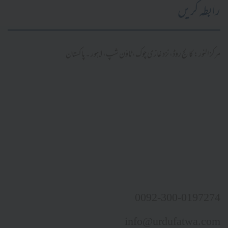
رابطہ کریں
مرکز النور: کالج روڈ، نزد غازی چوک، ٹاؤن شپ، لاہور ۔ پاکستان
0092-300-0197274
info@urdufatwa.com