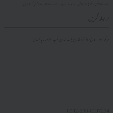
ہے۔ صارفین موضوع وار تلاش، مطالعہ اور اپنے سوالات کے جوابات حاصل کر سکتے ہیں۔
رابطہ کریں
مرکز النور: کالج روڈ، نزد غازی چوک، ٹاؤن شپ، لاہور ۔ پاکستان
0092-300-0197274