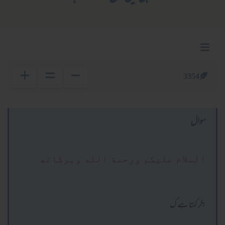
3354
سوال
السلام عليكم ورحمة الله وبركاته
بکر کہتا ہے ک