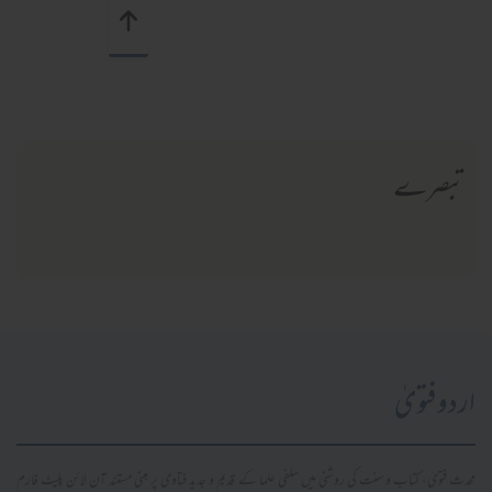
تبصرے
اردو فتویٰ
محدث فتویٰ، کتاب و سنت کی روشنی میں سلفی علما کے قدیم و جدید فتاویٰ پر مبنی مستند آن لائن پلیٹ فارم