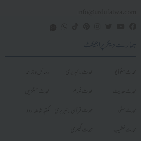
info@urdufatwa.com
ہمارے دیگر پراجیکٹ
محدث سٹوڈیو
محدث لائبریری
رسائل و جرائد
محدث حدیث
محدث فورم
محدث میگزین
محدث سٹور
محدث قرآن لائبریری
مکتبہ شاملہ اردو
محدث خطیب
محدث گیلری