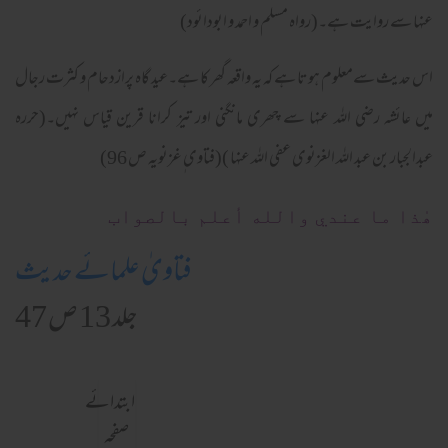
عنہا سے روایت ہے۔(رواہ مسلم و احمد و ابودائود)
اس حدیث سےمعلوم ہوتا ہے کہ یہ واقعہ گھر کا ہے۔عید گاہ پرازدحام و کثرت رجال
میں عائشہ رضی اللہ عنہا سے چھری مانگنی اور تیز کرانا قرین قیاس نہیں۔(حررہ
عبدالجبار بن عبد اللہ الغزنوی عفی اللہ عنہا )(فتاوی ٖغزنویہ ص 96)
ھٰذا ما عندي والله أعلم بالصواب
فتاویٰ علمائے حدیث
جلد 13 ص 47
ابتدائے
صفحہ