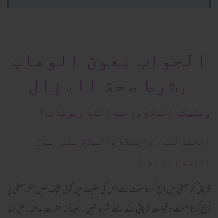
الجواب بعون الوهاب
بشرط صحة السؤال
وعلیکم السلام ورحمة الله وبرکاته!
الحمد لله، والصلاة والسلام علىٰ رسول
الله، أما بعد!
قربانی کو مصلی میں ذبح کرنا سنت ہے اس کی سنیت میں کوئی شک نہیں مگر مصلی پر
ذبح کرنا صمت و قبولت قربانی کے لئے شرط نہیں ۔جیسا کہ حضرت عائشہ رضی اللہ