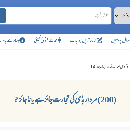
وال پوچھیں
تازہ ترین جوابات
محدث فتویٰ کمیٹی
ہمارے بارے
فتاوی علمائے حدیث جلد 14
(200) مردار ہڈی کی تجارت جائز ہے یا ناجائز ?