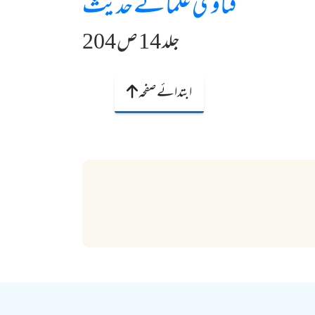
فتاویٰ علمائے حدیث
جلد 14 ص 204
ابتدائے صفحہ