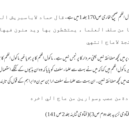
یح بخاری ص170 جلد 1 میں ہے۔
قال حماد لاباسبريش ال
من سلف العلما ء يمتشطون بها ويد هنون فيها ل
ة لاعاج انتهي
پر میں کچھ مضائقہ نہیں یعنی مردار کا پر نجس نہیں ہے۔ ماکول اللحم کا پر ہو یا غیر ماکول اللح
ماکول اللحم ہیں کہا کہ میں نے بہت سے علماء سلف کو پایا کہ وہ ان ہڈیوں کے کنگے استعما
جارت میں کچھ مضائقہ نہین۔ ان بہت سے علمائے سلف ارابن سیرن و ابراہم کے قول کی تای
دةمن عصب وسوارين من عاج الي اخره
وم ص3)( فتاوی ثنایئہ جلد 2 ص 141)