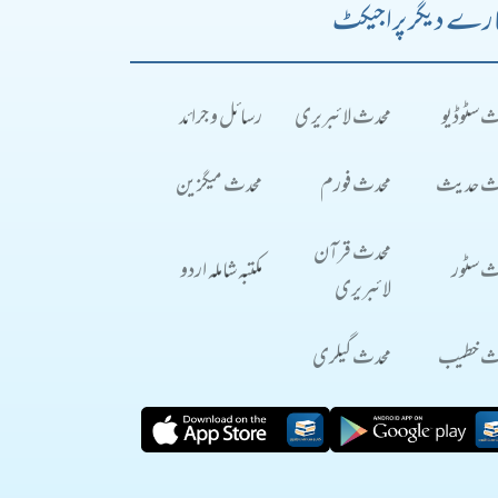
رے دیگر پراجیکٹ
ث سٹوڈیو
محدث لائبریری
رسائل و جرائد
ث حدیث
محدث فورم
محدث میگزین
محدث قرآن
ث سٹور
مکتبہ شاملہ اردو
لائبریری
ث خطیب
محدث گیلری