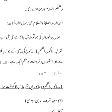
وعلیکم السلام ورحمة اللہ وبرکاته
الحمد لله، والصلاة والسلام علىٰ رسول الله، أما بعد!
۔ حلال جانوروں کی ہو تو بلا شبہ جائز ہے ملی جلی بے 
شرفیہ ۔ماکول اللھم 1۔مذبوح کی ہ
ہے اور استعمال و فروخت کا حکم ایک ہے۔
قال
عاج انتهي
1۔ ماکول اللحم وہ جانور ہیں شرعا جن کا گوشت حلال ہے۔(12۔راز)
(ابو سعید شرف الدین دہلوی)