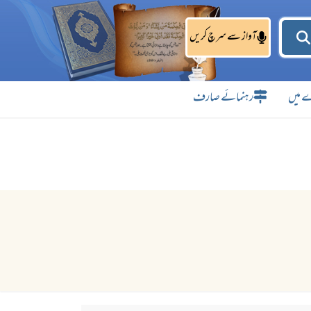
آواز سے سرچ کریں
 میں
رہنمائے صارف