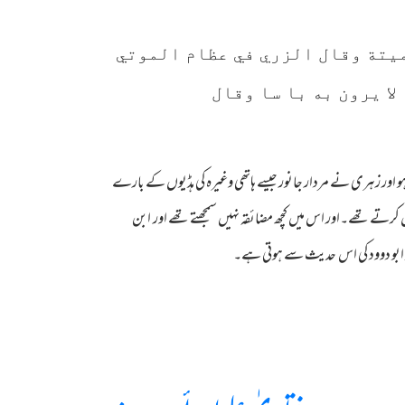
ميتة وقال الزري في عظام الموتي
ا يرون به با سا وقال
م کا ہو اور زہری نے مردار جانور جیسے ہاتھی وغیرہ کی ہڈیوں کے بارے
ل کرتے تھے۔اور اس میں کچھ مضائقہ نہیں سمجھتے تھے اور ابن
ئد ابو دوود کی اس حدیث سے ہوتی ہے۔