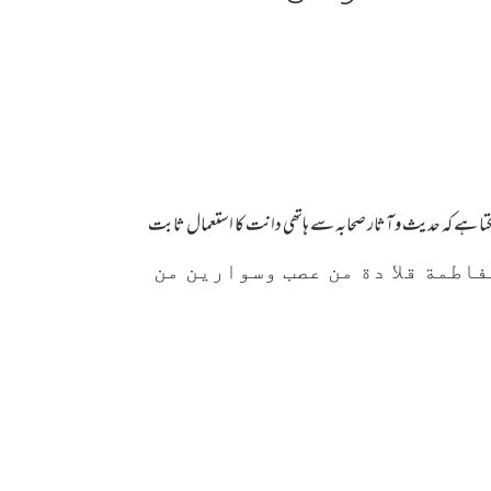
دلال ہو سکتا ہے کہ حدیث و آثار صحابہ سے ہاتھی دانت کا استعمال ثابت
طمة قلا دة من عصب وسوارين من