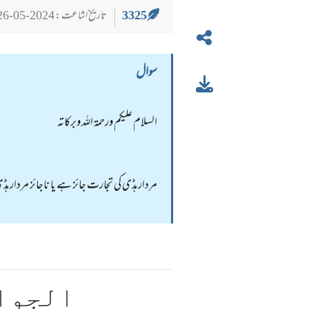
3325
تاریخ اشاعت : 2024-05-26
سوال
السلام عليكم ورحمة الله وبركاته
مردار ہڈی کی تجارت جائز ہے یا ناجائز مردار ہ
الجوا