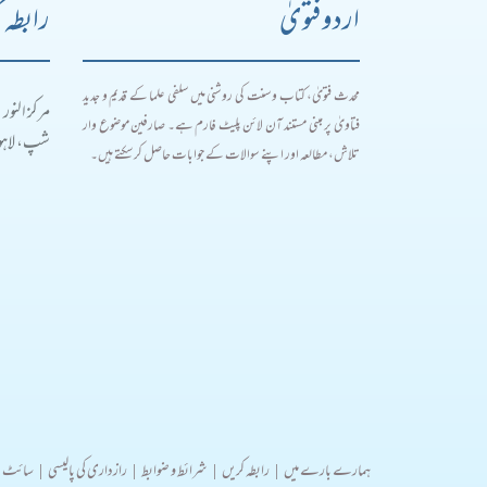
اردو فتویٰ
رابطہ 
محدث فتویٰ، کتاب و سنت کی روشنی میں سلفی علما کے قدیم و جدید
مرکز النور
فتاویٰ پر مبنی مستند آن لائن پلیٹ فارم ہے۔ صارفین موضوع وار
شپ، لاہور
تلاش، مطالعہ اور اپنے سوالات کے جوابات حاصل کر سکتے ہیں۔
ہمارے بارے میں
|
رابطہ کریں
|
شرائط و ضوابط
|
رازداری کی پالیسی
|
سائٹ 