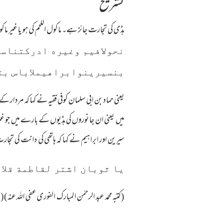
تشریح
ہڈی کی تجارت جائز ہے۔ ماکول اللحم کی ہو یا غیر ماکول اللحم صح
نحولافيم وغيره ادركتناسا 
بنسيرينوابراهيملاباس بتج
یعنی حماد بن ابی سلمان کوفی فقیہ نے کہا کہ مردار کے 
میں یعنی ان جانوروں کی ہڈیوں کے بارے میں جو غیر 
سیرین اور ابراہیم نے کہا کہ ہاتھی کی دانت کی ت
يا ثوبان اشتر لقاطمة قلا 
(کتبہ محمد عبد الرحمٰن المبارک الفوری عفی اللہ عنہ)(فتاوی نزیریہ جلد د