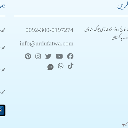
کریں
ہما
0092-300-0197274
محد
: کالج روڈ، نزد غازی چوک، ٹاؤن
 ۔ پاکستان
info@urdufatwa.com
محد
محد
محد
میپ