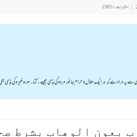
مشاہدات : 1985
ڈی سے یہ مراد ہے کہ ہر ایک حلال و حرام جانور مردہ کی ہڈی جیسے ۔کتا۔سور وغیرہ کی ہڈی 
ب بعون الوهاب بشرط صح