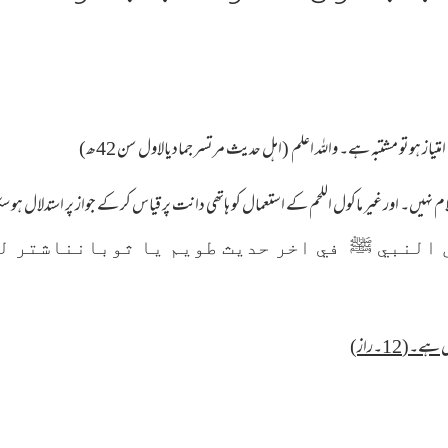
امتیاز ہوتو مشتبہ ہے۔ واللہ اعلم (اہل حدیث مرتسر جمادیالاول سن 42ھ)
ڈی کے جو ازپر کلام نہیں۔ اور غیر ماکول اللحم کے استعمال کو ہاتھی دانت پر قیاس کر کے جواز پر است
 النبي ﷺ في اخر حديث طويم يا ثوبانناشتر لفا