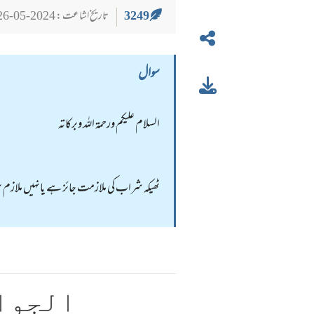
3249
تاریخ اشاعت : 2024-05-26
سوال
السلام عليكم ورحمة الله وبركاته
ٹھیکہ شراب کی ملازمت جائز ہے یانہیں ملازم 
الجوا