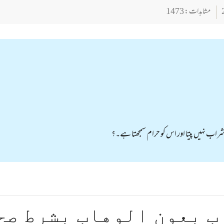
مشاہدات : 1473
شراب نہیں پیتا اور اس کو حرام سمجھتا ہے۔؟
ب بعون الوهاب بشرط صح