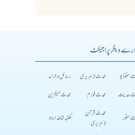
رے دیگر پراجیکٹ
ث سٹوڈیو
محدث لائبریری
رسائل و جرائد
ث حدیث
محدث فورم
محدث میگزین
محدث قرآن
ث سٹور
مکتبہ شاملہ اردو
لائبریری