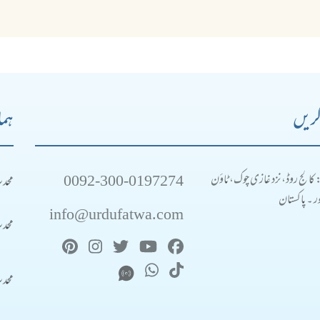
کریں
ہما
0092-300-0197274
محد
: کالج روڈ، نزد غازی چوک، ٹاؤن
 ۔ پاکستان
info@urdufatwa.com
محد
محد