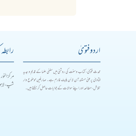
اردو فتویٰ
رابطہ 
محدث فتویٰ، کتاب و سنت کی روشنی میں سلفی علما کے قدیم و جدید
مرکز النور
فتاویٰ پر مبنی مستند آن لائن پلیٹ فارم ہے۔ صارفین موضوع وار
شپ، لاہور
تلاش، مطالعہ اور اپنے سوالات کے جوابات حاصل کر سکتے ہیں۔