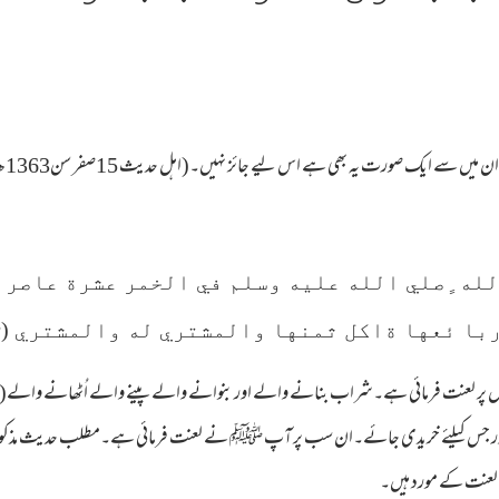
سے ایک صورت یہ بھی ہے اس لیے جائز نہیں۔(اہل حدیث 15صفر سن1363ھ)
له ٍصلي الله عليه وسلم في الخمر عشرة عاصر 
(ر
ربا ئعها ةاكل ثمنها والمشتري له والمشتري
لعنت فرمائی ہے۔شراب بنانے والے اور بنوانے والے پینے والے اُٹھانے والے(مزدو
 جس کیلئے خریدی جائے۔ان سب پر آپ ﷺ نے لعنت فرمائی ہے۔مطلب حدیث مذکور کا ی
سب لعنت کے مورد ہیں۔