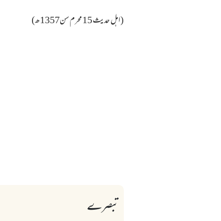
(اہل حدیث 15 محرم سن1357ھ)
تبصرے