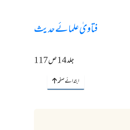
فتاویٰ علمائے حدیث
جلد 14 ص 117
ابتدائے صفحہ