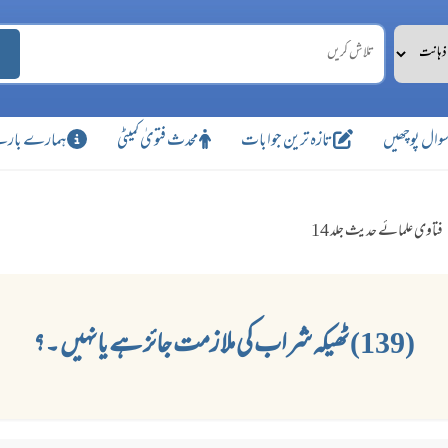
وال پوچھیں
تازہ ترین جوابات
محدث فتویٰ کمیٹی
ہمارے بارے
فتاوی علمائے حدیث جلد 14
(139) ٹھیکہ شراب کی ملازمت جائز ہے یانہیں ۔؟