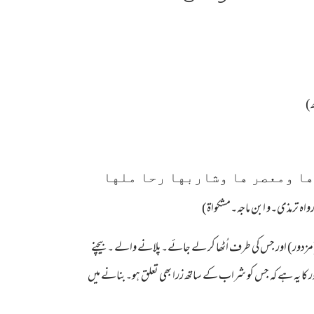
ها ومعصر ها وشاربها رحا ملها
واہ ترمذی۔و ابن ماجہ۔مشکواۃ)
ر) اور جس کی طرف اُٹھا کر لے جائے۔پلانے والے ۔بیچنے
ہ ہے کہ جس کو شراب کے ساتھ زرا بھی تعلق ہو۔بنانے میں