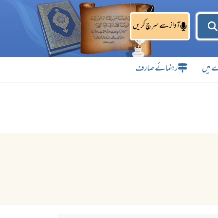
آواز سے سرچ کریں
 میں
رہنمائے صارف