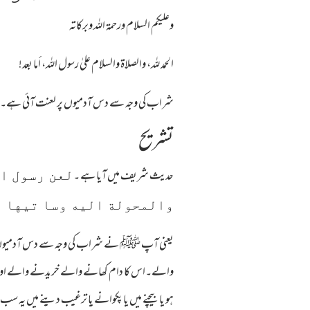
وعلیکم السلام ورحمة اللہ وبرکاته
الحمد لله، والصلاة والسلام علىٰ رسول الله، أما بعد!
شراب کی وجہ سے دس آدمیوں پر لعنت آئی ہے۔ان میں 
تشریح
حدیث شریف میں آیا ہے ۔
لعن رسول ال
والمحولة اليه وسا تيها 
یعنی آپ ﷺ نے شراب کی وجہ سے دس آدمیوں پر 
والے۔اس کا دام کھانے والے خریدنے والے اور
ہو یا بیچنے میں یا پکوانے یا ترغیب دینے میں یہ 