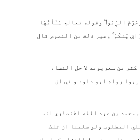
ٱلرِّبَو‌ٰا۟ ۚ وقوله تعالي يَـٰٓأَيُّهَا
ةً عَن تَرَاضٍ مِّنكُمْ ۚ وغير ذلك من النصوص قال
كثر من سعريومه لا جل النساء
بوا رواه ابو داود و في ان
محمد بن عبد الله الانصاري انه
ي بيعة قال ص 13 ج5ولا حجة فيه علي علي المطلوب ولو سلمنا ان تلك
سير خارج من محل النزاع كما سلف