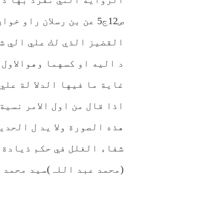
ص12ج5 عن بن رسلان راو
القضيز الذي لك علي الي شه
د اليه او كسهما وهوالاول ك
غاية ما فيها الدلا لة علي
اذا قال من اول الامر نسية
هذه الصورة ولا يد ل الحدي
شفاء الغلل في حكم ذيادة 
(محمد عبد اللہ)سید محمد 