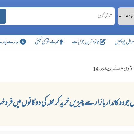
وال پوچھیں
تازہ ترین جوابات
محدث فتویٰ کمیٹی
ہمارے بارے
فتاوی علمائے حدیث جلد 14