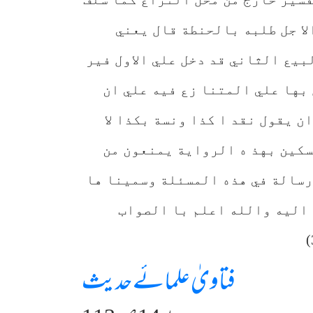
 الا جل طلبه بالحنطة قال يعني
بيع الثاني قد دخل علي الاول فير
ل بها علي المتنا زع فيه علي ان
ن يقول نقد ا كذا ونسة بكذا لا
سكين بهذ ه الرواية يمنعون من
 رسالة في هذه المسئلة وسمينا ها
 اليه والله اعلم با الصواب
فتاویٰ علمائے حدیث