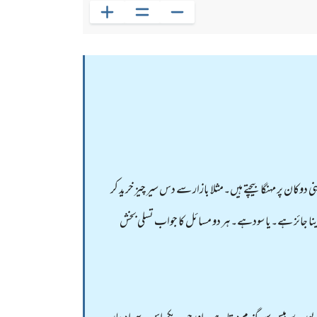
کان پر مہنگا بیچتے ہیں۔مثلا بازار سے دس سیر چیز خرید کر
 دینا جائز ہے۔یا سودہے۔ہر دو مسائل کا جواب تسلی بخش