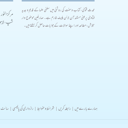
محدث فتویٰ، کتاب و سنت کی روشنی میں سلفی علما کے قدیم و جدید
مرکز النور
فتاویٰ پر مبنی مستند آن لائن پلیٹ فارم ہے۔ صارفین موضوع وار
شپ، لاہور
تلاش، مطالعہ اور اپنے سوالات کے جوابات حاصل کر سکتے ہیں۔
ہمارے بارے میں
|
رابطہ کریں
|
شرائط و ضوابط
|
رازداری کی پالیسی
|
سائٹ 