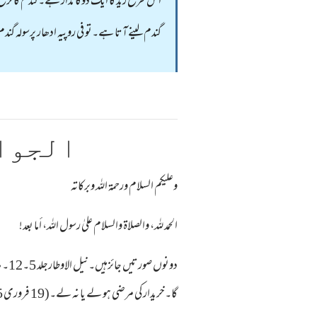
گندم لینے آتا ہے۔تو فی روپیہ ادھار پرسولہ گندم د
الجوا
وعلیکم السلام ورحمة اللہ وبرکاته
الحمد لله، والصلاة والسلام علىٰ رسول الله، أما بعد!
دون
گا۔خریدار کی مرضی ہو لے یا نہ لے۔(19 فروری 1915ء)