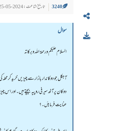
3240
تاریخ اشاعت : 2024-05-25
سوال
السلام عليكم ورحمة الله وبركاته
آجکل جو دوکاندار بازار سے چیزیں خرید کر محلہ
دوکان پر آٹھ سیر فی روپیہ بیچتے ہیں۔اور اس 
عنایت فرمایئں۔؟