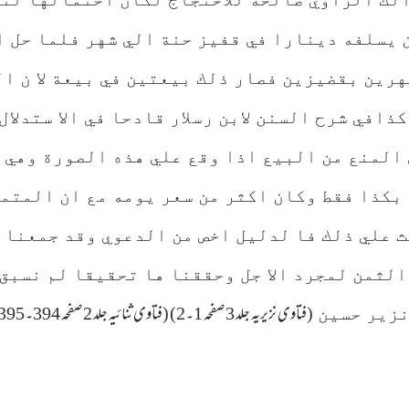
 خوان يسلفه دينارا في قفيز حنة الي شهر فلما حل
رين بقضيزين فصار ذلك بيعتين في بيعة لا ن ال
ذافي شرح السنن لابن رسلار قادحا في الا ستدلا
 المنع من البيع اذا وقع علي هذه الصورة وهي ا
 بكذا فقط وكان اكثر من سعر يومه مع ان المتم
ث علي ذلك فا لدليل اخص من الدعوي وقد جمعنا
الثمن لمجرد الا جل وحققنا ها تحقيقا لم نسبق
(فتاوی نزیریہ جلد 3 صفحہ 1۔2) (فتاوی ثنائیہ جلد 2 صفحہ 394۔395)
نزیر حسین