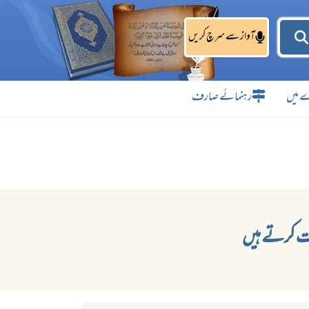
آواز سے سرچ کریں
 میں
رہنمائے صارف