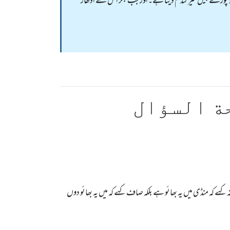
دم لینے آتا ہے۔ تو زید اس کو پورے بیس سیر گندم دیتا ہے۔اورجب بکر اس سے ادھار
ة السؤال
ائے۔یعنی یوںنہ کہے کہ منڈی میں یہ بھائو ہے بلکہ صاف کہے کہ میں یہ بھائو دوں