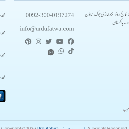
0092-300-0197274
محد
: کالج روڈ، نزد غازی چوک، ٹاؤن
 ۔ پاکستان
info@urdufatwa.com
محد
محد
محد
میپ
Urdufatwa - اردو فتویٰ
Copyright © 2026
. All Rights Reserved.