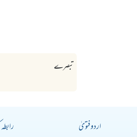
تبصرے
اردو فتویٰ
رابطہ 