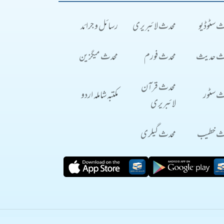
ث سٹوڈیو
محدث لائبریری
رسائل و جرائد
ث حدیث
محدث فورم
محدث میگزین
محدث قرآن
ث سٹور
مکتبہ شاملہ اردو
لائبریری
ث خطیب
محدث گیلری