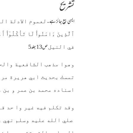
تشریح
ایسی بیع جائز ہے۔
لعموم الادلة القاضية
ٱلَّذِينَ ءَامَنُوا۟ لَا تَأْكُلُوٓا۟
ص13 جلد5
في النيل
وهوا مذهب الشافعية والحن
تمسك بحديث ابي هريرة مرف
اسناده محمد بن عمر و بن 
وقد تكلم فيه غير وا حد ق
الروايه التي تقرد بها ذا