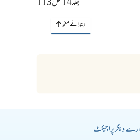
جلد 14 ص 113
ابتدائے صفحہ
رے دیگر پراجیکٹ