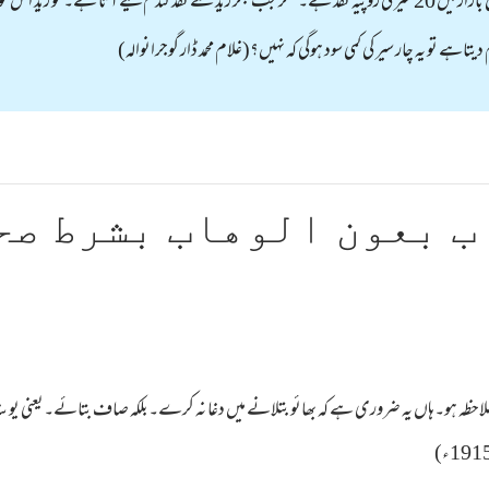
اس طرح زید کا ایک دوکاندار ہے۔گندم کا نرخ بازار میں 20 سیر فی روپیہ نقد ہے۔مگر جب بکر زید سے نقد گن
یتاہے تو یہ چار سیر کی کمی سود ہوگی کہ نہیں؟(غلام محمد ڈار گوجرانوالہ)
ب بعون الوهاب بشرط صح
وں صورتیں جائزہیں۔نیل الاوطارجلد 5۔12۔ ملاحظہ ہو۔ہاں یہ ضروری ہے کہ بھائو بتلانے میں دغا نہ کرے۔بلکہ صاف بت