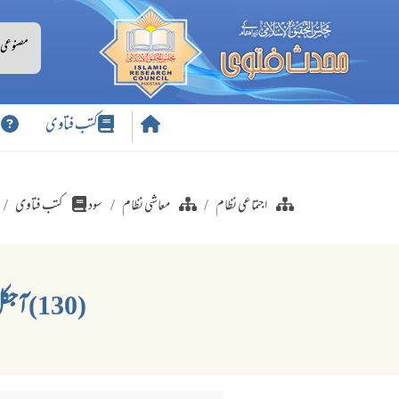
کتب فتاوی
س
اجتماعی نظام
معاشی نظام
سود
کتب فتاوی
(130) آجکل جو دوکاندار بازار سے چیزیں خرید کر محلہ کی دوکانوں میں فروخت کرتے ہیں