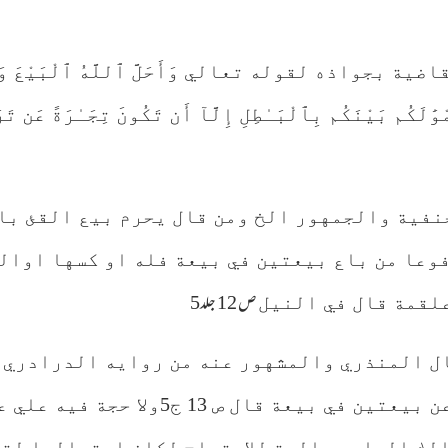
 بجواذه لقوله تعالي وَأَحَلَّ ٱللَّهُ ٱلْبَيْعَ وَحَرَّمَ 
 أَمْوَ‌ٰلَكُم بَيْنَكُم بِٱلْبَـٰطِلِ إِلَّآ أَن تَكُونَ تِجَـٰرَ
فية والجمهور الخ ومن قال يحرم بيع القئ با 
وعا من باع بيعتين في بيعة فله او كسها اوالر
ص 12 جلد5
علقمة قال في النيل
ال المنذري والمشهور عنه من روايه الدرادري و
صلي الله عليه وسلم نهي عن بيعتين ف
لك الراوي صالحة للاحتجاج لكان احتمالها لتف