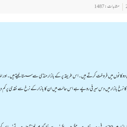
مشاہدات : 1487
 کی دوکانوں میں فروخت کرتے ہیں۔اس طریقہ پر کے بازار منڈی سے سستا لیتے ہیں۔اور اپنی دو
چیز کا نرخ بازار میں دس سیر فی روپے ہے اس حالت میں ان کا بازار کے نرخ سے نقدی پر کم