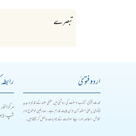
تبصرے
اردو فتویٰ
رابطہ 
محدث فتویٰ، کتاب و سنت کی روشنی میں سلفی علما کے قدیم و جدید
مرکز النور
فتاویٰ پر مبنی مستند آن لائن پلیٹ فارم ہے۔ صارفین موضوع وار
شپ، لاہور
تلاش، مطالعہ اور اپنے سوالات کے جوابات حاصل کر سکتے ہیں۔