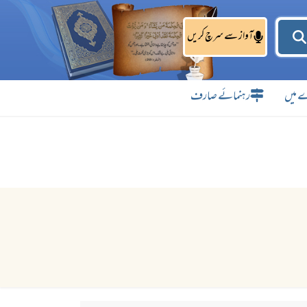
آواز سے سرچ کریں
 میں
رہنمائے صارف