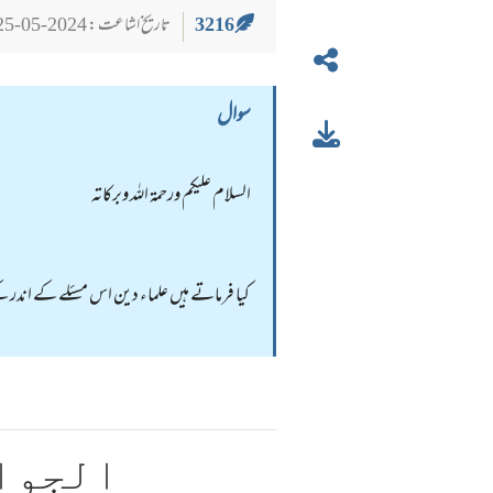
3216
تاریخ اشاعت : 2024-05-25
سوال
السلام عليكم ورحمة الله وبركاته
کیا فرماتے ہیں علماء دین اس مسئلے کے اندر کے ر
الجوا