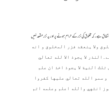
فاق ہے۔کہ مخلوق کی نزر کے حرام ہونے پر او ر یہ نزر منقعد نہیں
وق ولا ينعقد فزر المخلوق و انه
۔النذر لا يجوذ الا لله تعالي
 تلك النية لا يجوذ اخذ ان علم
 و سمو الله تعالي عليها كفروا
وز انتهي والله اعلم وعلمه اتم