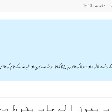
مشاہدات : 1640
شوت کاکھانا اور سود کا کھانا اوربیاج کا کھانا اورشراب کا پینا اور غیراللہ کے نام کھانا اس 
ب بعون الوهاب بشرط صح