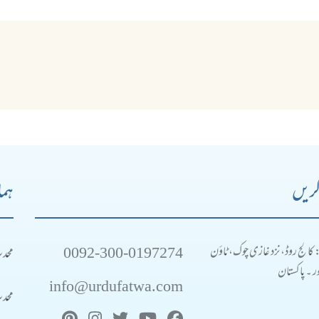
کریں
ہما
0092-300-0197274
محد
: کالج روڈ، نزد غازی چوک، ٹاؤن
 ۔ پاکستان
info@urdufatwa.com
محد