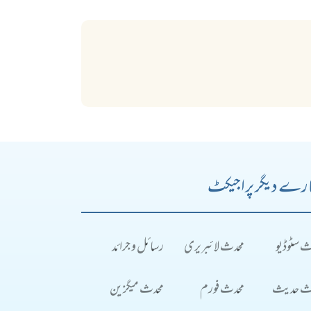
رے دیگر پراجیکٹ
ث سٹوڈیو
محدث لائبریری
رسائل و جرائد
ث حدیث
محدث فورم
محدث میگزین