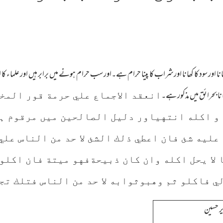
اور سود کا کھانا اورشراب کا پینا حرام ہے۔اور سب حرام ہونے میں برابر ہیں اور علماء کا ات
انا بحرائق میں مذکور ہے۔
انعقد الاجماع علي حرمة قور المخل
 و اكله انتهياور دلیل الصالحین میں مرقوم ہے
عليه شئ فان اعطي ذلك الشئ لا حد من الناس علي
 لا يحل اكله وان كان ذبيحةفهو ميتة فان اكلو
ي فاكلو ثم وهبوثوابه لا حد من الناس فتلك تج
زیر حسین