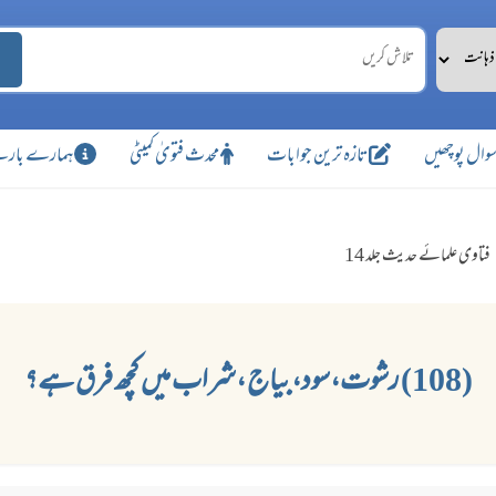
وال پوچھیں
تازہ ترین جوابات
محدث فتویٰ کمیٹی
ہمارے بارے
فتاوی علمائے حدیث جلد 14
(108) رشوت،سود،بیاج ،شراب میں کچھ فرق ہے؟