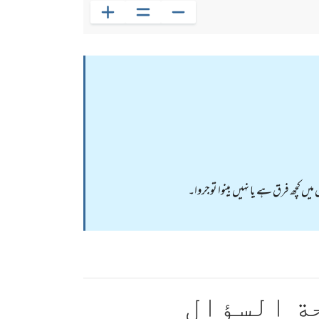
میں کچھ فرق ہے یا نہیں بینوا توجروا۔
ة السؤال