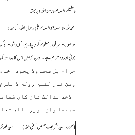
وعلیکم السلام ورحمة اللہ وبرکاته
الحمد لله، والصلاة والسلام علىٰ رسول الله، أما بعد!
در صورت مرقومہ معلوم کرنا چاہیے۔کہ رشوت کا کھانا 
ہوتی اور وہ حرام ہے۔اورجائزنہیں اس کا لینا اور کھ
حرام بل سحت ولا يجوذ اخذه
ومن نذر لنبي وولي لا يلزم 
الاخذ بذالك فان كان طعاما
جميعا وان نورو الله تعال
(حررہ السید شریف حسین عفی عنہ )
سید محمد ن