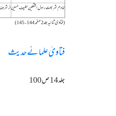
خادم شریعت رسول الثقلین لطیف حسین
از شرف 
(فتاوی ثنائیہ جلد2 صفحہ 144۔145)
فتاویٰ علمائے حدیث
جلد 14 ص 100