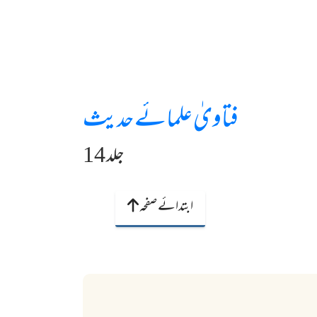
فتاویٰ علمائے حدیث
جلد 14
ابتدائے صفحہ