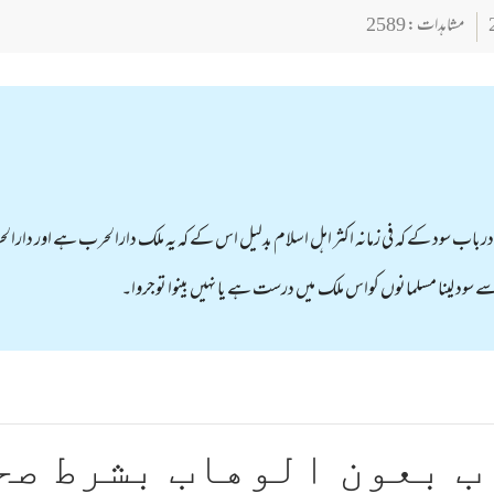
مشاہدات : 2589
 درباب سود کے کہ فی زمانہ اکثر اہل اسلام بدلیل اس کے کہ یہ ملک دارالحرب ہے اور دار
ے سود لینا مسلمانوں کواس ملک میں درست ہے یا نہیں بینوا توجروا۔
ب بعون الوهاب بشرط صح