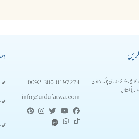
کریں
ہما
0092-300-0197274
محد
: کالج روڈ، نزد غازی چوک، ٹاؤن
 ۔ پاکستان
info@urdufatwa.com
محد
محد