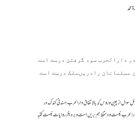
 محمد
ر دارالحرب سود گرفتن درست است
ن مسلمانان رادریںملک درست است
ل از چین وروس کہ بالا تفاق دارالحرب ہسند نی کند ک در
ارالحرب نیست و دستخط ہم بریں است و بر دیگر روایات نیست کتبہ