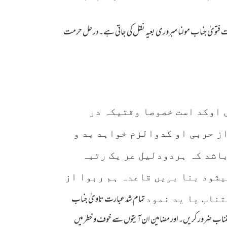
بارت فتویٰ جناب مولنا مبروری بعیہ نقل کی جاتی ہے۔درحل حرمت
 اوکد است خصوصا وقتیکہ در
ز حربی او کدوالزم خواہد بد و
باشد کہ ہردودلیل عر یک رتبہ
یشود بنا بریں قاعدہ ہم ربوا از
تمام شد عبارت تاویٰ جناب
تناب یا ید نمود
 اجتناب ضرور کریں۔اور مضامین ان آیتوں سے خوف و خطر میں