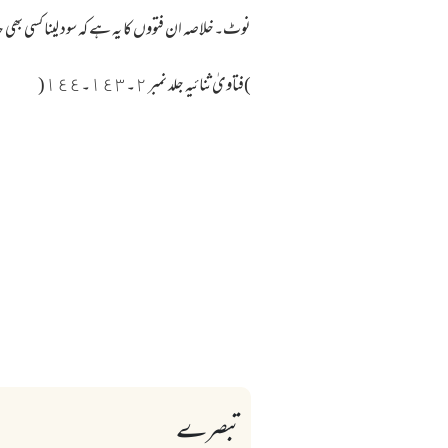
نوٹ۔خلاصہ ان فتووں کا یہ ہے کہ سود لینا کسی ب
)فتاویٰ ثنائیہ جلد نمبر ٢۔١٤٣۔١٤٤(
تبصرے