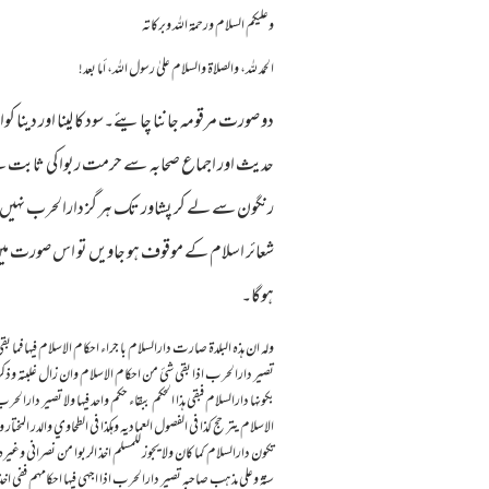
وعلیکم السلام ورحمة اللہ وبرکاته
الحمد لله، والصلاة والسلام علىٰ رسول الله، أما بعد!
دو صورت مرقومہ جاننا چایئے۔سود کا لینا اور دینا ک
حدیث اور اجماع صحابہ سے حرمت ربوا کی ثابت ہے ۔
رنگون سے لے کر پشاور تک ہر گز دارالحرب نہیں۔
شعائر اسلام کے موقوف ہو جاویں تو اس صورت میں 
ہوگا۔
وله ان هذه البلدة صارت دارالسلام با جراء احكام الاسلام فيها فما بق
تصير دارالحرب اذا بقي شئ من احكام الاسلام وان زال غلبته وذكرصدر
بكونها دارالسلام فبقي هذا الحكم ببقاء حكم واحد فيها ولا تصير دارال
الاسلام يتر حج كذا في الفصول العماديه وهكذا في الطحاوي والدر المخت
تكون دارالسلام كما كان ولا يجوز للمسلم اخذ الربوا من نصراني وغيره لان
ستة وعلي مذهب صاحبه تصير دارالحرب اذا اجهي فيها احكامهم ففي اخذ الر