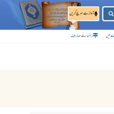
آواز سے سرچ کریں
 میں
رہنمائے صارف