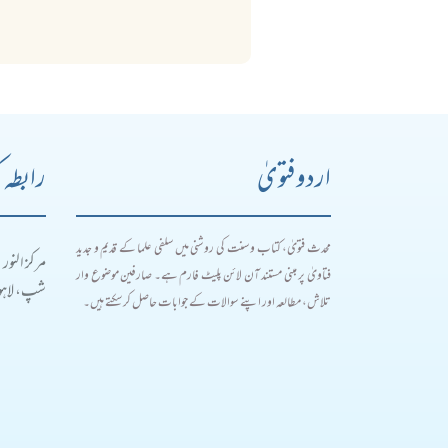
اردو فتویٰ
رابطہ 
محدث فتویٰ، کتاب و سنت کی روشنی میں سلفی علما کے قدیم و جدید
مرکز النور
فتاویٰ پر مبنی مستند آن لائن پلیٹ فارم ہے۔ صارفین موضوع وار
شپ، لاہور
تلاش، مطالعہ اور اپنے سوالات کے جوابات حاصل کر سکتے ہیں۔