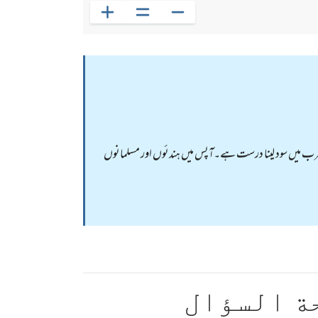
الحرب میں سود لینا درست ہے۔آپس میں ہندئوں اور مسلمانوں
ة السؤال