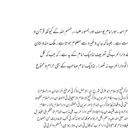
احمد ۔اور امام یوسف اور جمہور علماء رحمہم اللہ کے کیونکہ قرآن و
نا درست ہے۔جیسا کہ ہدایہ وغیرہ سے معلوم ہوتا ہے۔ملک ہندوستان
کے دارالحرب کی تعریف نذدیک امام کے یہ ہے۔کہ جب کہ کل
و دارالحرب نہ ٹھہرا ۔نذدیک امام صاحب کے بھی حرام و ممنوع
 ذكر شيخ الاسلام ابو بكر ني شرح سير ا الا صل وذكر ني موضع اخرمنها ان دارالسلام لا
 في باب احكام المرتدين وذكر شيخ الاسلام الا سبيجابي في مبسوطه ان دارالسلام محكومة
في واقعاته هكذا وذكر سيد الامام ناصر الدين في المنشور ان دارالسلام باجرا ء احكام
 هذه الروايات فقيت ان هذه البلاد لا تصير دارالحرب علي مذهب الامام الاعظم ابي حنيفه بل
 رسول الله صلي الله عليه وسلم اكل الربوا وموكله كما هوا مذكور في كتب الاحاديث من الصحاح
و امام محمد يجوذ في دارالحرب كما قال في الهدايه ولا ربوا بين المسلم والحربي في