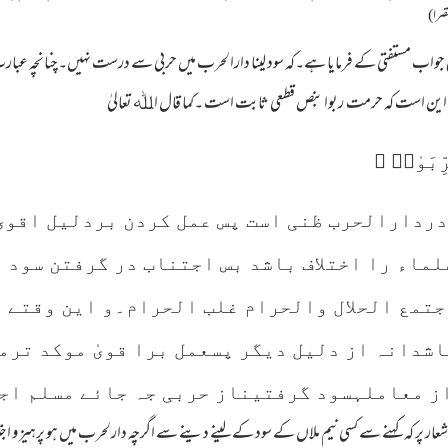
صرا)
بیچ جواب مستفتی کے فرمایا ہے۔کہ سود لینا دارالحرب میں حربی سے درست نہیں۔چنانچہ ع
 این است کہ حرمت ربوا بنص قطعی ثابت است ۔کما قال اﷲ تعالیٰ
ِّبَو‌ٰا۟ ۚ
دردارالحرب ظنی است پس عمل کردن بردلیل اقوی
ماء را اختلاف باشد بس اجتناب در گرفتن سود ا
جتمع الحلال والحرام غلب الحرام۔و این وقتے 
اشدانہ از دلیل دیگر پسعمل برا قویٰ موکد ترم
از معاملہسود گرفتیناز حربی جہ جائے مسلم اج
ر پر کہ کہنے سے کسی نیم ملاں کے سود کے لینے دینے سے اگرچہ دارلحرب میں ہو پرہیز و