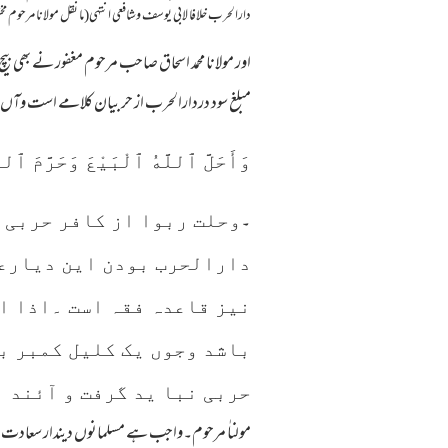
دارالحرب خلافا لابي يوسف وشافعي انتهي(ما نقل مولانا مرحوم مخت
اور مولانا محمد اسحاق صاحب مرحوم مغفور نے بھی 
مبلغ سود دردارالحرب از حر بیان کلامے است وآں
وَأَحَلَّ ٱللَّهُ ٱلْبَيْعَ وَحَرَّمَ ٱلر
۔
وحلت ربوا از کافر حربی 
دارالحرب بودن این دیارعل
نیز قاعدہ فقہ است ۔اذا ا
باشد وجوں یک کلیل کمبر ب
حربی نبا ید گرفت و آئند 
مولناٰ مرحوم۔واجب ہے مسلمانوں دیندار سعادت شعا