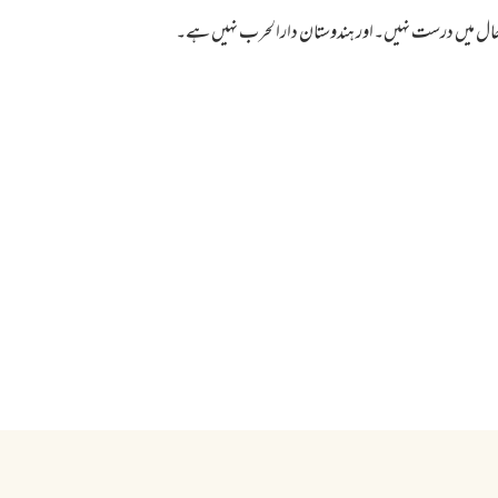
ھی حال میں درست نہیں۔اور ہندوستان دارالحرب نہیں ہے۔