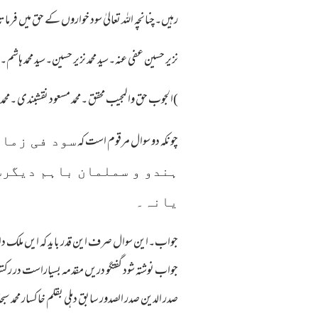
رہیں۔چنانچہ اللہ تعالیٰ سود خواروں کے حق میں فرما
نزیر حسین عفی عنہ۔سید محمد نزیر حسین۔سید محمد ہاشم۔صح
)الجوب حق والمجیب محقق ۔محمد مسعود نقشبندی ۔مح
چونکہ دو سوال مرقوم است کہ
سود فی زما
ہندو و سملمان باہم دیگرس
یانہ۔
جواب۔این سوال صرف این قدر باید کہ ایں ملک دا
جواب نوشتہ شود گفتگو دریں مقدمہ بسیاراست در رکت
صدر الدین صدر الصدور سابق دہلی بقلم خاکسار محمد سب