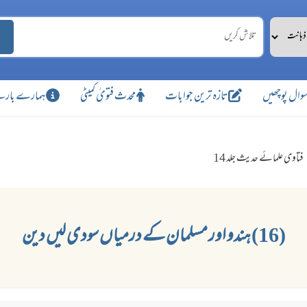
وال پوچھیں
تازہ ترین جوابات
محدث فتویٰ کمیٹی
ہمارے بارے
فتاوی علمائے حدیث جلد 14
(16) ہندو اور مسلمان کے درمیاں سودی لیں دین