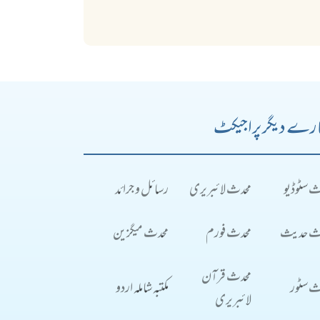
رے دیگر پراجیکٹ
ث سٹوڈیو
محدث لائبریری
رسائل و جرائد
ث حدیث
محدث فورم
محدث میگزین
محدث قرآن
ث سٹور
مکتبہ شاملہ اردو
لائبریری