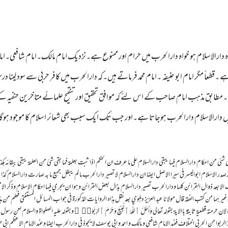
واہ دارالاسلام ہو خواہ دارالحرب میں حرام اور ممنوع ہے۔نزدیک امام مالک۔امام شافعی۔امام 
قطعاً مگر امام ابو حنیفہ ۔امام محمد فرماتے ہیں۔کہ دارالحرب میں کافر حربی سے سود لی
مطابق مذہب امام صاحب کے اس لئے کہ موافق تحقیق اور تنقیح علمائے متاخرین حنفیہ 
دارالاسلام دارالحرب ہوجاتا ہے۔اور جب تک ایک سبب بھی شعائر اسلام کا موجود ہوگا ت
ي شئي من احكام دارالسلام فيها يبقي دارالسلام علي ما عرف ان الحكم اذا ثبت بعلمة فما بقي شئ من العلمة يبقي ببقائه هكذا
 الاسلام ابواليسر في سيرا الاصل ايضا ان دارالسلام لا تصير دارالحرب ما لم يبطل جميع ما به صارت دارالسلام كذا ذكره
حرب الا بعد ذوال القرائن كلها ودارالحرب تصير دارالسلام بذال بعض القرائن وهوا ان يجري فيها احكام الاسلام وذكر الامشي 
ار وغير هما من كتب الفقه قال مولانا عبد العزيز دهلوي بعد نقل هذاه الروايات المذكورة في جواب المسائل المستفتي فعلم من
 حرمته قطعية ثابتة باالاية بقوله تعالي وَأَحَلَّ ٱللَّهُ ٱلْبَيْعَ وَحَرَّمَ ٱلرِّبَو‌ٰا۟ ۚ وبقوله عليه الصلواة والسلام لعن
بوا من الحربي اختلاف فعند الامام شافعي و مالك و احمد و ابي يوسف لا يجوذ في دارالحرب ايضا وعند الامام الاعظم ابي حنيفة 