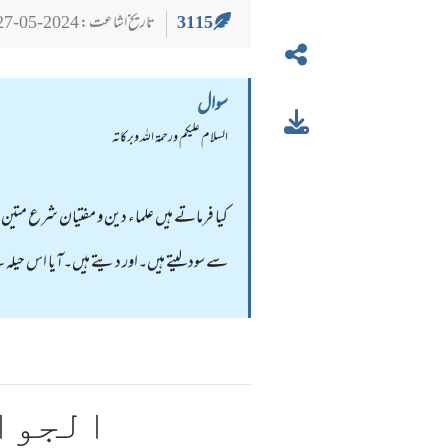
3115
تاریخ اشاعت : 2024-05-27
سوال
السلام عليكم ورحمة الله وبركاته
کیا فرماتے ہیں علماء دین و مفتیان شرع متین
سے سود لیتے ہیں۔اور دیتے ہیں۔آیا اس حیلہ س
الجوا