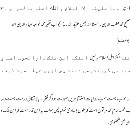
تا ہے۔
سورة
وما علینا الاالبلاغ واﷲ اعلم بالصواب ۔
یح محمد قطب الدین۔حسبنا اللہ لیس حفیظ اللہ۔ہذا لجواب فقیر محمد خواجہ ضیاء الدین احمد
مد یوسف(
اکثر اہل اسلام بدلیل
ننا
اینکہ این ملک دارالحرب است ود
ود می گیرندومی دہند پس ازیں حیلہ سود گرفت
رالحرب نیست حسب روایات استنقادریں صورت سود گرفتن۔بالا تفاق درست نیست وسائل سوا
ب خمسہ امام محمد مرقوح است کہ طول بسیارمی خواہد پس جواب یہ این قدر ہست کہ این ملک د
حان علی لکھنوی۔