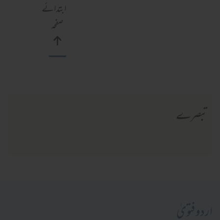
ابتدائے
صفحہ
تبصرے
اردو فتویٰ