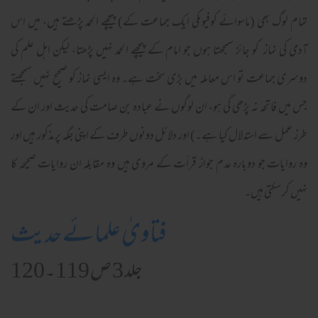
تمام لوگ بھی (ماسوائے کوفیوںکی ایک جماعت کے) پیچھے الحمد پڑھتے ہیں، میں اس
آدمی کی نماز کو جائز سمجھتا ہوں جو امام کے پیچھے الحمد نہیں پڑھتا، لیکن اہل علم کی
دوسری جماعت تو اس معاملہ میں بڑی سخت ہے۔ وہ ایسی نماز کو صحیح نہیں سمجھتے
جس میں فاتحہ نہ پڑھی گی ہو، ان لوگوں نے عبادہ بن صامت کی حدیث اور ان کے
طرز عمل سے استدلال کیا ہے۔) اور دلائل دونوں طرف کے اپنی جگہ پر مذکور ہیں اور
وہ روایات جو دوبارہ عدم جواز قرأت کے مروی ہیں وہ مقابلہ ان روایات صحیحہ کا
نہیں کر سکتی ہیں۔
فتاویٰ علمائے حدیث
جلد 3 ص 119۔120