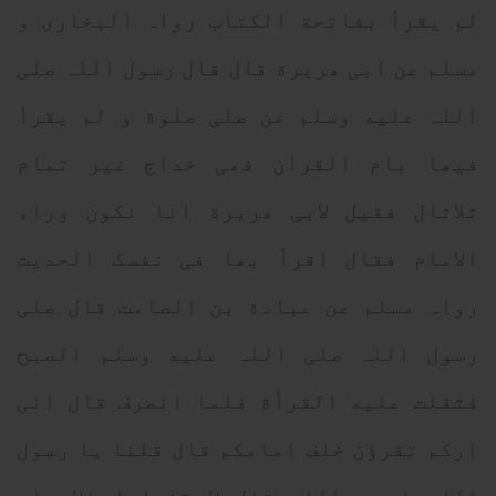
لم یقرأ بفاتحة الکتاب رواہ البخاری و
مسلم عن ابی ھریرة قال قال رسول اللہ صلی
اللہ علیه وسلم من صلی صلٰوة و لم یقرأ
فیھا بام القراٰن فھی خداج غیر تمام
ثلاثال فقیل لابی ھریرة انا نکون وراء
الامام فقال اقرأ بھا فی نفسک الحدیث
رواہ مسلم عن عبادة بن الصامت قال صلی
رسول اللہ صلی اللہ علیه وسلم الصبح
فثقلت علیه القرأة فلما انصرف قال انی
ارکم تقرؤن خلف امامکم قال قلنا یا رسول