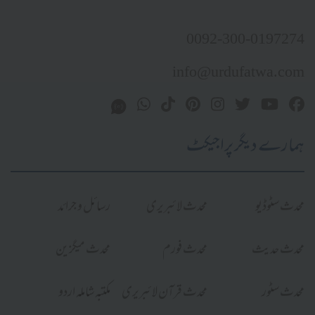
0092-300-0197274
info@urdufatwa.com
ہمارے دیگر پراجیکٹ
محدث سٹوڈیو
محدث لائبریری
رسائل و جرائد
محدث حدیث
محدث فورم
محدث میگزین
محدث سٹور
محدث قرآن لائبریری
مکتبہ شاملہ اردو