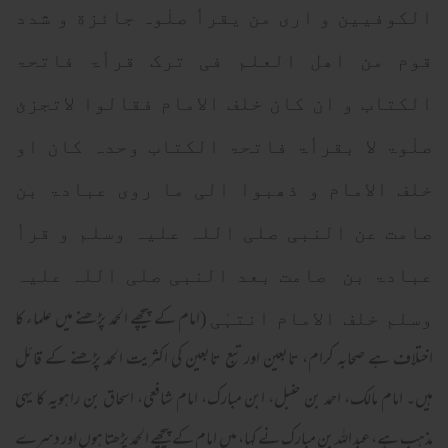
الکوفیین و اری من یقرأ صلٰوہ جائزة و شدد
قوم من اھل العلم فی ترک قرأۃ فاتحۃ
الکتاب و ان کان خلف الامام فقالوا لاتجزئ
صلٰوۃ لا بقرأۃ فاتحۃ الکتاب وحدہ کان او
خلف الامام و ذھبوا الی ما روی عبادۃ بن
صامت عن النبی صلی اللہ علیہ وسلم و قرأ
عبادۃ بن صامت بعد النبی صلی اللہ علیہ
(امام کے پیچھے الحمد پڑھنے میں علماء کا
وسلم خلف الامام انتہٰی
اختلاف ہے صحابہ کرام، تابعین اور تبع تابعین کی اکثریت الحمد پڑھنے کے قائل
ہیں۔ امام مالک، احمد بن حنبل، ابن مبارک، امام شافعی، اسحاق بن راہویہ کا یہی
مذہب ہے، عبد اللہ بن مبارک نے کہا، میں امام کے پیچھے الحمد پڑھتا ہوں اور دسرے