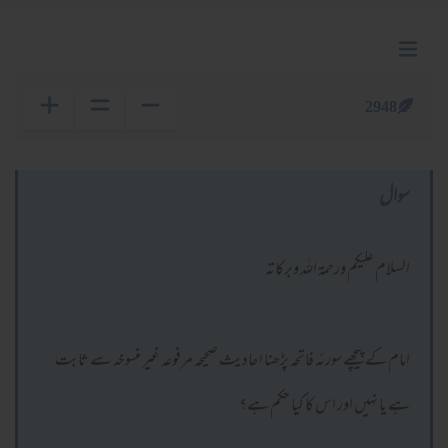
2948
سوال
السلام عليكم ورحمة الله وبركاته
امام کے پیچھے سورئہ فاتحہ پڑھنا احادیث صحیحہ مرفوعہ غیر منسوخہ سے ثابت
ہے یا نہیں اور اس کا کیا حکم ہے؟