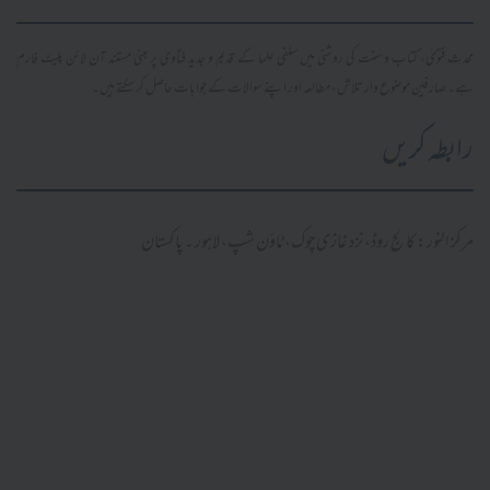
محدث فتویٰ، کتاب و سنت کی روشنی میں سلفی علما کے قدیم و جدید فتاویٰ پر مبنی مستند آن لائن پلیٹ فارم
ہے۔ صارفین موضوع وار تلاش، مطالعہ اور اپنے سوالات کے جوابات حاصل کر سکتے ہیں۔
رابطہ کریں
مرکز النور: کالج روڈ، نزد غازی چوک، ٹاؤن شپ، لاہور ۔ پاکستان