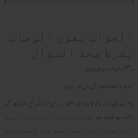
الجواب بعون الوهاب
بشرط صحة السؤال
وعلیلکم السلام ورحمة اللہ وبرکاته
الحمد لله، والصلاة والسلام علىٰ رسول الله، أما بعد!
امام کے پیچھے سورئہ فاتحہ کا پڑھنا خواہ صلوٰۃ سریہ میں ہو یا جہریہ میں احادیث صحیحہ
مرفوعہ سے ثابت ہے
عن عبادة بن الصامت ان رسول
اللہ صلی اللہ علیه وسلم قال لاصلوٰة لمن