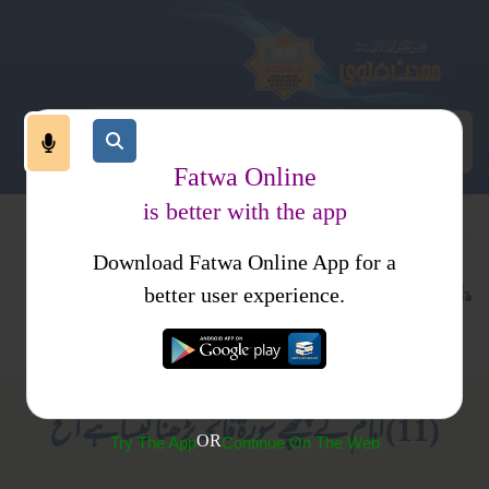
Fatwa Online
is better with the app
Download Fatwa Online App for a
عبادات
نماز
کتب فتاوی
better user experience.
متفرقات
فتاوی علمائے حدیث جلد 3
(11) امام کے پیچھے سورة فاتحہ پڑھنا کیسا ہے الخ
OR
Try The App
Continue On The Web