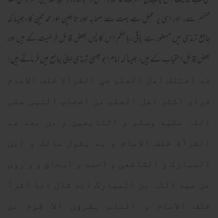
گئی ہے حدیث اس باب کی حضرت عائشہ و انس و ابو قتادہ و عبد اللہ بن عمر رضی اللہ
عنہم سے۔ اور اسی پر عمل ہے بہت سے صحابہ اور تابعین اور محدثین کا، جیسا کہ
جامع ترمذی میں مسطور ہے باقی رہا حکم اس کا پس بعض قائل فرضیت کے ہیں اور
بعض قائل استحباب کے ہیں، جیسا کہ امام ابو عیسیٰ ترمذی اپنی جامع میں فرماتے ہیں
:
قد اختلف اھل العلم فی القرأة خلف الامام
فرای اکثر اھل العلم من اصحاب النبی صلی
اللہ علیه وسلم و التابعین و من بعد ھم
القرأة خلف الامام و به یقول مالک و ابن
المبارک و الشافعی و احمد و اسحاق و و روی
عن عبد اللہ بن المبارک انه قال انا اقرأ
خلف الامام و الناس یقرؤن الا قوم من