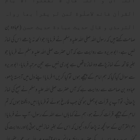
اللہ ای و اللہ قال لا تفعلوا الا بام
القراٰن فانه لاصلٰوة لمن لم یقرأ بھا رواہ
(عبادہ بن
الترمذی و قال حدیث عبادة حدیث حسن
صامت کہتے ہیں کہ رسول اللہ صلی اللہ علیہ وسلم نے فرمایا! جو الحمد نہ پڑھے اس کی نماز
نہیں ہے، ابو ہریرہ سے روایت ہے کہ آں حضرت صلی اللہ علیہ وسلم نے فرمایا جو
بغیر فاتحہ کے نماز پڑھے وہ نماز ناقص ہے پوری نہیں ہے تین مرتبہ فرمایا، ابو ہریرہ
سے سوال کیا گیا کہ ہم امام کے پیچھے ہوں تو کیا کریں؟ فرمایا اپنے دل میں آہستہ پڑھو،
عبادہ بن صامت سے روایت ہے کہ آں حضرت صلی اللہ علیہ وسلم نے صبح کی نماز
پڑھائی، تو آپ پر قرأت بوجھل ہو گئی جب فارغ ہوئے تو فرمایا! میں دیکھتا ہوں کہ تم
امام کے پیچھے قرأت کرتے ہو، ہم نے کہا ہاں اے اللہ کے رسول، آپ نے فرمایا!
ام القرآن کے سوا کچھ نہ پڑھا کرو، کیوں کہ اس کے بغیر نماز نہیں ہوتی) اور روایت کی