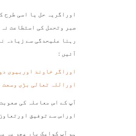
اوراگریہ حل یا اسی طرح ک
صبر وتحمل کی استطاعت نہ ہ
رہنا علیحدگی سے زيادہ نقص
آئيں :
اوراگر خاوند اوربیوی دون
اوراللہ تعالی بڑی وسعت اورحک
آپ کے اس معاملہ کی صعوبت 
اوراس سے توفیق اورتعاون 
ہم آپ کوایک بار پھر یہ یا