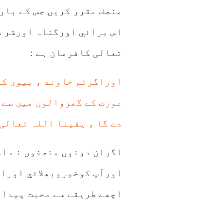
منصف مقرر کریں جس کے بارہ
اس برائي اورگناہ اورشر س
تعالی کافرمان ہے :
اوراگرتم خاوند ، بیوی کے
عورت کے گھروالوں میں سے 
دے گا ، یقینا اللہ تعالی پور
اگران دونوں منصفوں نے اصل
اورآپ کوخیروبھلائي اوراط
اچھے طریقے سے محبت پیدا 