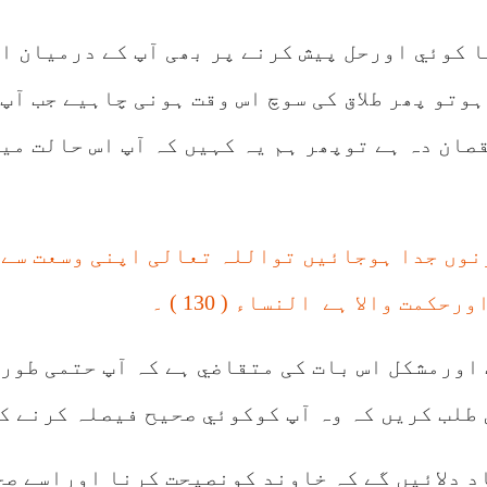
ا کوئي اورحل پیش کرنے پر بھی آپ کے درمیان ا
وتو پھر طلاق کی سوچ اس وقت ہونی چاہیے جب آپ
ان دہ ہے توپھر ہم یہ کہيں کہ آپ اس حالت میں
وں جدا ہوجائیں تواللہ تعالی اپنی وسعت سے ہ
مت والا ہے النساء ( 130 ) ۔
اورمشکل اس بات کی متقاضي ہے کہ آپ حتمی طور
طلب کریں کہ وہ آپ کوکوئي صحیح فیصلہ کرنے ک
د دلائيں گے کہ خاوند کونصیحت کرنا اوراسے صح