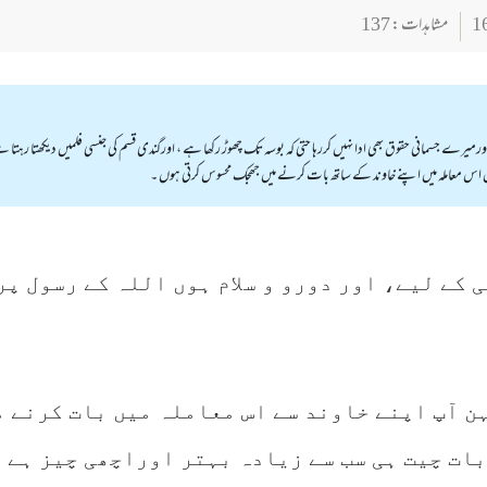
مشاہدات : 137
اورمیرے جسمانی حقوق بھی ادا نہیں کررہا حتی کہ بوسہ تک چھوڑ رکھا ہے ، اورگندی قسم کی جنسی فلمیں دیکھتا رہتا
ں اس معاملہ میں اپنے خاوند کے ساتھ بات کرنے میں جھجک محسوس کرتی ہوں ۔
 کے لیے، اور دورو و سلام ہوں اللہ کے رسول پر
ن آپ اپنے خاوند سے اس معاملہ میں بات کرنے م
بات چیت ہی سب سے زيادہ بہتر اوراچھی چيز ہے ۔