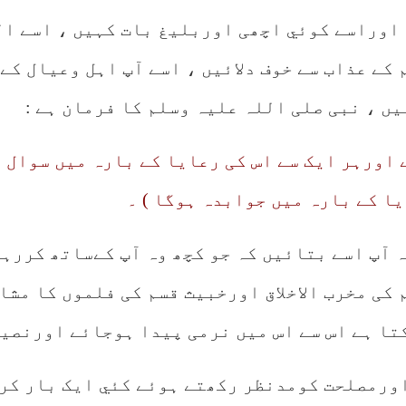
 اوراسے کوئي اچھی اوربلیغ بات کہیں ، اسے ال
 کے عذاب سے خوف دلائيں ، اسے آپ اہل وعیال ک
ں ، نبی صلی اللہ علیہ وسلم کا فرمان ہے :
ے اورہر ایک سے اس کی رعایا کے بارہ میں سوال
ا کے بارہ میں جوابدہ ہوگا ) ۔
ہ آپ اسے بتائيں کہ جو کچھ وہ آپ کےساتھ کررہ
کی مخرب الاخلاق اورخبیث قسم کی فلموں کا مشا
تا ہے اس سے اس میں نرمی پیدا ہوجائے اورنصیح
اورمصلحت کومدنظر رکھتے ہوئے کئي ایک بار کری