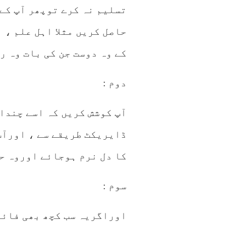
تسلیم نہ کرے توپھر آپ کے
حاصل کریں مثلا اہل علم ، 
کے وہ دوست جن کی بات وہ ر
دوم :
آپ کوشش کریں کہ اسے چندا
ڈایریکٹ طریقے سے ، اورآپ 
کا دل نرم ہوجائے اوروہ حق
سوم :
اوراگریہ سب کچھ بھی فائد