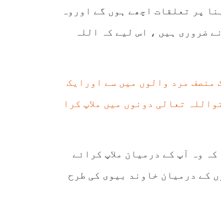
نا پر تعلقات اچھے ہوں گے اوروہ
ے ضروری ہيں ، اس لیے کہ اللہ
 منصف مرد والوں میں سے اورایک
واللہ تعالی دونوں میں ملاپ کرا
کہ وہ آپ کے درمیان ملاپ کرائے
ں کے درمیان خاوند بیوی کی طرح