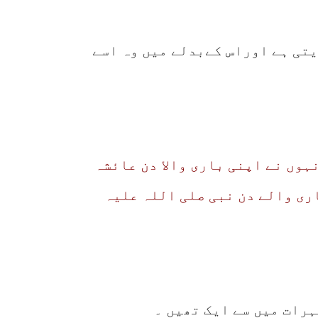
یتی ہے اوراس کےبدلے میں وہ اسے
وں نے اپنی باری والا دن عائشہ
ری والے دن نبی صلی اللہ علیہ
رات میں سے ایک تھیں ۔