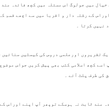
 خیال میں جولوگ اس مسئلہ میں کچھ فائدہ مند 
اوراس کے رشتہ دار و اقربا میں سے اچھے قسم کے
د نہیں کرتا ۔
یک تقریروں اورعلمی دروس کی کیسٹیں سنائيں چ
اسے کچھ اسلامی کتب بھی پیش کریں جواس موضوع 
 کی طرف پلٹ آئے ۔
ہ مند ثابت نہ ہوسکے توپھر آپ اپنے اوراس کے 