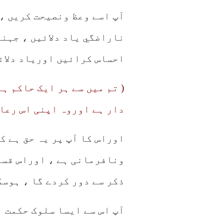
آپ اسے وعظ ونصیحت کریں ،
ناراضگي یاد دلائيں ، جہنم
احساس کرائيں اوریاد دلائي
( تم میں سے ہر ایک حاکم ہ
دار ہے اوروہ اپنی اس رعای
اوراس کا آپ پر یہ حق ہے ک
ونافرمانی ہے ، اوراس قسم 
ذکر سے دور کردے گا ، ہوسک
آپ اس سے ایسا سلوک حکمت 