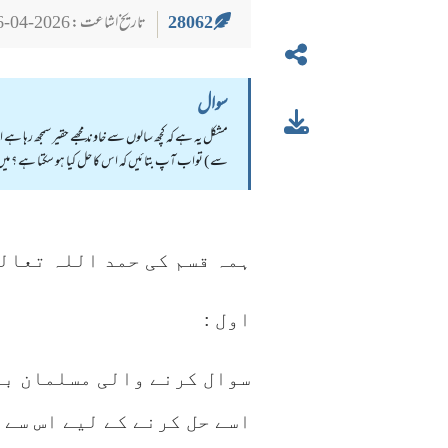
28062
تاریخ اشاعت : 2026-04-16
سوال
مشکل یہ ہے کہ کچھ سالوں سے خاوند مجھے حقیر سمجھ رہا ہے 
سے ) تواب آپ بتائيں کہ اس کا حل کیا ہو سکتا ہے ؟ می
ہمہ قسم کی حمد اللہ تعالی
اول :
سوال کرنے والی مسلمان بہ
اسے حل کرنے کے لیے اس سے 