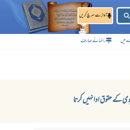
آواز سے سرچ کریں
 میں
رہنمائے صارف
وی کے حقوق ادا نہیں کرتا