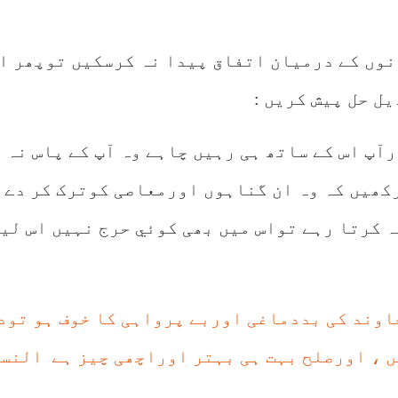
نوں کے درمیان اتفاق پیدا نہ کرسکیں توپھر ا
ل حل پیش کریں :
آپ اس کے ساتھ ہی رہیں چاہے وہ آپ کے پاس نہ 
کھیں کہ وہ ان گناہوں اورمعاصی کوترک کر دے ا
ہ کرتا رہے تواس میں بھی کوئي حرج نہیں اس لی
وند کی بددماغی اوربے پرواہی کا خوف ہو تودو
 اورصلح بہت ہی بہتر اوراچھی چيز ہے النساء ( 128