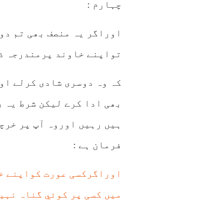
چہارم :
اوراگر یہ منصف بھی تم دو
تواپنے خاوند پرمندرجہ ذی
کہ وہ دوسری شادی کرلے اور
بھی ادا کرے لیکن شرط یہ ر
ہیں رہیں اوروہ آپ پر خرچ
فرمان ہے :
اوراگرکسی عورت کواپنے خا
میں کسی پر کوئي گناہ نہیں ،