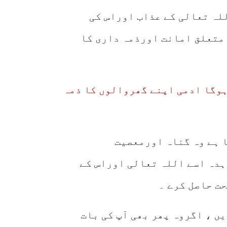
لہ تعالی کے عذاب اوراس کی
ے متعلق امانت اورذمہ داری کا
 ہوگا ادمی اپنے گھروالوں کا ذمہ
ا ہے وہ گناہ اورمعصیت
ہدہ اسے اللہ تعالی اوراس کے
ت حاصل کرے ۔
ں ، اگروہ پھر بھی آپ کی بات