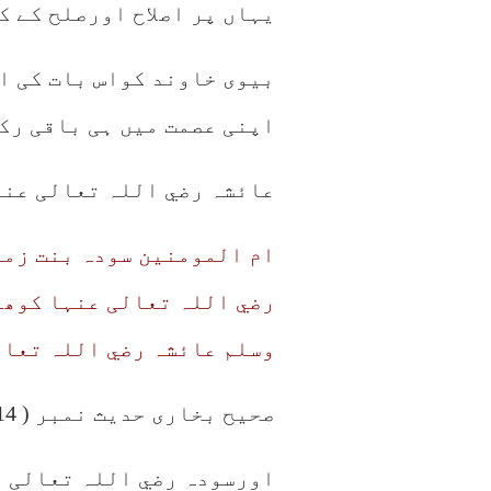
یہاں پر اصلاح اورصلح کے کئ
بیوی خاوند کواس بات کی ا
اپنی عصمت میں ہی باقی رک
عائشہ رضي اللہ تعالی عنہا
ام المومنین سودہ بنت زمع
رضي اللہ تعالی عنہا کوھب
وسلم عائشہ رضي اللہ تعال
صحیح بخاری حدیث نمبر ( 4914 ) صحیح مسلم حدیث نمبر ( 1463 )
اورسودہ رضي اللہ تعالی ع