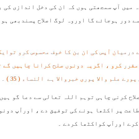
 میں آپ سمجھتی ہوں کہ ان کی دخل اندازی کی ب
ے دور ہوجائے گا اوروہ لوگ اصلاح پسندبھی ہون
 درمیان آپس کی ان بن کا خوف محسوس کرو توایک
مقرر کرو ، اگریہ دونوں صلح کرانا چاہیں گے ت
ے علم والا پوری خبروالا ہے النساء ( 35 ) ۔
اح کرنی چاہی توہم اللہ تعالی سے دعا گو ہیں 
اعت پر اکٹھا ہونے کی توفیق دے ، اورآپ دونو
کرے اورآپ کواکٹھا کردے ۔