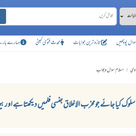
وال پوچھیں
تازہ ترین جوابات
محدث فتویٰ کمیٹی
ہمارے بارے
اوی
اسلام سوال وجواب
لوک کیا جائے جومخرب الاخلاق جنسی فلمیں دیکھتا ہے اوربی