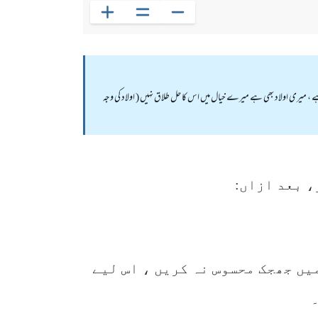
 ہے ، میری اولاد بھی ہے میرے خیال میں اس کا حل طلاق نہیں ( اولاد کی وجہ
، بعد ازاں:
یں جھجک محسوس نہ کریں ، اس لیے