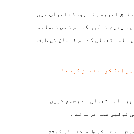
تفاق اورجمع نہ ہوسکے اورآپ میں
 یہ یقین کرلیں کہ اس شخص کےساتھ
 اللہ تعالی کے اس فرمان کی طرف
ر ایک کوبے نیاز کردے گا
 پر اللہ تعالی سے رجوع کریں
ی توفیق عطا فرمائے ۔
یح راستے کی طرف لانے کی کوشش