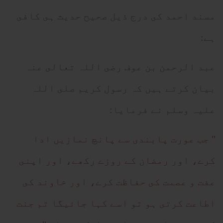
مسند احمد كى درج ذيل صحيح حديث ہى كافى
ہے:
عبد الرحمن بن عوف رضى اللہ تعالى عنہ
بيان كرتے ہيں كہ رسول كريم صلى اللہ
عليہ وسلم نے فرمايا:
" جب عورت پابندى سے پانچ نمازيں ادا
كرے، اور رمضان كے روزے ركھے، اور اپنى
عفت و عصمت كى حفاظت كرے، اور خاوند كى
اطاعت كرتى ہو تو اسے كہا جائيگا تم جنت