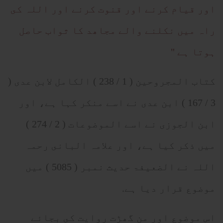
اور قيام كرنے اور قنوت كرنے اور اللہ كى
راہ ميں نكلنے والے مجاھد كا ثواب حاصل
ہوتا ہے "
كتاب المجروحين ( 1 / 238 ) الكامل لابن عدى (
3 / 167 ) ابن عدى نے اسے منكر كہا ہے، اور
ابن الجوزى نے اسے الموضوعات ( 2 / 274 )
ميں ذكر كيا ہے، اور علامہ البانى رحمہ
اللہ نے الضعيفۃ حديث نمبر ( 5085 ) ميں
موضوع قرار ديا ہے.
اس موضوع اور من گھڑت روايت كى بجائے