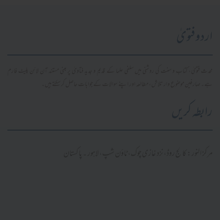
اردو فتویٰ
محدث فتویٰ، کتاب و سنت کی روشنی میں سلفی علما کے قدیم و جدید فتاویٰ پر مبنی مستند آن لائن پلیٹ فارم
ہے۔ صارفین موضوع وار تلاش، مطالعہ اور اپنے سوالات کے جوابات حاصل کر سکتے ہیں۔
رابطہ کریں
مرکز النور: کالج روڈ، نزد غازی چوک، ٹاؤن شپ، لاہور ۔ پاکستان