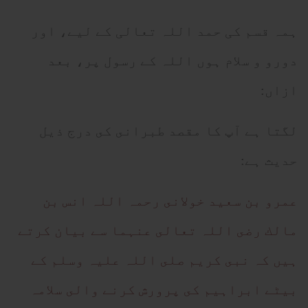
ہمہ قسم کی حمد اللہ تعالی کے لیے، اور
دورو و سلام ہوں اللہ کے رسول پر، بعد
ازاں:
لگتا ہے آپ كا مقصد طبرانى كى درج ذيل
حديث ہے:
عمرو بن سعيد خولانى رحمہ اللہ انس بن
مالك رضى اللہ تعالى عنہما سے بيان كرتے
ہيں كہ نبى كريم صلى اللہ عليہ وسلم كے
بيٹے ابراہيم كى پرورش كرنے والى سلامہ