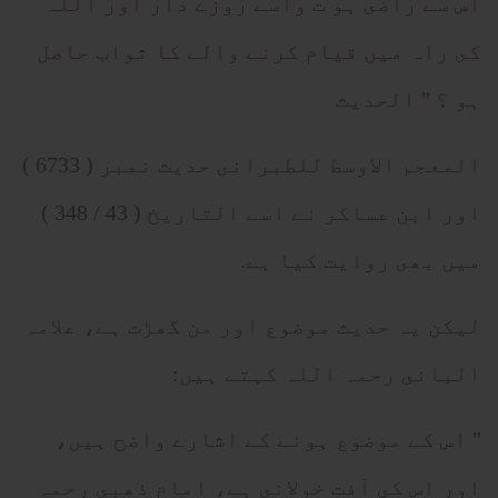
اس سے راضى ہو ت واسے روزے دار اور اللہ
كى راہ ميں قيام كرنے والے كا ثواب حاصل
ہو ؟ " الحديث
المعجم الاوسط للطبرانى حديث نمبر ( 6733 )
اور ابن عساكر نے اسے التاريخ ( 43 / 348 )
ميں بھى روايت كيا ہے.
ليكن يہ حديث موضوع اور من گھڑت ہے، علامہ
البانى رحمہ اللہ كہتے ہيں:
" اس كے موضوع ہونے كے اشارے واضح ہيں،
اور اس كى آفت خولانى ہے، امام ذھبى رحمہ