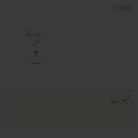
175885
ابتدائے
صفحہ
تبصرے