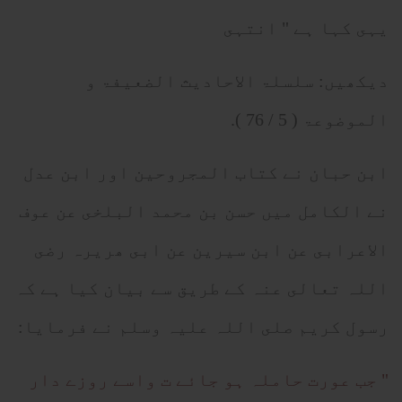
يہى كہا ہے " انتہى
ديكھيں: سلسلۃ الاحاديث الضعيفۃ و
الموضوعۃ ( 5 / 76 ).
ابن حبان نے كتاب المجروحين اور ابن عدل
نے الكامل ميں حسن بن محمد البلخى عن عوف
الاعرابى عن ابن سيرين عن ابى ھريرہ رضى
اللہ تعالى عنہ كے طريق سے بيان كيا ہے كہ
رسول كريم صلى اللہ عليہ وسلم نے فرمايا:
" جب عورت حاملہ ہو جائے ت واسے روزے دار