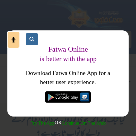
Fatwa Online
is better with the app
Download Fatwa Online App for a
عبادات
معاملات
معاشرت
کتب فتاوی
better user experience.
زوجین کے حقوق
اسلام سوال وجواب
كيا نيك و صالحہ بيوى كو روزے دار اور قيام كرنے
OR
Try The App
Continue On The Web
والے كا ثواب ثابت ہے ؟