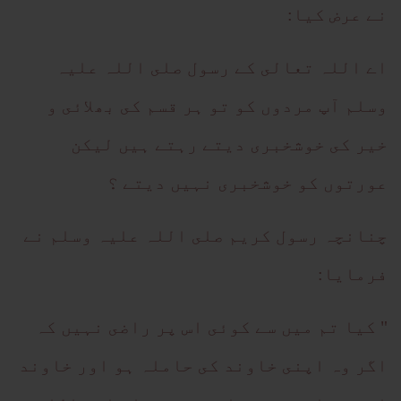
نے عرض كيا:
اے اللہ تعالى كے رسول صلى اللہ عليہ
وسلم آپ مردوں كو تو ہر قسم كى بھلائى و
خير كى خوشخبرى ديتے رہتے ہيں ليكن
عورتوں كو خوشخبرى نہيں ديتے ؟
چنانچہ رسول كريم صلى اللہ عليہ وسلم نے
فرمايا:
" كيا تم ميں سے كوئى اس پر راضى نہيں كہ
اگر وہ اپنى خاوند كى حاملہ ہو اور خاوند