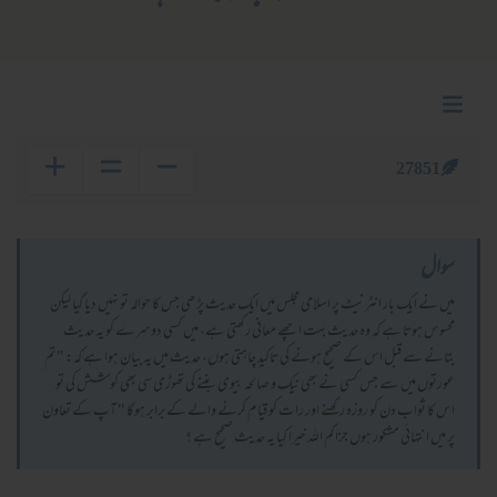
27851
سوال
ميں نے ايك بار انٹرنيٹ پر اسلامى مجلس ميں ايك حديث پڑھى جس كا حوالہ تو نہيں ديا گيا ليكن
محسوس ہوتا ہے كہ وہ حديث بہت اچھے معانى ركھتى ہے، ميں كسى دوسرے كو يہ حديث
بتانے سے قبل اس كے صحيح ہونے كى تاكيد چاہتى ہوں، حديث ميں يہ بيان ہوا ہے كہ: " تم
عورتوں ميں سے جس كسى نے بھى نيك و صالحہ بيوى بننے كى تھوڑى سى بھى كوشش كى تو
اس كا ثواب دن كو روزہ ركھنے اور رات كو قيام كرنے والے كے برابر ہوگا " آپ كے تعاون
پر ميں انتہائى مشكور ہوں جزاكم اللہ خيرا كيا يہ حديث صحيح ہے ؟