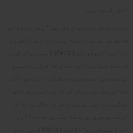
اللہ كہتے ہيں:
اس نے موضوعات بيان كى ہيں " پھر اس كى اس
حديث كو ہى بيان كيا ہے، اور ابن الجوزى
نے اسے الموضوعات ( 2 / 274 ) ميں بيان كرنے
كے بعد كہا ہے: ابن حبان كا قول ہے: عمرو
بن سعد جو اس موضوع حديث كو انس رضى اللہ
تعالى عنہ سے بيان كرتا ہے اسے صرف خاص
لوگوں كے ليے ہى بيان كرنا حلال ہے تا كہ
اس كے موضوع ہونے كا علم ہو جائے " اور
امام سيوطى نے " الآلىء ( 2 / 175 ) ميں بھى