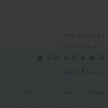
0092-300-0197274
info@urdufatwa.com
ہمارے دیگر پراجیکٹ
محدث سٹوڈیو
محدث لائبریری
رسائل و جرائد
محدث حدیث
محدث فورم
محدث میگزین