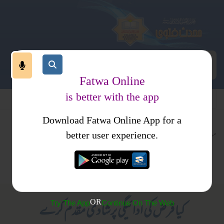
Fatwa Online
is better with the app
Download Fatwa Online App for a
معاملات
معاملات
فقہ اور
کتب فتاوی
better user experience.
معاملات
مالی معاملات
اصول فقہ
اسلام سوال
نکاح
قرض
فقہ
وجواب
OR
Try The App
Continue On The Web
کیا قرض کی ادائيگی پرشادی مقدم کرے