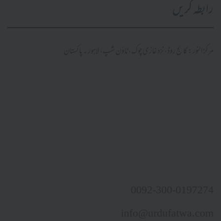
رابطہ کریں
مرکز النور: کالج روڈ، نزد غازی چوک، ٹاؤن شپ، لاہور ۔ پاکستان
0092-300-0197274
info@urdufatwa.com