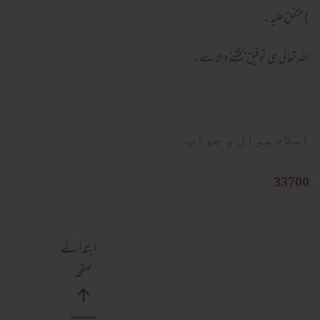
) متفق علیہ ۔
اللہ تعالی ہی توفیق بخشنے والا ہے ۔ .
اسلام سوال و جواب
33700
ابتدائے
صفحہ