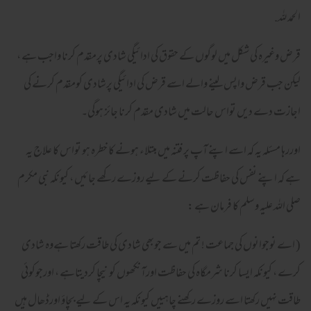
الحمد للہ.
قرض وغیرہ کی شکل میں لوگوں کے حقوق کی ادائيگي شادی پرمقدم کرنا واجب ہے ،
لیکن جب قرض واپس لینے والے اسے قرض کی ادائيگي پرشادی کومقدم کرنے کی
اجازت دے دیں تواس حالت میں شادی مقدم کرنا جائز ہوگي۔
اوررہا مسئلہ یہ کہ اسے اپنے آپ پر فتنہ میں مبتلاء ہونے کا خطرہ ہو تواس کا علاج یہ
ہے کہ اپنے نفس کی حفاظت کرنے کے لیے روزے رکھے جائيں ، کیونکہ نبی مکرم
صلی اللہ علیہ وسلم کا فرمان ہے :
( اے نوجوانوں کی جماعت ! تم میں سے جوبھی شادی کی طاقت رکھتا ہےوہ شادی
کرے ، کیونکہ ایسا کرنا شرمگاہ کی حفاظت اورآنکھوں کونیچا کردیتاہے ، اورجوکوئي
طاقت نہیں رکھتا اسے روزے رکھنے چاہيیں کیونکہ یہ اس کے لیے بچاؤ اورڈھال ہیں