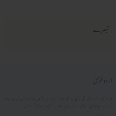
تبصرے
اردو فتویٰ
محدث فتویٰ، کتاب و سنت کی روشنی میں سلفی علما کے قدیم و جدید فتاویٰ پر مبنی مستند آن لائن پلیٹ فارم
ہے۔ صارفین موضوع وار تلاش، مطالعہ اور اپنے سوالات کے جوابات حاصل کر سکتے ہیں۔