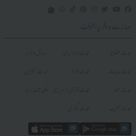
ہمارے دیگر پراجیکٹ
محدث سٹوڈیو
محدث لائبریری
رسائل و جرائد
محدث حدیث
محدث فورم
محدث میگزین
محدث سٹور
محدث قرآن لائبریری
مکتبہ شاملہ اردو
محدث خطیب
محدث گیلری