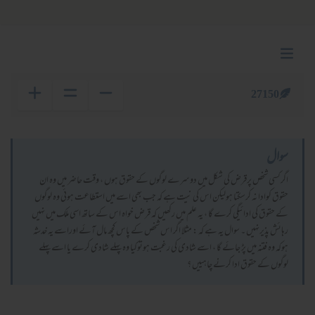
27150
سوال
اگرکسی شخص پرقرض کی شکل میں دوسرے لوگوں کے حقوق ہوں ، وقت حاضر میں وہ ان
حقوق کوادا نہ کرسکتا ہولیکن اس کی نیت ہے کہ جب بھی اسے میں استطاعت ہوئي وہ لوگوں
کے حقوق کی ادائيگي کرے گا ، یہ علم میں رکھیں کہ قرض خواہ اس کے ساتھ اسی ملک میں نہیں
رہائش پذیرنہیں ۔ سوال یہ ہے کہ : مثلا اگر اس شخص کے پاس کچھ مال آئے اوراسے یہ خدشہ
ہوکہ وہ فتنہ میں پڑ جائے گا ، اسے شادی کی رغبت ہوتوکیا وہ پہلے شادی کرے یا اسے پہلے
لوگوں کے حقوق ادا کرنے چاہییں ؟