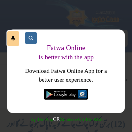
Fatwa Online
is better with the app
Download Fatwa Online App for a
عبادات
عبادات
کتب فتاوی
better user experience.
طہارت
طہارت
فتاوی علمائے حدیث
نجاست اور اقسام
متفرقات
جلد 1
OR
Try The App
Continue On The Web
(12) برتن کو کتا چاٹ جائے تو یہ ناپاک ہو جائے گا اور