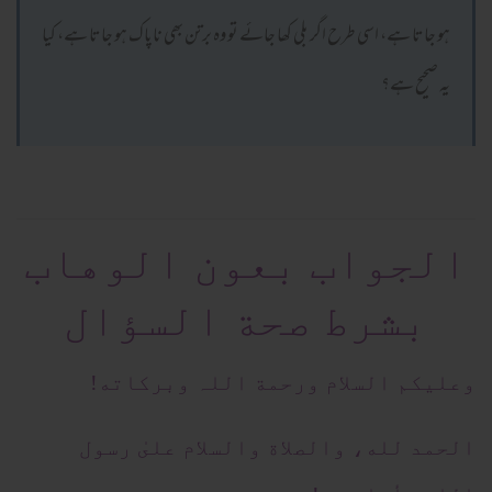
ہو جاتا ہے، اسی طرح اگر بلی کھا جائے تو وہ برتن بھی ناپاک ہو جاتا ہے، کیا
یہ صحیح ہے؟
الجواب بعون الوهاب
بشرط صحة السؤال
وعلیکم السلام ورحمة اللہ وبرکاته!
الحمد لله، والصلاة والسلام علىٰ رسول