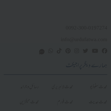
0092-300-0197274
info@urdufatwa.com
ہمارے دیگر پراجیکٹ
محدث سٹوڈیو
محدث لائبریری
رسائل و جرائد
محدث حدیث
محدث فورم
محدث میگزین