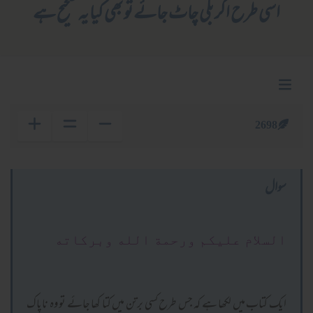
اسی طرح اگر بلی چاٹ جائے تو بھی کیا یہ صحیح ہے
2698
سوال
السلام عليكم ورحمة الله وبركاته
ایک کتاب میں لکھا ہے کہ جس طرح کسی برتن میں کتا کھا جائے تو وہ ناپاک