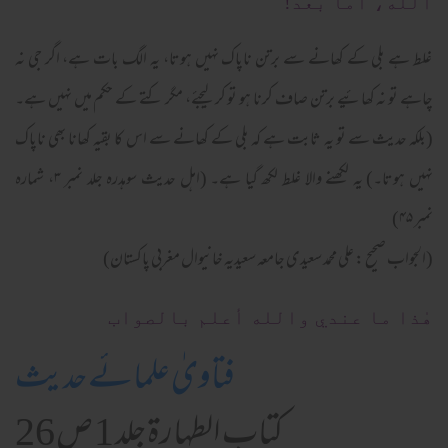
الله، أما بعد!
غلط ہے بلی کے کھانے سے برتن ناپاک نہیں ہوتا، یہ الگ بات ہے، اگر جی نہ
چاہے تو نہ کھائیے برتن صاف کرنا ہو تو کر لیجئے، مگر کتے کے حکم میں نہیں ہے۔
(بلکہ حدیث سے تو یہ ثابت ہے کہ بلی کے کھانے سے اس کا بقیہ کھانا بھی ناپاک
نہیں ہوتا۔) یہ لکھنے والا غلط لکھ گیا ہے۔ (اہل حدیث سوہدرہ جلد نمبر ۳، شمارہ
نمبر ۴۵)
(الجواب صحیح : علی محمد سعیدی جامعہ سعیدیہ خانیوال مغربی پاکستان)
هٰذا ما عندي والله أعلم بالصواب
فتاویٰ علمائے حدیث
کتاب الطہارۃ جلد 1 ص 26