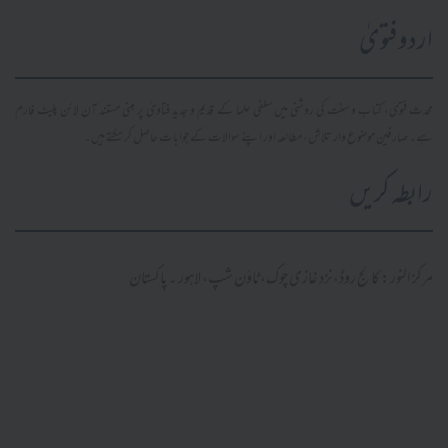
اردو فتویٰ
محدث فتویٰ، کتاب و سنت کی روشنی میں سلفی علما کے قدیم و جدید فتاویٰ پر مبنی مستند آن لائن پلیٹ فارم
ہے۔ صارفین موضوع وار تلاش، مطالعہ اور اپنے سوالات کے جوابات حاصل کر سکتے ہیں۔
رابطہ کریں
مرکز النور: کالج روڈ، نزد غازی چوک، ٹاؤن شپ، لاہور ۔ پاکستان