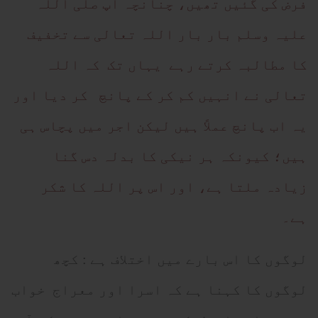
فرض کی گئیں تھیں، چنانچہ آپ صلی اللہ
علیہ وسلم بار بار اللہ تعالی سے تخفیف
کا مطالبہ کرتے رہے یہاں تک کہ اللہ
تعالی نے انہیں کم کر کے پانچ کر دیا اور
یہ اب پانچ عملاً ہیں لیکن اجر میں پچاس ہی
ہیں؛ کیونکہ ہر نیکی کا بدلہ دس گنا
زیادہ ملتا ہے، اور اس پر اللہ کا شکر
ہے۔
لوگوں کا اس بارے میں اختلاف ہے : کچھ
لوگوں کا کہنا ہے کہ اسرا اور معراج خواب