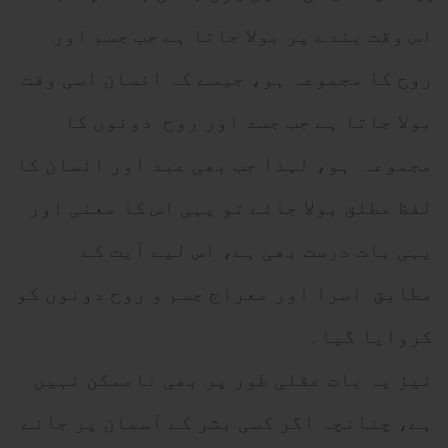
اس وقت بندے پر بولا جاتا ہے جب جسم اور
روح کا مجموعہ ہو، جیسے کہ انسان اسی وقت
بولا جاتا ہے جب جسد اور روح دونوں کا
مجموعہ ہو، لہذا جب بھی عبد اور انسان کا
لفظ مطلق بولا جائے تو یہی اس کا معنی اور
یہی بات درست بھی ہے، اس لیے آیت کے
مطابق اسرا اور معراج جسم و روح دونوں کو
کروایا گیا۔
نیز یہ بات عقلی طور پر بھی ناممکن نہیں
ہے، چنانچہ اگر کسی بشر کے آسمان پر جانے