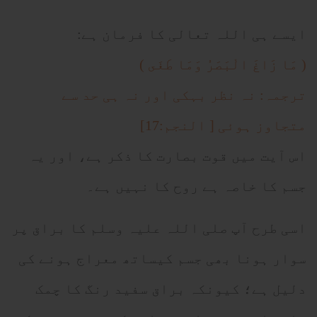
ایسے ہی اللہ تعالی کا فرمان ہے:
( مَا زَاغَ الْبَصَرُ وَمَا طَغَى )
ترجمہ: نہ نظر بہکی اور نہ ہی حد سے
متجاوز ہوئی [ النجم:17]
اس آیت میں قوت بصارت کا ذکر ہے، اور یہ
جسم کا خاصہ ہے روح کا نہیں ہے۔
اسی طرح آپ صلی اللہ علیہ وسلم کا براق پر
سوار ہونا بھی جسم کیساتھ معراج ہونے کی
دلیل ہے؛ کیونکہ براق سفید رنگ کا چمک