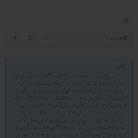
26509
سوال
ہمارے ہاں لیبیا میں کسی نے اسراء ور معراج کے واقعہ سے متعلق ہرزہ سرائی کی ہے، ایک
اخبار میں نشر ہونے والے اپنے مضمون میں اس شخص کا کہنا ہے کہ: واقعۂِ معراج محض
افسانوی قصہ ہے کسی انسان کیساتھ ایسا ہونا ممکن نہیں ہے، اس بارے میں اس شخص نے
قرآن مجید کی آیت کو دلیل بنایا ہے، اس میں اللہ تعالی کا فرمان ہے کہ: ( أَوْ تَرْقَى فِي السَّمَاءِ وَلَنْ
نُؤْمِنَ لِرُقِيِّكَ حَتَّى تُنَزِّلَ عَلَيْنَا كِتَاباً نَقْرَأُهُ قُلْ سُبْحَانَ رَبِّي هَلْ كُنْتُ إِلَّا بَشَراً رَسُولاً) ترجمہ: یا آپ
آسمان میں چڑھ جائیں اور ہم آپ کے چڑھنے کو بھی نہ مانیں گے تا آنکہ آپ ہم پر کتاب
نازل کریں جس کو ہم پڑھ لیں ، آپ ان سے کہہ دیں: پاک ہے میرا پروردگار! میں تو محض
ایک پیغام پہنچانے والا انسان ہوں ۔[الإسراء:93] مضمون نگار کا کہنا ہے کہ: قرآن مجید
نے رسول اللہ صلی اللہ علیہ وسلم کی آسمان پر چڑھ جانے کے امکان کی بھی نفی کر دی، اس