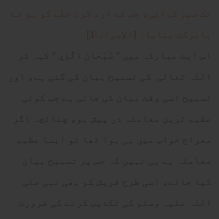
تک سیر کرائی، جس کے ارد گرد خطے کو ہم نے
بابرکت بنایا۔ [الإسراء:1]
اس آیت مبارکہ میں " سُبْحَانَ الَّذِي " کہہ کر
اللہ تعالی کی تسبیح بیان کی گئی ہے، اور
تسبیح اسی وقت بیان کی جاتی ہے جب کوئی
عظیم ترین معاملہ در پیش ہو، چنانچہ اگر
معراج خواب میں ہی ہوا تھا تو ایسا عظیم
معاملہ ہے ہی نہیں کہ جس پر تسبیح بیان
کیا جائے، اسی طرح قریش کو بھی نبی صلی
اللہ علیہ وسلم کی تکذیب کرنے کی ضرورت