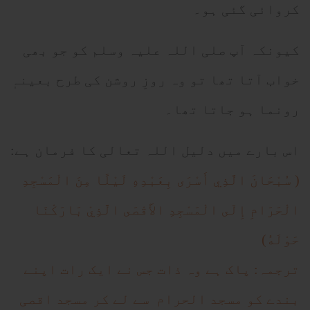
کروائی گئی ہو۔
کیونکہ آپ صلی اللہ علیہ وسلم کو جو بھی
خواب آتا تھا تو وہ روزِ روشن کی طرح بعینہٖ
رونما ہو جاتا تھا۔
اس بارے میں دلیل اللہ تعالی کا فرمان ہے:
( سُبْحَانَ الَّذِي أَسْرَى بِعَبْدِهِ لَيْلًا مِنَ الْمَسْجِدِ
الْحَرَامِ إِلَى الْمَسْجِدِ الأَقْصَى الَّذِيْ بَارَكْنَا
حَوْلَهُ)
ترجمہ: پاک ہے وہ ذات جس نے ایک رات اپنے
بندے کو مسجد الحرام سے لے کر مسجد اقصی