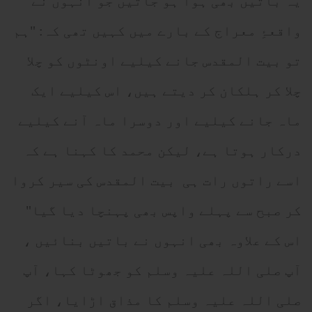
یہ باتیں بھی ہوا ہو جاتیں جو انہوں نے
واقعۂِ معراج کے بارے میں کہیں تھی کہ: "ہم
تو بیت المقدس جانے کیلیے اونٹوں کو چلا
چلا کر ہلکان کر دیتے ہیں، اس کیلیے ایک
ماہ جانے کیلیے اور دوسرا ماہ آنے کیلیے
درکار ہوتا ہے، لیکن محمد کا کہنا ہے کہ
اسے راتوں رات ہی بیت المقدس کی سیر کروا
کر صبح سے پہلے واپس بھی پہنچا دیا گیا"
اس کے علاوہ بھی انہوں نے باتیں بنائیں ،
آپ صلی اللہ علیہ وسلم کو جھوٹا کہا، آپ
صلی اللہ علیہ وسلم کا مذاق اڑایا، اگر