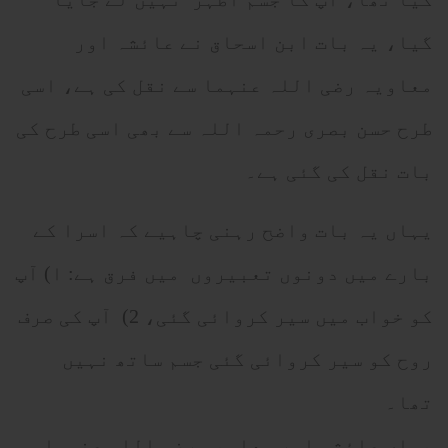
گیا، یہ بات ابن اسحاق نے عائشہ اور
معاویہ رضی اللہ عنہما سے نقل کی ہے، اسی
طرح حسن بصری رحمہ اللہ سے بھی اسی طرح کی
بات نقل کی گئی ہے۔
یہاں یہ بات واضح رہنی چاہیے کہ اسرا کے
بارے میں دونوں تعبیروں میں فرق ہے: ا) آپ
کو خواب میں سیر کروائی گئی، 2) آپ کی صرف
روح کو سیر کروائی گئی جسم ساتھ نہیں
تھا۔
یہاں عائشہ اور معاویہ رضی اللہ عنہما