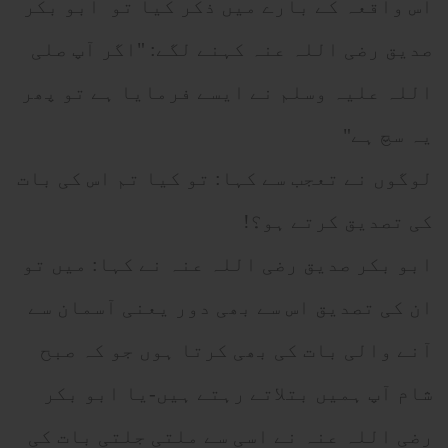
اس واقعہ کے بارے میں ذکر کیا تو ابو بکر
صدیق رضی اللہ عنہ کہنے لگے: "اگر آپ صلی
اللہ علیہ وسلم نے ایسے فرمایا ہے تو پھر
یہ سچ ہے"
لوگوں نے تعجب سے کہا: تو کیا تم اس کی بات
کی تصدیق کرتے ہو؟!
ابو بکر صدیق رضی اللہ عنہ نے کہا: میں تو
ان کی تصدیق اس سے بھی دور یعنی آسمان سے
آنے والی بات کی بھی کرتا ہوں جو کہ صبح
شام آپ ہمیں بتلاتے رہتے ہیں-یا ابو بکر
رضی اللہ عنہ نے اسی سے ملتی جلتی بات کی