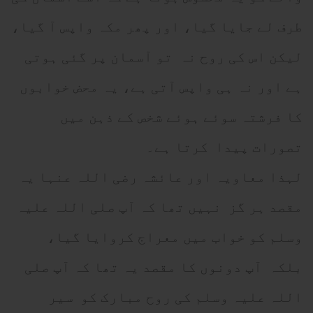
طرف لے جایا گیا، اور پھر مکہ واپس آ گیا،
لیکن اس کی روح نہ تو آسمان پر گئی ہوتی
ہے اور نہ ہی واپس آتی ہے، یہ محض خوابوں
کا فرشتہ سوئے ہوئے شخص کے ذہن میں
تصورات پیدا کرتا ہے۔
لہذا معاویہ اور عائشہ رضی اللہ عنہا یہ
مقصد ہر گز نہیں تھا کہ آپ صلی اللہ علیہ
وسلم کو خواب میں معراج کروایا گیا،
بلکہ آپ دونوں کا مقصد یہ تھا کہ آپ صلی
اللہ علیہ وسلم کی روح مبارک کو سیر