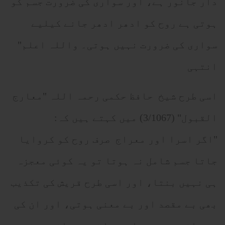
دار جانور ہے، اور سواری کی ضرورت جسم کو
ہوتی ہے روح کو ادھر ادھر جانے کیلیے
سواری کی ضرورت نہیں ہوتی۔ واللہ اعلم"
انتہی
اسی طرح شیخ حافظ حکمی رحمہ اللہ "معارج
القبول" (3/1067) میں کہتے ہیں کہ:
"اگر اسرا اور معراج صرف روح کو کروایا
جاتا جسم شامل نہ ہوتا تو یہ کوئی معجزہ
ہی نہیں بنتا، اور اسی طرح قریش کی تکذیب
بھی بے مقصد اور بے معنی ہوتی، اور ان کی