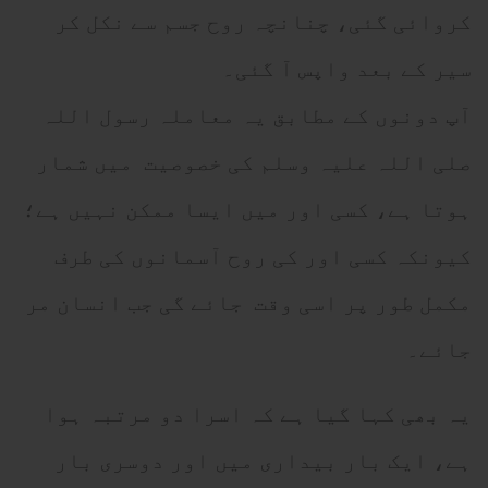
کروائی گئی، چنانچہ روح جسم سے نکل کر
سیر کے بعد واپس آ گئی۔
آپ دونوں کے مطابق یہ معاملہ رسول اللہ
صلی اللہ علیہ وسلم کی خصوصیت میں شمار
ہوتا ہے، کسی اور میں ایسا ممکن نہیں ہے؛
کیونکہ کسی اور کی روح آسمانوں کی طرف
مکمل طور پر اسی وقت جائے گی جب انسان مر
جائے۔
یہ بھی کہا گیا ہے کہ اسرا دو مرتبہ ہوا
ہے، ایک بار بیداری میں اور دوسری بار