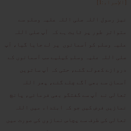
[الإسراء:1]
نیز رسول اللہ صلی اللہ علیہ وسلم سے
متواتر طور پر ثابت ہے کہ آپ صلی اللہ
علیہ وسلم کو آسمانوں پر لے جایا گیا، آپ
صلی اللہ علیہ وسلم کیلیے سب آسمانوں کے
دروازے کھولے گئے، حتی کہ آپ ساتویں
آسمان سے بھی آگے چلے گئے، پھر اللہ
تعالی نے آپ سے گفتگو بھی فرمائی، پانچ
نمازیں فرض کیں جو کہ ابتداء میں اللہ
تعالی کی طرف سے پچاس نمازوں کی صورت میں