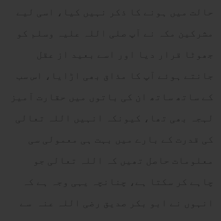
حالت میں ہونے کا ذکر نہیں کیا، اسی لیے
مشرکین مکہ نے آپ صلی اللہ علیہ وسلم کو
جھوٹا قرار دیا اور اسے بعید از عقل
جانتے ہوئے آپ کا مذاق بھی اڑایا، اس سب
کے ساتھ ساتھ ان کی باتوں میں حقارت آمیز
لہجہ بھی تھا، کیونکہ انہیں اللہ تعالی
کی قدرت کے بارے میں بہت ہی معمولی سی
معلومات حاصل تھیں کہ اللہ تعالی جو
چاہے کر سکتا ہے، چنانچہ یہی وجہ ہے کہ
انہوں نے ابو بکر صدیق رضی اللہ عنہ سے