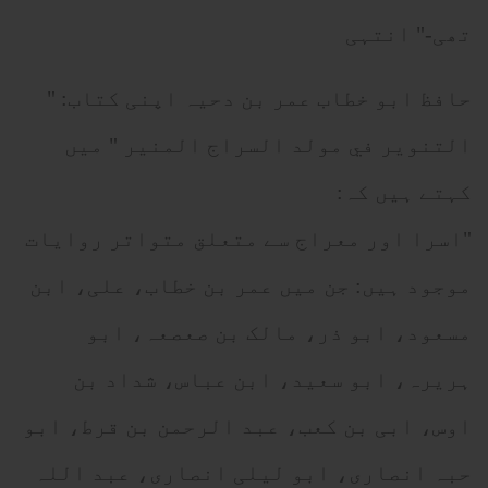
تھی-" انتہی
حافظ ابو خطاب عمر بن دحیہ اپنی کتاب: "
التنوير في مولد السراج المنير " میں
کہتے ہیں کہ:
"اسرا اور معراج سے متعلق متواتر روایات
موجود ہیں: جن میں عمر بن خطاب، علی، ابن
مسعود، ابو ذر، مالک بن صعصعہ، ابو
ہریرہ، ابو سعید، ابن عباس، شداد بن
اوس، ابی بن کعب، عبد الرحمن بن قرط، ابو
حبہ انصاری، ابو لیلی انصاری، عبد اللہ