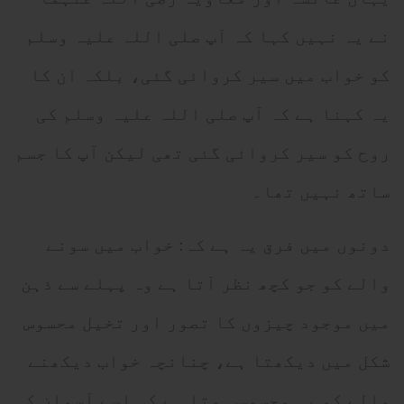
نے یہ نہیں کہا کہ آپ صلی اللہ علیہ وسلم
کو خواب میں سیر کروائی گئی، بلکہ ان کا
یہ کہنا ہے کہ آپ صلی اللہ علیہ وسلم کی
روح کو سیر کروائی گئی تھی لیکن آپ کا جسم
ساتھ نہیں تھا۔
دونوں میں فرق یہ ہے کہ: خواب میں سونے
والے کو جو کچھ نظر آتا ہے وہ پہلے سے ذہن
میں موجود چیزوں کا تصور اور تخیل محسوس
شکل میں دیکھتا ہے، چنانچہ خواب دیکھنے
والے کو یہ محسوس ہوتا ہے کہ اسے آسمان کی