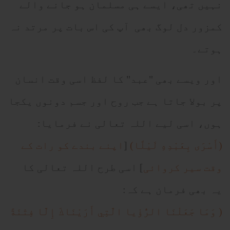
نہیں تھی، ایسے ہی مسلمان ہو جانے والے
کمزور دل لوگ بھی آپ کی اس بات پر مرتد نہ
ہوتے۔
اور ویسے بھی "عبد" کا لفظ اسی وقت انسان
پر بولا جاتا ہے جب روح اور جسم دونوں یکجا
ہوں، اسی لیے اللہ تعالی نے فرمایا:
(أَسْرَى بِعَبْدِهِ لَيْلًا)
[
اپنے بندے کو رات کے
وقت سیر کروائی
] اسی طرح اللہ تعالی کا
یہ بھی فرمان ہے کہ:
( وَمَا جَعَلْنَا الرُّؤْيا الَّتِي أَرَيْنَاكَ إِلَّا فِتْنَةً