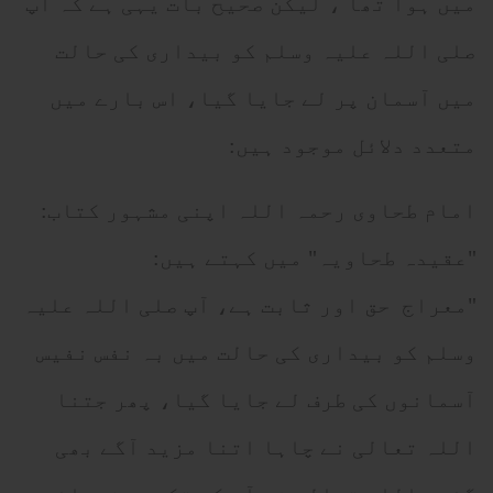
میں ہوا تھا ، لیکن صحیح بات یہی ہے کہ آپ
صلی اللہ علیہ وسلم کو بیداری کی حالت
میں آسمان پر لے جایا گیا، اس بارے میں
متعدد دلائل موجود ہیں:
امام طحاوی رحمہ اللہ اپنی مشہور کتاب:
"عقیدہ طحاویہ" میں کہتے ہیں:
"معراج حق اور ثابت ہے، آپ صلی اللہ علیہ
وسلم کو بیداری کی حالت میں بہ نفس نفیس
آسمانوں کی طرف لے جایا گیا، پھر جتنا
اللہ تعالی نے چاہا اتنا مزید آگے بھی