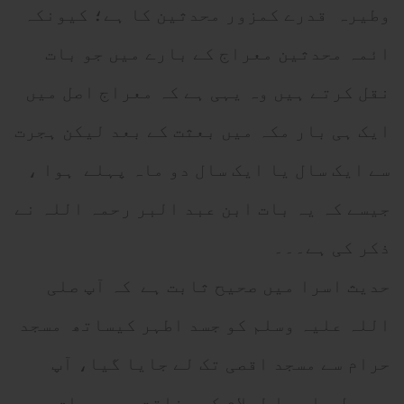
وطیرہ قدرے کمزور محدثین کا ہے؛ کیونکہ
ائمہ محدثین معراج کے بارے میں جو بات
نقل کرتے ہیں وہ یہی ہے کہ معراج اصل میں
ایک ہی بار مکہ میں بعثت کے بعد لیکن ہجرت
سے ایک سال یا ایک سال دو ماہ پہلے ہوا ،
جیسے کہ یہ بات ابن عبد البر رحمہ اللہ نے
ذکر کی ہے۔۔۔
حدیث اسرا میں صحیح ثابت ہے کہ آپ صلی
اللہ علیہ وسلم کو جسد اطہر کیساتھ مسجد
حرام سے مسجد اقصی تک لے جایا گیا، آپ
جبریل علیہ ا لسلام کی رفاقت میں براق پر