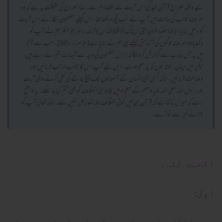
لیے واقعۂِ معراج قرآن مجید کی اس آیت سے متصادم ہے۔ لہذا معراج کی حقیقت یہ ہے کہ وہ
صرف خواب کی حالت میں آپ نے سب کچھ دیکھا تھا، اس کیلیے مضمون نگار نے اس آیت
کو دلیل بنایا: ( وَمَا جَعَلْنَا الرُّؤْيا الَّتِي أَرَيْنَاكَ إِلَّا فِتْنَةً لِلنَّاسِ ) ترجمہ: اور جو منظر ہم نے آپ کو
دکھایا وہ صرف لوگوں کی آزمائش کیلیے ہی ہم نے بنایا ہے[الإسراء:60]۔ سب سے آخر
میں یہ آں جناب سے گزارش کرونگا کہ: اس مضمون کی وجہ سے شبہات جنم لے رہے ہیں،
لیکن میں ایمان رکھتا ہوں کہ یہ معجزہ ہے، اس لیے آپ اس کا جواب مرتب فرمائیں اور
وضاحت فرمائیں، تا کہ کسی بھی انسان کے آسمانوں تک پہنچ جانے کی نفی کرنے والی آیت
اور رسول اللہ صلی اللہ علیہ وسلم کے معجزہ میں ظاہری اختلاف کو بھی ختم کیا جا سکے۔ یہ واضح
رہے کہ میرا یہ ماننا ہے کہ قرآن مجید میں کوئی اختلاف اور تعارض نہیں ہے۔ اللہ تعالی آپ کو
جزائے خیر سے نوازے۔
الحمد للہ.
اول: