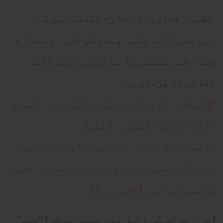
عقیدہ طحاویہ کے شارح لکھتے ہیں کہ:
نبی صلی اللہ علیہ وسلم کو اسرا و معراج
جسد اطہر سمیت ہوا ہے اس کی دلیل اللہ
تعالی کا فرمان ہے:
"( سُبْحَانَ الَّذِي أَسْرَى بِعَبْدِهِ لَيْلًا مِنَ الْمَسْجِدِ
الْحَرَامِ إِلَى الْمَسْجِدِ الأَقْصَى)
ترجمہ: پاک ہے وہ ذات جس نے ایک رات اپنے
بندے کو مسجد الحرام سے لے کر مسجد اقصی
تک سیر کرائی۔ [الإسراء:1]
[یہ آیت اس کی دلیل یوں بنتی ہے کہ] "عبد"