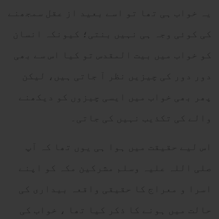
یہ خواب ہی تھا تو اسے بعید از عقل سمجھنے
کی کوئی وجہ ہی نہیں بنتی؛ کیونکہ انسان
کو خواب میں بیت المقدس تو کیا اس سے بھی
دور دور کی چیزیں نظر آ جاتی ہیں، لیکن
پھر بھی خواب میں ایسی چیزوں کو دیکھنے
والے کی تکذیب نہیں کی جاتی۔
اس لیے حقیقت میں ہوا ہی یوں تھا کہ آپ
صلی اللہ علیہ وسلم مشرکین مکہ کو اپنے
اسرا و معراج کا حقیقی واقعہ بیداری کی
حالت میں ہونے کا ذکر کیا تھا ، خواب کی