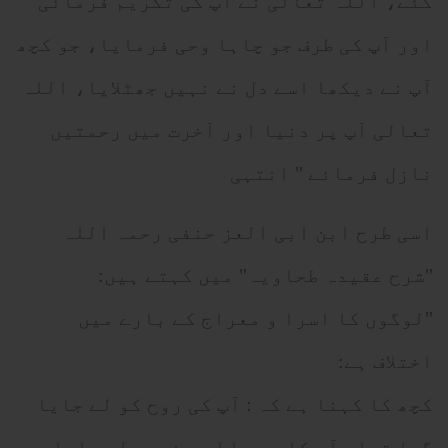
گئے، اللہ تعالی نے آپ کی تکریم فرمائی
اور آپ کی طرف جو چاہا وحی فرمایا، جو کچھ
آپ نے دیکھا اسے دل نے نہیں جھٹلایا، اللہ
تعالی آپ پر دنیا اور آخرت میں رحمتیں
نازل فرمائے " انتہی
اسی طرح ابن ابی العز حنفی رحمہ اللہ
"شرح عقیدہ طحاویہ" میں کہتے ہیں:
"لوگوں کا اسرا و معراج کے بارے میں
اختلاف ہے:
کچھ کا کہنا ہے کہ : آپ کی روح کو لے جایا
گیا تھا، آپ کا جسم اطہر نہیں لے جایا