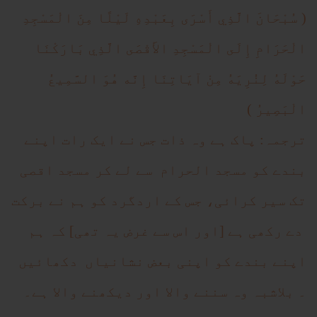
( سُبْحَانَ الَّذِي أَسْرَى بِعَبْدِهِ لَيْلًا مِنَ الْمَسْجِدِ
الْحَرَامِ إِلَى الْمَسْجِدِ الأَقْصَى الَّذِي بَارَكْنَا
حَوْلَهُ لِنُرِيَهُ مِنْ آيَاتِنَا إِنَّه هُوَ السَّمِيعُ
الْبَصِيرُ )
ترجمہ: پاک ہے وہ ذات جس نے ایک رات اپنے
بندے کو مسجد الحرام سے لے کر مسجد اقصی
تک سیر کرائی، جس کے اردگرد کو ہم نے برکت
دے رکھی ہے [اور اس سے غرض یہ تھی] کہ ہم
اپنے بندے کو اپنی بعض نشانیاں دکھائیں
۔ بلاشبہ وہ سننے والا اور دیکھنے والا ہے۔