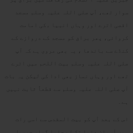
سوار تھے، آپ صلی اللہ علیہ وسلم مسجد
اقصی اترے اور وہاں انبیا ءکی امامت
کروائی، پھر براق کو مسجد کے دروازے کے
کنڈے سے باندھا ، یہ بھی مروی ہے کہ آپ
صلی اللہ علیہ وسلم بیت اللحم میں اترے
تھے اور وہاں نماز بھی ادا کی لیکن یہ بات
آپ صلی اللہ علیہ وسلم سے قطعاً ثابت نہیں
ہے۔
اس کے بعد آپ کو بیت المقدس سے اسی رات
میں آسمانِ دنیا تک لے جایا گیا، جبریل