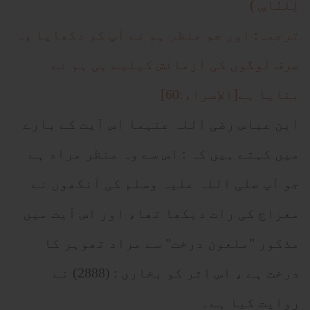
لِلنَّاسِ )
ترجمہ: اور جو منظر ہم نے آپ کو دکھایا وہ
صرف لوگوں کی آزمائش کیلیے ہی ہم نے
بنایا ہے[الإسراء:60]
ابن عباس رضی اللہ عنہما اس آیت کے بارے
میں کہتے ہیں کہ : اس سے وہ منظر مراد ہے
جو آپ صلی اللہ علیہ وسلم کی آنکھوں نے
معراج کی رات دیکھا تھا، اور اس آیت میں
مذکور "ملعون درخت" سے مراد تھوہر کا
درخت ہے ، اس اثر کو بخاری : (2888) نے
روایت کیا ہے۔