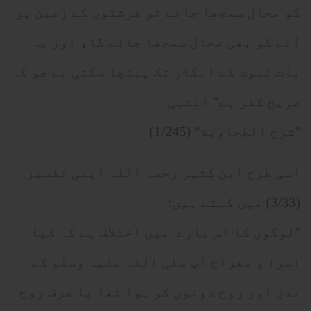
کو محال سمجھا جائے تو فرشتوں کے زمین پر
آنے کو بھی محال سمجھا جائے گا، اور یہ
بات نبوت کے انکار تک پہنچا سکتی ہے جو کہ
صریح کفر ہے" انتہی
"شرح الطحاوية" (1/245)
اسی طرح ابن کثیر رحمہ اللہ اپنی تفسیر
(3/33) میں کہتے ہیں:
"لوگوں کا اس بارے میں اختلاف ہے کہ کیا
اسرا و معراج آپ صلی اللہ علیہ وسلم کے
بدن اور روح دونوں کو ہوا تھا یا صرف روح