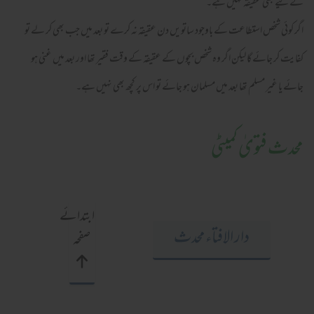
کے لیے بھی عقیقہ نہیں ہے۔
اگر کوئی شخص استطاعت کے باوجود ساتویں دن عقیقہ نہ کرے تو بعد میں جب بھی کر لے تو
کفایت کر جائے گا لیکن اگر وہ شخص بچوں کے عقیقہ کے وقت فقیر تھا اور بعد میں غنی ہو
جائے یا غیر مسلم تھا بعد میں مسلمان ہو جائے تو اس پر کچھ بھی نہیں ہے۔
محدث فتویٰ کمیٹی
ابتدائے
دار الافتاء محدث
صفحہ