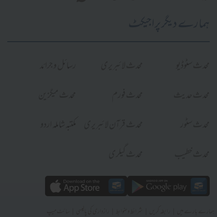
ہمارے دیگر پراجیکٹ
محدث سٹوڈیو
محدث لائبریری
رسائل و جرائد
محدث حدیث
محدث فورم
محدث میگزین
محدث سٹور
محدث قرآن لائبریری
مکتبہ شاملہ اردو
محدث خطیب
محدث گیلری
|
|
|
|
ہمارے بارے میں
رابطہ کریں
شرائط و ضوابط
رازداری کی پالیسی
سائٹ میپ