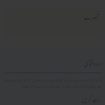
تبصرے
اردو فتویٰ
محدث فتویٰ، کتاب و سنت کی روشنی میں سلفی علما کے قدیم و جدید فتاویٰ پر مبنی مستند آن لائن پلیٹ فارم
ہے۔ صارفین موضوع وار تلاش، مطالعہ اور اپنے سوالات کے جوابات حاصل کر سکتے ہیں۔
رابطہ کریں