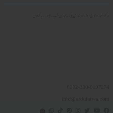
مرکز النور: کالج روڈ، نزد غازی چوک، ٹاؤن شپ، لاہور ۔ پاکستان
0092-300-0197274
info@urdufatwa.com