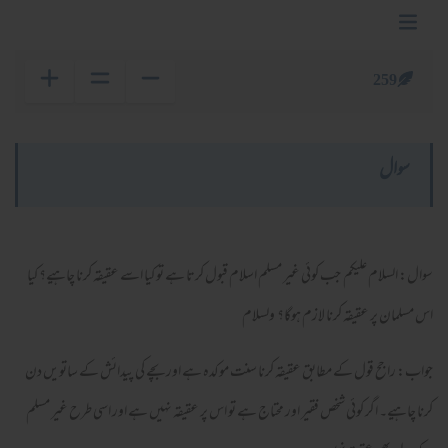
259
سوال
سوال: السلام علیکم جب کوئی غیر مسلم اسلام قبول کرتا ہے تو کیا اسے عقیقہ کرنا چاہیے؟ کیا
اس مسلمان پر عقیقہ کرنا لازم ہوگا؟ ولسلام
جواب: راجح قول کے مطابق عقیقہ کرنا سنت موکدہ ہے اور بچے کی پیدائش کے ساتویں دن
کرنا چاہیے۔ اگر کوئی شخص فقیر اور محتاج ہے تو اس پر عقیقہ نہیں ہے اور اسی طرح غیر مسلم