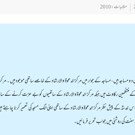
مشاہدات : 2010
و مساجد ہیں ، مساجد کے جوار میں مرکز الدعوۃ والارشاد کے خاصے ساتھی موجود ہیں ۔ مرکز
ے منتظمین رکاوٹ ہیں جبکہ مرکز الدعوۃ والارشاد کے ساتھیوں کو بے عزت کرنے کے ساتھ 
اس خدشہ کے پیش نظر مرکز الدعوۃ والارشاد کے ساتھی اپنی الگ مسجد کی تعمیر کرنا چاہتے 
 و سنت کی روشنی میں جواب تحریر فرمائیں۔