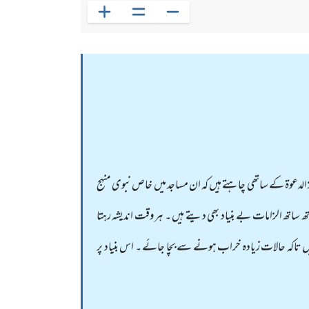
 الدعوۃ کے ساتھی چاہتے ہیں کہ ان مساجد میں خاص نبوی منہج
ساتھ الزامات بے بنیاد بھی دیتے ہیں ۔ ہر وقت اندیشہ رہتا
ہیں تاکہ حالات زیادہ خراب ہونے سے بچا جائے ۔ اس بنیاد پر