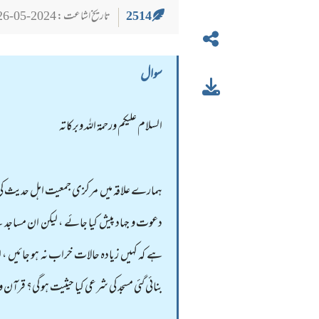
2514
تاریخ اشاعت : 2024-05-26
سوال
السلام عليكم ورحمة الله وبركاته
ہمارے علاقہ میں مرکزی جمعیت اہل حدیث کی د 
دعوت و جہاد پیش کیا جائے ، لیکن ان مساجد ک
ہے کہ کہیں زیادہ حالات خراب نہ ہو جائیں ، 
بنائی گئی مسجد کی شرعی کیا حیثیت ہو گی؟ قرآن