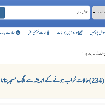
وال پوچھیں
تازہ ترین جوابات
محدث فتویٰ کمیٹی
ہمارے بارے
 علمائے حدیث جلد 1
(234) حالات خراب ہونے کے اندیشہ سے الگ مسجد بنانا