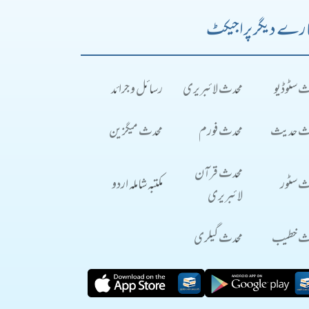
رے دیگر پراجیکٹ
ث سٹوڈیو
محدث لائبریری
رسائل و جرائد
ث حدیث
محدث فورم
محدث میگزین
محدث قرآن
ث سٹور
مکتبہ شاملہ اردو
لائبریری
ث خطیب
محدث گیلری