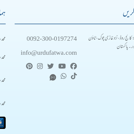
کریں
ہما
0092-300-0197274
محد
: کالج روڈ، نزد غازی چوک، ٹاؤن
 ۔ پاکستان
info@urdufatwa.com
محد
محد
محد