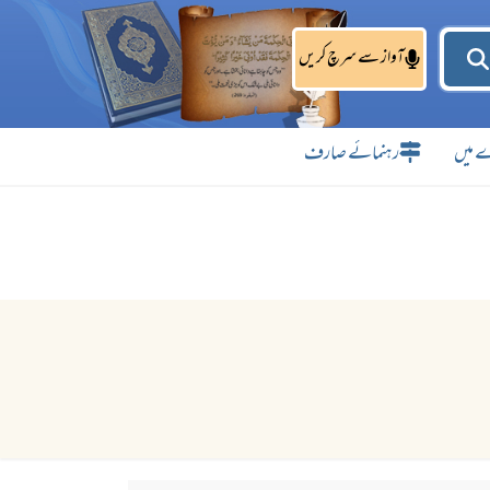
آواز سے سرچ کریں
 میں
رہنمائے صارف