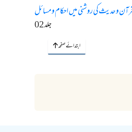
رآن وحدیث کی روشنی میں احکام ومسائل
جلد 02
ابتدائے صفحہ