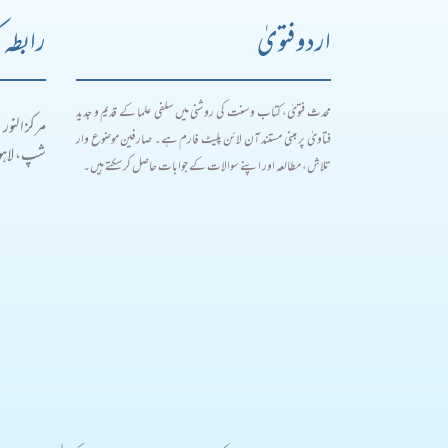
اردو فتویٰ
رابطہ 
محدث فتویٰ، کتاب و سنت کی روشنی میں سلفی علما کے قدیم و جدید
مرکز النور
فتاویٰ پر مبنی مستند آن لائن پلیٹ فارم ہے۔ صارفین موضوع وار
شپ، لاہور
تلاش، مطالعہ اور اپنے سوالات کے جوابات حاصل کر سکتے ہیں۔