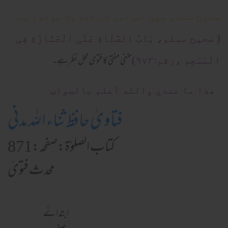
صحیح مسلم میں اس امر کی تصریح موجود ہے۔
( صحیح مسلم، بَابُ الصَّلَاةِ عَلَی الْجَنَازَةِ فِی
حنفی مفتی کا فتویٰ محل نظر ہے۔
الْمَسْجِدِ ،رقم:۹۷۳)
ھذا ما عندي والله أعلم بالصواب
فتاویٰ حافظ ثناء اللہ مدنی
کتاب الصلوٰۃ:صفحہ:871
محدث فتویٰ
ابتدائے