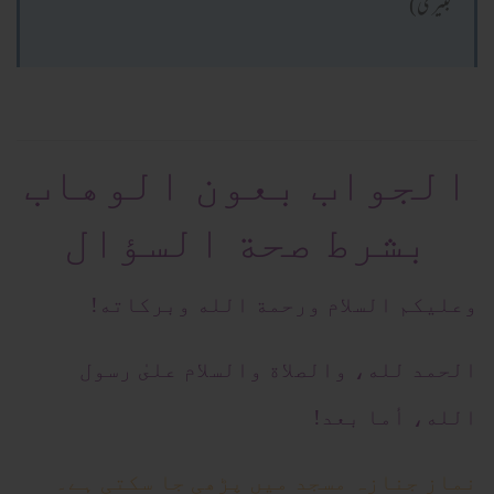
کبیری)
الجواب بعون الوهاب
بشرط صحة السؤال
وعلیکم السلام ورحمة الله وبرکاته!
الحمد لله، والصلاة والسلام علىٰ رسول
الله، أما بعد!
نمازِ جنازہ مسجد میں پڑھی جا سکتی ہے۔