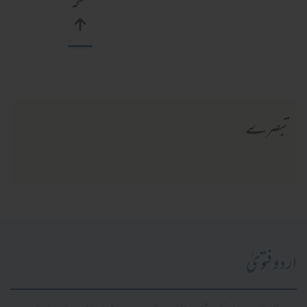
صفحہ
تبصرے
اردو فتویٰ