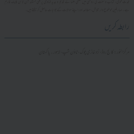
محدث فتویٰ، کتاب و سنت کی روشنی میں سلفی علما کے قدیم و جدید فتاویٰ پر مبنی مستند آن لائن پلیٹ فارم
ہے۔ صارفین موضوع وار تلاش، مطالعہ اور اپنے سوالات کے جوابات حاصل کر سکتے ہیں۔
رابطہ کریں
مرکز النور: کالج روڈ، نزد غازی چوک، ٹاؤن شپ، لاہور ۔ پاکستان