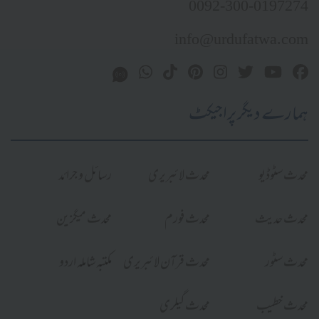
0092-300-0197274
info@urdufatwa.com
ہمارے دیگر پراجیکٹ
محدث سٹوڈیو
محدث لائبریری
رسائل و جرائد
محدث حدیث
محدث فورم
محدث میگزین
محدث سٹور
محدث قرآن لائبریری
مکتبہ شاملہ اردو
محدث خطیب
محدث گیلری