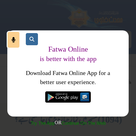
Fatwa Online
is better with the app
Download Fatwa Online App for a
عبادات
نماز
کتب فتاوی
better user experience.
نماز جنازہ
فتاویٰ حافظ ثناء اللہ مدنی جلد 1
(1094) مسجد میں نمازِ جنازہ پڑھی جا سکتی ہے؟
OR
Try The App
Continue On The Web