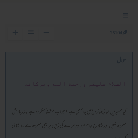
25104
سوال
السلام عليكم ورحمة الله وبركاته
کیامسجد میں نمازِ جنازہ پڑھی جا سکتی ہے ؟ جو اب مطلقاً مکروہ ہے بعذر بارش
مکروہ نہیں اور شارعِ عام اور دوسرے کی زمین پر بھی مکروہ ہے۔(شامی