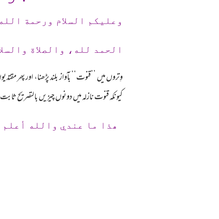
وعلیکم السلام ورحمة الله
الحمد لله، والصلاة والسلا
وِتروں میں ’’قنوت‘‘ بآواز بلند پڑھنا، اور پھر مق
کیونکہ قنوت نازلہ میں دونوں چیزیں بالتصریح ثابت 
ھذا ما عندي والله أعلم 