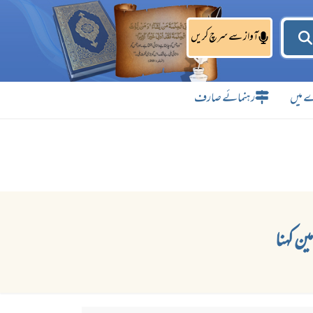
آواز سے سرچ کریں
 میں
رہنمائے صارف