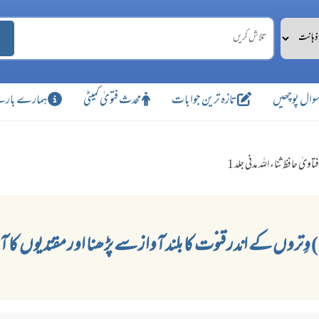
وال پوچھیں
تازہ ترین جوابات
محدث فتویٰ کمیٹی
ہمارے بارے
فتاویٰ حافظ ثناء اللہ مدنی جلد 1