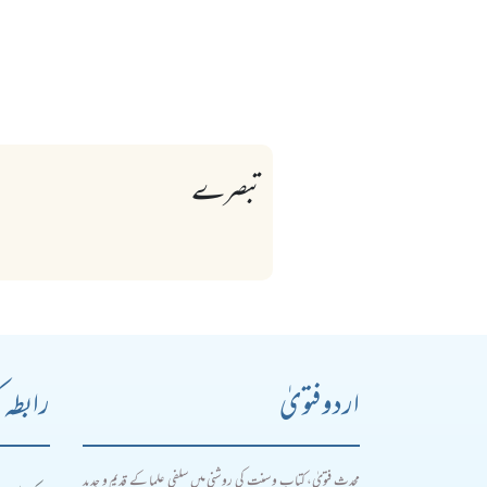
تبصرے
اردو فتویٰ
رابطہ 
محدث فتویٰ، کتاب و سنت کی روشنی میں سلفی علما کے قدیم و جدید