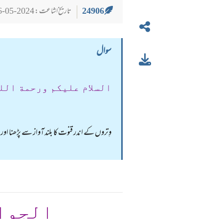
24906
تاریخ اشاعت : 2024-05-26
سوال
السلام عليكم ورحمة الل
وِتروں کے اندر قنوت کا بلند آواز سے پڑھنا اور
الجوا