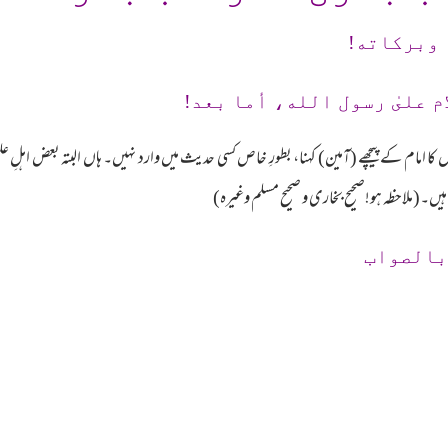
 وبرکاته!
م علىٰ رسول الله، أما بعد!
تدیوں کا امام کے پیچھے (آمین) کہنا، بطورِ خاص کسی حدیث میں وارد نہیں۔ ہاں البتہ بعض اہ
ہیں۔(ملاحظہ ہو!صحیح بخاری و صحیح مسلم وغیرہ)
بالصواب