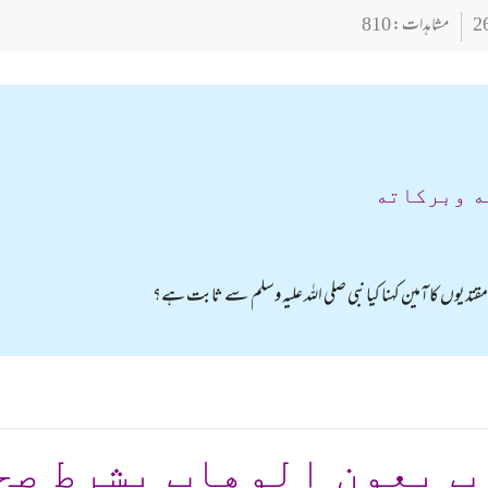
مشاہدات : 810
ه وبركاته
 مقتدیوں کا آمین کہنا کیا نبی صلی اللہ علیہ وسلم سے ثابت ہے؟
ب بعون الوهاب بشرط صح