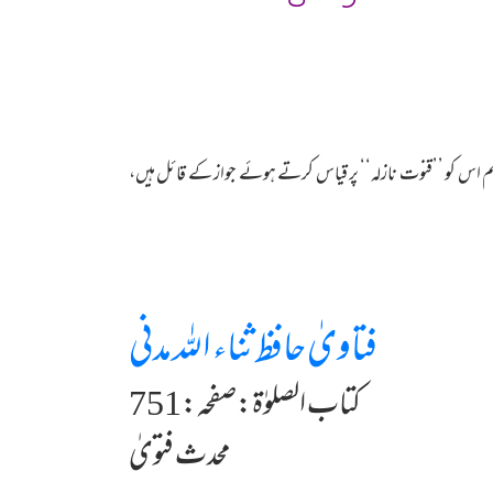
لِ علم اس کو ’’قنوت نازلہ‘‘ پر قیاس کرتے ہوئے جواز کے قائل ہیں،
فتاویٰ حافظ ثناء اللہ مدنی
کتاب الصلوٰۃ:صفحہ:751
محدث فتویٰ