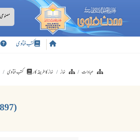
کتب فتاوی
س
عبادات
نماز
نماز کا طریقہ کار
کتب فتاوی
(897) وِتروں کے اندر قنوت کا بلند آواز سے پڑھنا اور مقتدیوں کا آمین کہنا