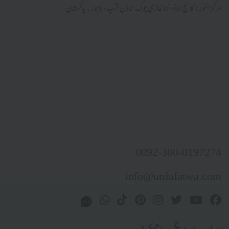
مرکز النور: کالج روڈ، نزد غازی چوک، ٹاؤن شپ، لاہور ۔ پاکستان
0092-300-0197274
info@urdufatwa.com