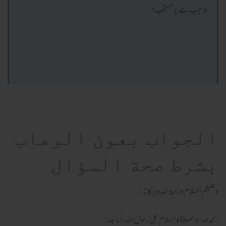
واجب ہے یا مستحب؟
الجواب بعون الوهاب
بشرط صحة السؤال
وعلیکم السلام ورحمة اللہ وبرکاته!
الحمد لله، والصلاة والسلام علىٰ رسول الله، أما بعد!