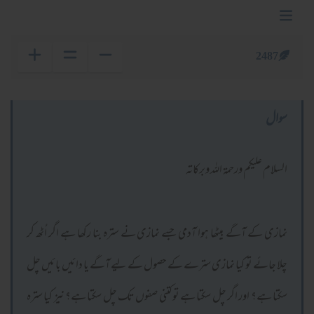
2487
سوال
السلام عليكم ورحمة الله وبركاته
نمازی کے آگے بیٹھا ہوا آدمی جسے نمازی نے سترہ بنا رکھا ہے اگر اُٹھ کر
چلا جائے تو کیا نمازی سترے کے حصول کے لیے آگے یا دائیں بائیں چل
سکتا ہے؟ اور اگر چل سکتا ہے تو کتنی صفوں تک چل سکتا ہے؟ نیز کیا سترہ