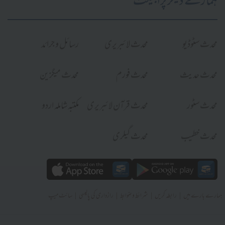
ہمارے دیگر پراجیکٹ
محدث سٹوڈیو
محدث لائبریری
رسائل و جرائد
محدث حدیث
محدث فورم
محدث میگزین
محدث سٹور
محدث قرآن لائبریری
مکتبہ شاملہ اردو
محدث خطیب
محدث گیلری
|
|
|
|
ہمارے بارے میں
رابطہ کریں
شرائط و ضوابط
رازداری کی پالیسی
سائٹ میپ