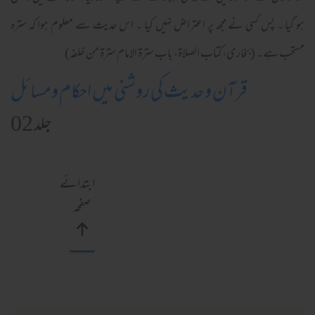
ہو گیا ۔ پس کسی نے مجھ پر اعتراض نہیں کیا ۔ اس حدیث سے معلوم ہوا کہ سترہ
مستحب ہے۔ (بخاری،کتاب الصلاة، باب سترة الامام سترة من خلفہ)
قرآن وحدیث کی روشنی میں احکام ومسائل
جلد 02
ابتدائے
صفحہ