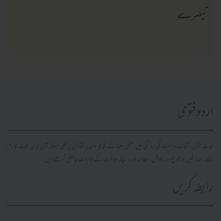
تبصرے
اردو فتویٰ
محدث فتویٰ، کتاب و سنت کی روشنی میں سلفی علما کے قدیم و جدید فتاویٰ پر مبنی مستند آن لائن پلیٹ فارم
ہے۔ صارفین موضوع وار تلاش، مطالعہ اور اپنے سوالات کے جوابات حاصل کر سکتے ہیں۔
رابطہ کریں