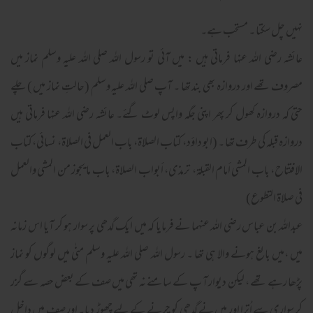
نہیں چل سکتا ۔ مستحب ہے۔
عائشہ رضی اللہ عنہا فرماتی ہیں : میں آئی تو رسول اللہ صلی اللہ علیہ وسلم نماز میں
مصروف تھے اور دروازہ بھی بند تھا ۔ آپ صلی اللہ علیہ وسلم (حالتِ نماز میں ) چلے
حتی کہ دروازہ کھول کر پھر اپنی جگہ واپس لوٹ گئے۔ عائشہ رضی اللہ عنہا فرماتی ہیں
دروازہ قبلہ کی طرف تھا ۔ (ابو داؤد، کتاب الصلاة، باب العمل فی الصلاة، نسائی،کتاب
الافتتاح، باب المشی أمام القبلة، ترمذی، أبواب الصلاة، باب ما یجوز من المشی والعمل
فی صلاة التطوع)
عبداللہ بن عباس رضی اللہ عنہما نے فرمایا کہ میں ایک گدھی پر سوار ہو کر آیا اس زمانہ
میں ،میں بالغ ہونے والا ہی تھا ۔ رسول اللہ صلی اللہ علیہ وسلم منٰی میں لوگوں کو نماز
پڑھا رہے تھے ، لیکن دیوار آ پ کے سامنے نہ تھی میں صف کے بعض حصہ سے گزر
کر سواری سے اُترا اور میں نے گدھی کو چرنے کے لیے چھوڑ دیا۔ اور صف میں داخل