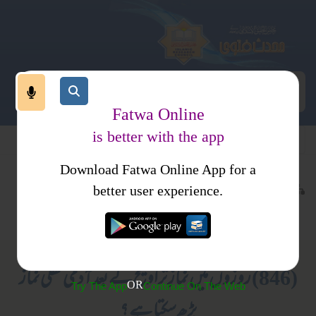
Fatwa Online
is better with the app
Download Fatwa Online App for a
عبادات
روزہ
کتب فتاوی
better user experience.
نماز تراویح
فتاویٰ حافظ ثناء اللہ مدنی جلد 1
(846) روزوں میں نمازِ تراویح کے بعد آدمی نفلی نماز
OR
Try The App
Continue On The Web
پڑھ سکتا ہے ؟