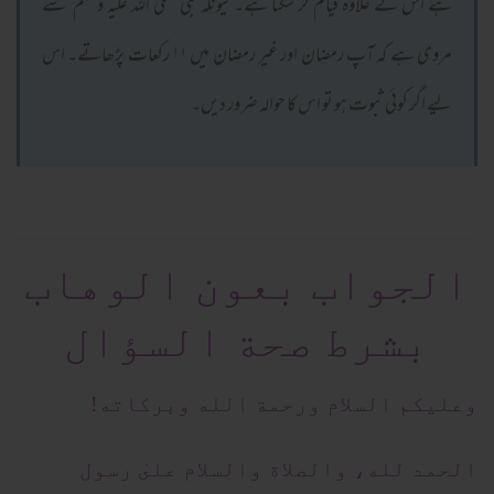
ہے اس کے علاوہ قیام کر سکتا ہے۔ کیونکہ نبی صلی اللہ علیہ وسلم سے
مروی ہے کہ آپ رمضان اور غیر رمضان میں ۱۱ رکعات پڑھاتے۔ اس
لیے اگر کوئی ثبوت ہو تو اس کا حوالہ ضرور دیں۔
الجواب بعون الوهاب
بشرط صحة السؤال
وعلیکم السلام ورحمة الله وبرکاته!
الحمد لله، والصلاة والسلام علىٰ رسول