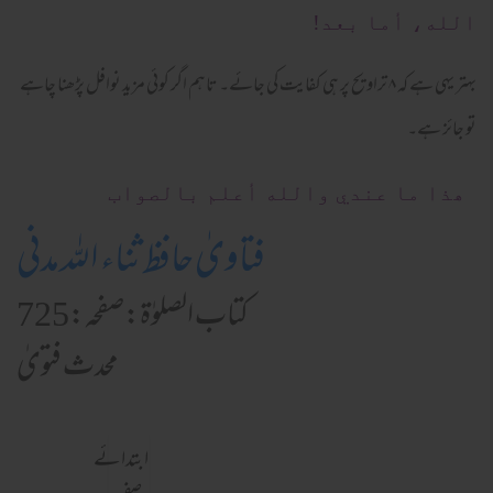
الله، أما بعد!
بہتر یہی ہے کہ ۸ تراویح پر ہی کفایت کی جائے۔ تاہم اگر کوئی مزید نوافل پڑھنا چاہے
تو جائز ہے۔
ھذا ما عندي والله أعلم بالصواب
فتاویٰ حافظ ثناء اللہ مدنی
کتاب الصلوٰۃ:صفحہ:725
محدث فتویٰ
ابتدائے