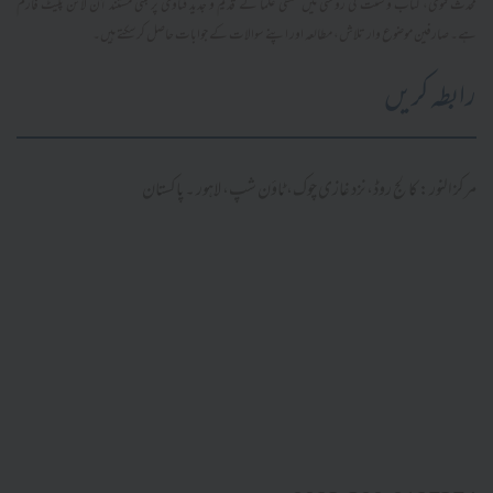
محدث فتویٰ، کتاب و سنت کی روشنی میں سلفی علما کے قدیم و جدید فتاویٰ پر مبنی مستند آن لائن پلیٹ فارم
ہے۔ صارفین موضوع وار تلاش، مطالعہ اور اپنے سوالات کے جوابات حاصل کر سکتے ہیں۔
رابطہ کریں
مرکز النور: کالج روڈ، نزد غازی چوک، ٹاؤن شپ، لاہور ۔ پاکستان