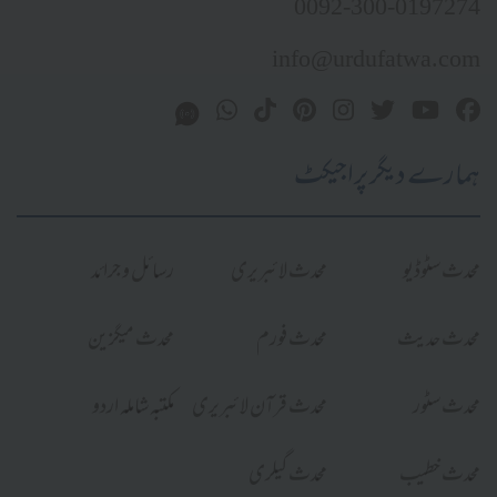
0092-300-0197274
info@urdufatwa.com
ہمارے دیگر پراجیکٹ
محدث سٹوڈیو
محدث لائبریری
رسائل و جرائد
محدث حدیث
محدث فورم
محدث میگزین
محدث سٹور
محدث قرآن لائبریری
مکتبہ شاملہ اردو
محدث خطیب
محدث گیلری