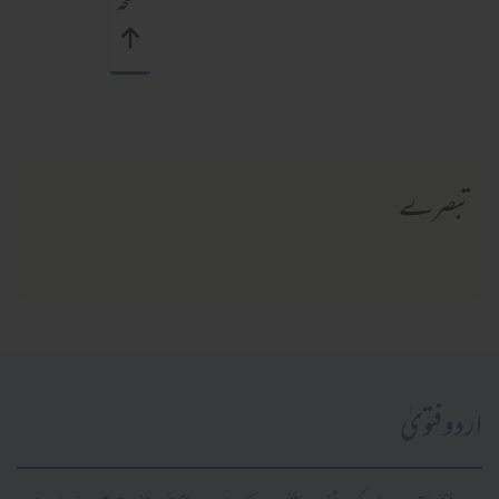
صفحہ
تبصرے
اردو فتویٰ