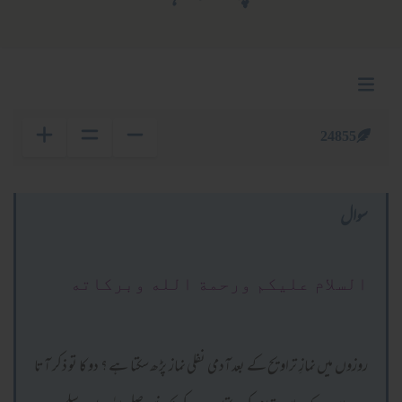
24855
سوال
السلام عليكم ورحمة الله وبركاته
روزوں میں نمازِ تراویح کے بعد آدمی نفلی نماز پڑھ سکتا ہے ؟ دو کا تو ذکر آتا