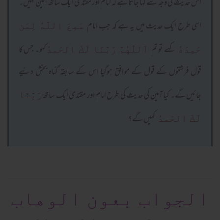
اس حدیث کی وجہ سے کہا جاتا ہے کہ امام اور مقتدی ایک ساتھ آمین کہیں۔
اسی طرح ایک حدیث میں یہ ہے کہ جب امام
سَمِعَ اللّٰهُ لِمَن
کہے تو تم
کہو۔ جس کا
حَمِدَهٗ
اَللّٰهُمَّ رَبَّنَا لَكَ الحَمدُ
قول فرشتوں کے قول کے موافق ہوگیا اس کے سابقہ گناہ بخش دئیے
جائیں گے۔ کیا آمین کی حدیث کی طرح امام اور مقتدی ایک ساتھ
رَبَّنَا
کہیں گے؟
لَكَ الحَمدُ
الجواب بعون الوهاب