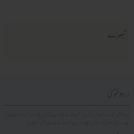
تبصرے
اردو فتویٰ
محدث فتویٰ، کتاب و سنت کی روشنی میں سلفی علما کے قدیم و جدید فتاویٰ پر مبنی مستند آن لائن پلیٹ فارم
ہے۔ صارفین موضوع وار تلاش، مطالعہ اور اپنے سوالات کے جوابات حاصل کر سکتے ہیں۔