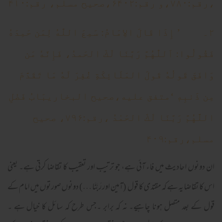
،رقم:۷۸۰،و رقم:۶۴۰۲،صحیح مسلم، رقم:۴۱۰
۲۔ ’ إِذَا قَالَ الاِمَامُ: سَمِعَ اللّٰهُ لِمَن حَمِدَهٗ
فَقُولُوا: اَللّٰهُمَّ رَبَّنَا لَكَ الحَمدُ، فَإِنَّهٗ مَن
وَافَقَ قَولُهٗ قَولَ المَلَائِکَةِ غُفِرَ لَهٗ مَا تَقَدَّمَ
مِن ذَنبِهٖ ‘متفق علیه،صحیح البخاریبَابُ فَضْلِ
اللَّهُمَّ رَبَّنَا لَكَ الحَمْدُ ،رقم:۷۹۶، صحیح
مسلم،رقم:۴۰۹
ان دونوں احادیث میں فاء آئی ہے، جو ترتیب اور تعقیب کا تقاضا کرتی ہے۔ یعنی
اس کا تقاضا یہ ہے کہ مقتدی کا قول (آمین اور رَبَّنَا …) دونوں صورتوں میں امام کے
قول کے بعد متصل ہونا چاہیے۔ نہ کہ برابر ۔جس طرح کہ سائل کا خیال ہے ۔