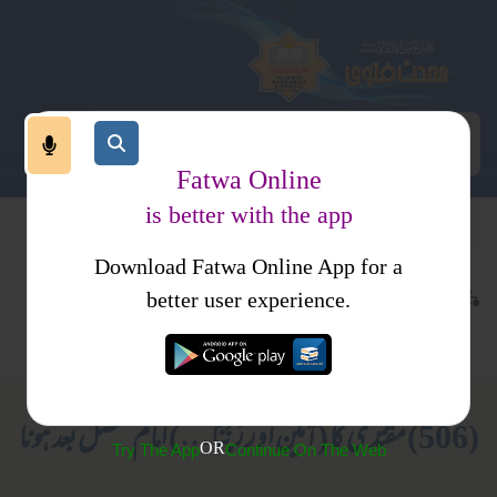
Fatwa Online
is better with the app
Download Fatwa Online App for a
عبادات
نماز
کتب فتاوی
better user experience.
متفرقات
فتاویٰ حافظ ثناء اللہ مدنی جلد 1
(506) مقتدی کا (آمین اور رَبَّنَا …) امام متصل بعد ہونا
OR
Try The App
Continue On The Web