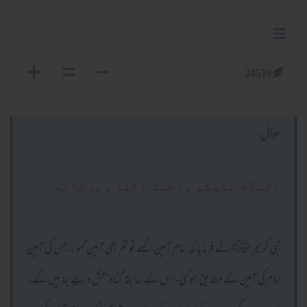
24516
سوال
السلام عليكم ورحمة الله وبركاته
نبی کریم ﷺنے فرمایا کہ امام آمین کہے تو تم بھی آمین کہو ۔ جس کی آمین
امام کی آمین کے مطابق ہوگئی، اس کے سابقہ گناہ بخش دئیے جائیں گے۔