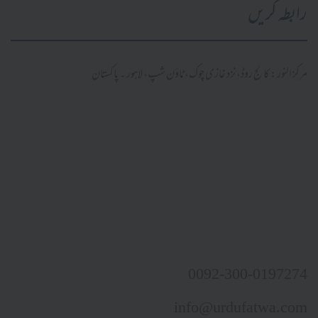
رابطہ کریں
مرکز النور: کالج روڈ، نزد غازی چوک، ٹاؤن شپ، لاہور ۔ پاکستان
0092-300-0197274
info@urdufatwa.com