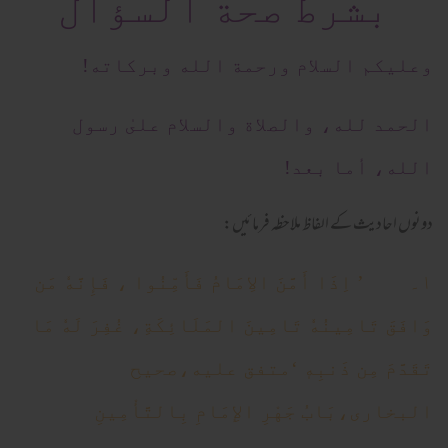
بشرط صحة السؤال
وعلیکم السلام ورحمة الله وبرکاته!
الحمد لله، والصلاة والسلام علىٰ رسول
الله، أما بعد!
دونوں احادیث کے الفاظ ملاحظہ فرمائیں:
۱۔ ’ اِذَا أَمَّنَ الاِمَامُ فَأَمِّنُوا ، فَإِنَّهٗ مَن
وَافَقَ تَامِینُهٗ تَامِینَ المَلَائِکَةِ، غُفِرَ لَهٗ مَا
تَقَدَّمَ مِن ذَنبِهٖ ‘متفق علیه،صحیح
البخاری،بَابُ جَهْرِ الإِمَامِ بِالتَّأْمِینِ