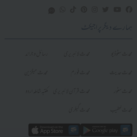
ہمارے دیگر پراجیکٹ
محدث سٹوڈیو
محدث لائبریری
رسائل و جرائد
محدث حدیث
محدث فورم
محدث میگزین
محدث سٹور
محدث قرآن لائبریری
مکتبہ شاملہ اردو
محدث خطیب
محدث گیلری