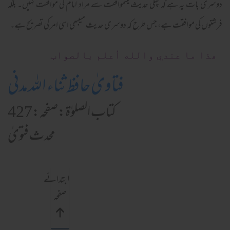
دوسری بات یہ ہے کہ پہلی حدیث میںموافقت سے مراد امام کی موافقت نہیں۔ بلکہ
فرشتوں کی موافقت ہے، جس طرح کہ دوسری حدیث میںبھی اسی امر کی تصریح ہے۔
ھذا ما عندي والله أعلم بالصواب
فتاویٰ حافظ ثناء اللہ مدنی
کتاب الصلوٰۃ:صفحہ:427
محدث فتویٰ
ابتدائے
صفحہ