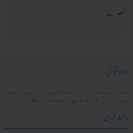
تبصرے
اردو فتویٰ
محدث فتویٰ، کتاب و سنت کی روشنی میں سلفی علما کے قدیم و جدید فتاویٰ پر مبنی مستند آن لائن پلیٹ فارم
ہے۔ صارفین موضوع وار تلاش، مطالعہ اور اپنے سوالات کے جوابات حاصل کر سکتے ہیں۔
رابطہ کریں