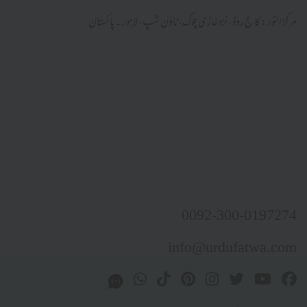
مرکز النور: کالج روڈ، نزد غازی چوک، ٹاؤن شپ، لاہور ۔ پاکستان
0092-300-0197274
info@urdufatwa.com