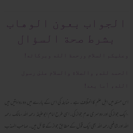
الجواب بعون الوهاب
بشرط صحة السؤال
وعلیکم السلام ورحمة الله وبرکاته!
الحمد لله، والصلاة والسلام علىٰ رسول
الله، أما بعد!
اس مسئلہ میں اہل علم کا اختلاف ہے ۔ حنابلہ کی اس کے بارے میں دو روایتیں ہیں
،ایک جواز کی اور دوسری عدمِ جواز کی۔اسی طرح امام ابوحنیفہ رحمہ اللہ ،مالک رحمہ
اللہ اور شافعی رحمہ اللہ بھی ایک قول کے مطابق جواز کے قائل ہیں۔ صاحب ِالمہذب