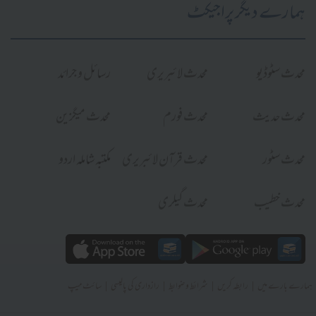
ہمارے دیگر پراجیکٹ
محدث سٹوڈیو
محدث لائبریری
رسائل و جرائد
محدث حدیث
محدث فورم
محدث میگزین
محدث سٹور
محدث قرآن لائبریری
مکتبہ شاملہ اردو
محدث خطیب
محدث گیلری
|
|
|
|
ہمارے بارے میں
رابطہ کریں
شرائط و ضوابط
رازداری کی پالیسی
سائٹ میپ