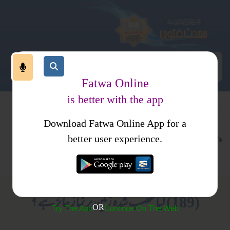
Fatwa Online
is better with the app
Download Fatwa Online App for a
عبادات
نماز
کتب فتاوی
better user experience.
مساجد
فتاویٰ حافظ ثناء اللہ مدنی جلد 1
(189) کیا غصب شدہ زمین پر نماز جائز ہے ؟
OR
Try The App
Continue On The Web