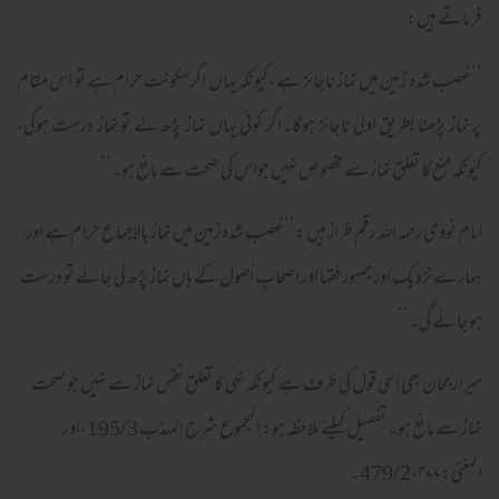
فرماتے ہیں:
’’غصب شدہ زمین میں نماز ناجائز ہے ،کیونکہ یہاں اگرسکونت حرام ہے تو اس مقام
پر نماز پڑھنا بطریق اولیٰ ناجائز ہوگا۔اگر کوئی یہاں نماز پڑھ لے تو نماز درست ہوگی،
کیونکہ منع کا تعلق نماز سے مخصوص نہیں جواس کی صحت سے مانع ہو۔‘‘
امام نووی رحمہ اللہ رقم طراز ہیں :’’غصب شدہ زمین میں نماز بالاجماع حرام ہے اور
ہمارے نزدیک اور جمہور فقہا اور اصحابِ اُصول کے ہاں نماز پڑھ لی جائے تو درست
ہوجائے گی۔‘‘
میرا رجحان بھی اِسی قول کی طرف ہے کیونکہ نہی کا تعلق نفس نماز سے نہیں جو صحت
ِنماز سے مانع ہو۔ تفصیل کیلئے ملاحظہ ہو: المجموع شرح المہذب 195/3،اور
المغنی:479/2،۴۷۷۔