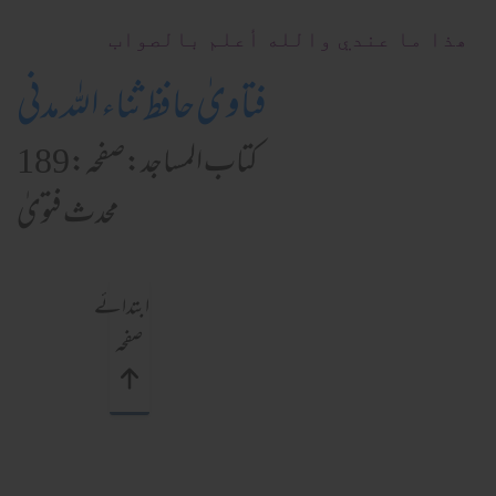
ھذا ما عندي والله أعلم بالصواب
فتاویٰ حافظ ثناء اللہ مدنی
کتاب المساجد:صفحہ:189
محدث فتویٰ
ابتدائے
صفحہ