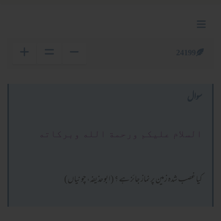
24199
سوال
السلام عليكم ورحمة الله وبركاته
کیا غصب شدہ زمین پر نماز جائز ہے ؟ (ابوحذیفہ، چو نیاں)