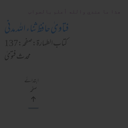
ھذا ما عندي والله أعلم بالصواب
فتاویٰ حافظ ثناء اللہ مدنی
كتاب الطہارۃ:صفحہ:137
محدث فتویٰ
ابتدائے
صفحہ