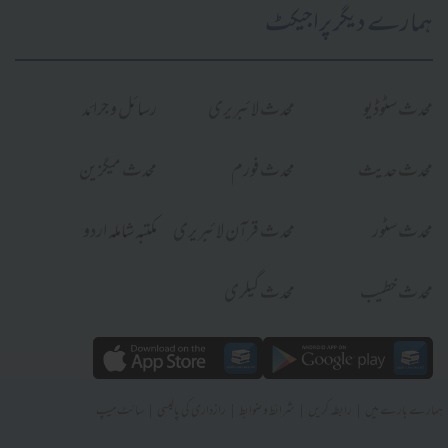
ہمارے دیگر پراجیکٹ
محدث سٹوڈیو
محدث لائبریری
رسائل و جرائد
محدث حدیث
محدث فورم
محدث میگزین
محدث سٹور
محدث قرآن لائبریری
مکتبہ شاملہ اردو
محدث خطیب
محدث گیلری
|
|
|
|
ہمارے بارے میں
رابطہ کریں
شرائط و ضوابط
رازداری کی پالیسی
سائٹ میپ