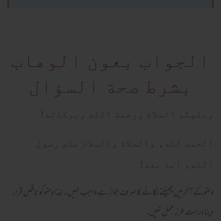
الجواب بعون الوهاب
بشرط صحة السؤال
وعلیکم السلام ورحمة الله وبرکاته!
الحمد لله، والصلاة والسلام علىٰ رسول
الله، أما بعد!
وضوکے آخر میں چھینٹے لگانے کا صرف جواز ہے واجب نہیں۔ لہٰذا وضوکو ناقص قرار
دینا درست طرزِ عمل نہیں۔