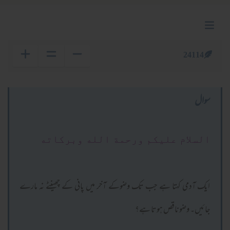
24114
سوال
السلام عليكم ورحمة الله وبركاته
ایک آدمی کہتا ہے جب تک وضوکے آخر میں پانی کے چھینٹے نہ مارے
جائیں۔ وضوناقص ہوتا ہے؟