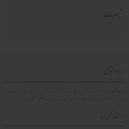
تبصرے
اردو فتویٰ
محدث فتویٰ، کتاب و سنت کی روشنی میں سلفی علما کے قدیم و جدید فتاویٰ پر مبنی مستند آن لائن پلیٹ فارم
ہے۔ صارفین موضوع وار تلاش، مطالعہ اور اپنے سوالات کے جوابات حاصل کر سکتے ہیں۔
رابطہ کریں