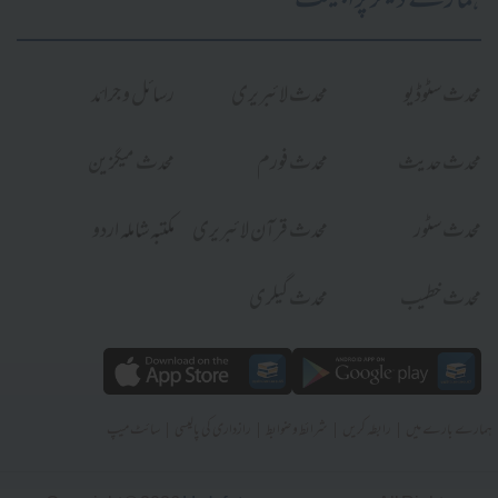
ہمارے دیگر پراجیکٹ
محدث سٹوڈیو
محدث لائبریری
رسائل و جرائد
محدث حدیث
محدث فورم
محدث میگزین
محدث سٹور
محدث قرآن لائبریری
مکتبہ شاملہ اردو
محدث خطیب
محدث گیلری
|
|
|
|
ہمارے بارے میں
رابطہ کریں
شرائط و ضوابط
رازداری کی پالیسی
سائٹ میپ