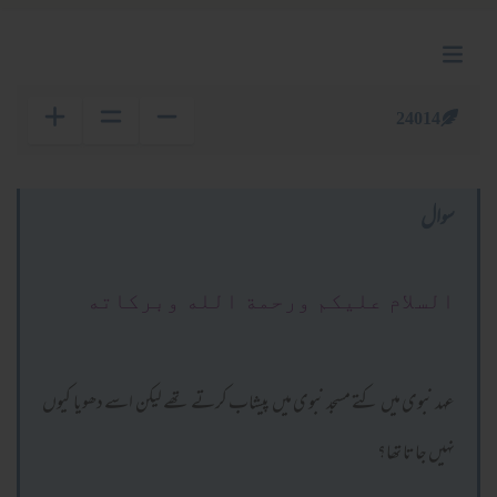
24014
سوال
السلام عليكم ورحمة الله وبركاته
عہد نبوی میں کتے مسجد نبوی میں پیشاب کرتے تھے لیکن اسے دھویا کیوں
نہیں جاتا تھا؟