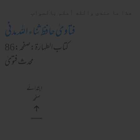
ھذا ما عندی والله أعلم بالصواب
فتاویٰ حافظ ثناء اللہ مدنی
كتاب الطہارۃ:صفحہ:86
محدث فتویٰ
ابتدائے
صفحہ