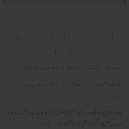
الجواب بعون الوهاب بشرط صحة
السؤال
وعلیکم السلام ورحمة الله وبرکاته!
الحمد لله، والصلاة والسلام علىٰ رسول
الله، أما بعد!
اس حدیث میں ابتدائی حالت یعنی اصل اباحت (جواز) کا بیان ہے ۔ اس کے بعد پھر
مسجدوں کی تکریم و تطہیر کا حکم ہوا۔ (فتح الباری :۱؍ ۲۷۹)