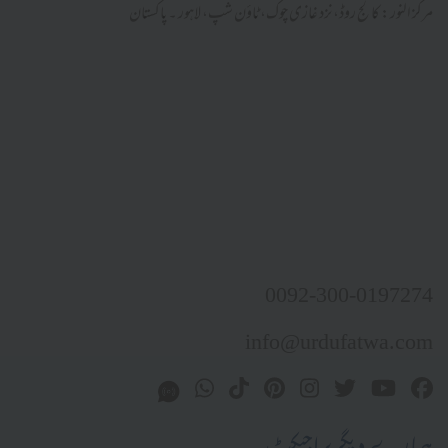
مرکز النور: کالج روڈ، نزد غازی چوک، ٹاؤن شپ، لاہور ۔ پاکستان
0092-300-0197274
info@urdufatwa.com