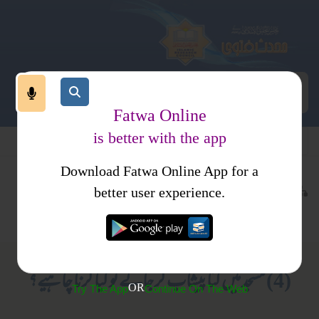
Fatwa Online
is better with the app
Download Fatwa Online App for a
عبادات
طہارت
کتب فتاوی
better user experience.
نجاست اور اقسام
فتاویٰ حافظ ثناء اللہ مدنی جلد 1
(4) مسجد میں کتا پیشاب کر جائے تو کیا کرنا چاہیے؟
OR
Try The App
Continue On The Web