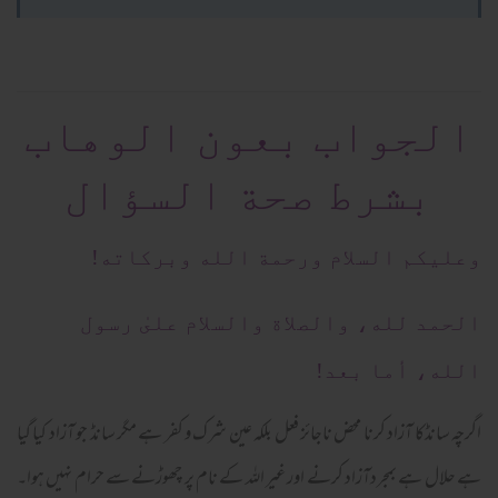
الجواب بعون الوهاب
بشرط صحة السؤال
وعلیکم السلام ورحمة الله وبرکاته!
الحمد لله، والصلاة والسلام علىٰ رسول
الله، أما بعد!
اگرچہ سانڈکا آزاد کرنا محض ناجائز فعل بلکہ عین شرک و کفر ہے مگر سانڈ جو آزاد کیا گیا
ہے حلال ہے بمجردآزاد کرنے اور غیر اللہ کے نام پر چھوڑنے سے حرام نہیں ہوا۔