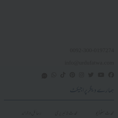
0092-300-0197274
info@urdufatwa.com
ہمارے دیگر پراجیکٹ
محدث سٹوڈیو
محدث لائبریری
رسائل و جرائد