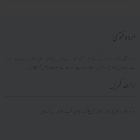
اردو فتویٰ
محدث فتویٰ، کتاب و سنت کی روشنی میں سلفی علما کے قدیم و جدید فتاویٰ پر مبنی مستند آن لائن پلیٹ فارم
ہے۔ صارفین موضوع وار تلاش، مطالعہ اور اپنے سوالات کے جوابات حاصل کر سکتے ہیں۔
رابطہ کریں
مرکز النور: کالج روڈ، نزد غازی چوک، ٹاؤن شپ، لاہور ۔ پاکستان