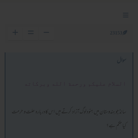
23153
سوال
السلام عليكم ورحمة الله وبركاته
سانڈ جو ہندوستان میں ہنودلوگ آزاد کرتے ہیں اس کادربارہ حلت و حرمت
کیا حکم ہے؟