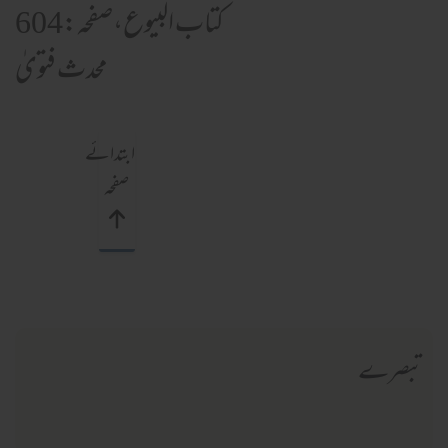
کتاب البیوع،صفحہ:604
محدث فتویٰ
ابتدائے
صفحہ
تبصرے