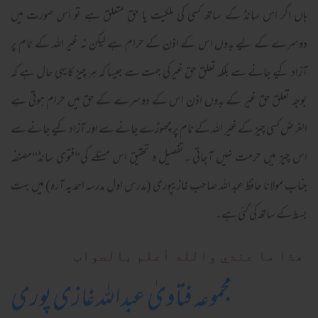
ہاں اگر اس سانڈ کے ساتھ کسی کی ملکیت یا حق متعلق ہے تو اس صورت میں
دوسرے کے لیے بدوں اس کے اذن کے حرام ہے لیکن نہ غیر اللہ کے نام پر
آزاد کیے جانے سے بلکہ تعلق حق غیرکی جہت سے جیسا کہ ہر چیز کایہی حال ہے کہ
بوجہ تعلق حق غیر کے بدوں اذن اس کے دوسرے کے حق میں حرام ہوتی ہے
الغرض کسی چیز کے غیر اللہ کے نام پر چھوڑے جانے سے اور آزاد کیے جانے سے
اس چیز میں حرمت نہیں آجاتی ۔تفصیل و تحقیق اس مسئلے کی"فتوی سانڈ"مصنفہ
جناب مولانا حافظ عبد اللہ صاحب غازیپوری (مدرس اول مدرسہ احمدیہ آرہ) میں بہت
بسط کے ساتھ کی گئی ہے۔
ھذا ما عندي والله أعلم بالصواب
مجموعہ فتاویٰ عبداللہ غازی پوری