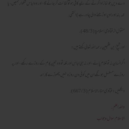
دے ديں جو نماز ادا كرنے كے ليے كافى ہو تو كفائت كر جائے گا، اور وہ لباس شلوار قميص، يا
تہہ بند اور اوپر اوڑھنے والى چادر ہے ) انتھى.
منقول از فتاوى اسلاميۃ ( 3 / 48 ).
اور شيخ ابن عثيمين رحمہ اللہ تعالى كہتے ہيں:
اگرانسان نہ تو غلام پائے،اور نہ ہى لباس اور غلہ تو وہ تين يوم كے روزے ركھے، اور يہ
روزے مسلسل ہونگےان ميں كوئى دن روزہ نہيں چھوڑے گا. اھـ
ديكھيں: فتاوى منار الاسلام ( 3 / 667 ).
واللہ اعلم .
الاسلام سوال وجواب