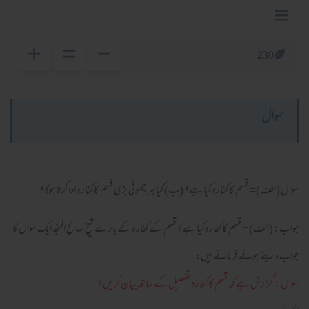
230
سوال
سوال (الف)= قسم کا کفارہ کیا ہے؟ (ب) کیا ہر چھوٹی بڑی قسم کا کفارہ ادا کرنا ہوگا؟
جواب: (الف)= قسم کا کفارہ کیا ہے؟ قسم کے کفارہ کے بارے شیخ صالح المنجد ایک سوال کا
جواب دیتے ہوئے فرماتے ہیں:
سوال : گزارش ہے كہ قسم كا كفارہ تفصيل كے ساتھ بيان كريں ؟