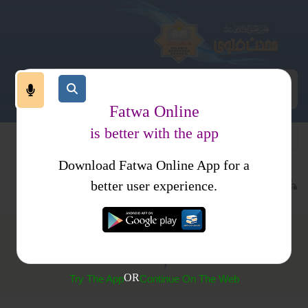
Fatwa Online
is better with the app
Download Fatwa Online App for a
معاملات
متفرقات
better user experience.
قسم کا کفارہ
OR
Try The App
Continue On The Web