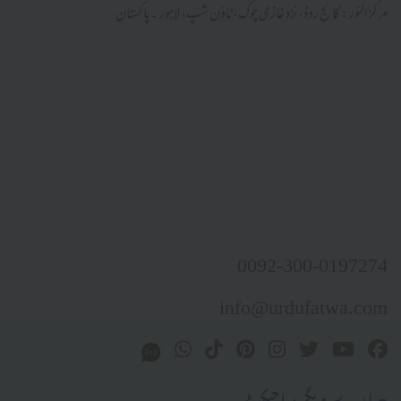
مرکز النور: کالج روڈ، نزد غازی چوک، ٹاؤن شپ، لاہور ۔ پاکستان
0092-300-0197274
info@urdufatwa.com