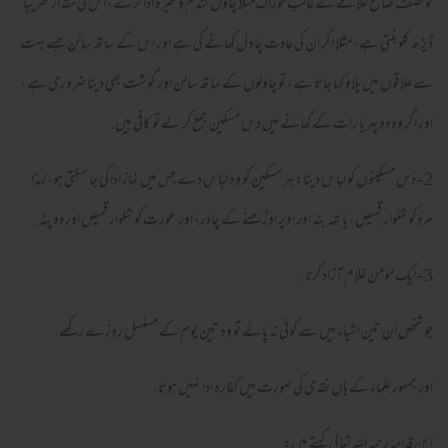
كو نصف صاع علاقے كے غالب خوراك مثلا چاول گندم وغيرہ ادا كرے، اس كى مقدار تقريبا
ڈيڑھ كلو بنتى ہے، مثلا اگر ان كى عادت چاول كھانے كى ہے اور اس كے ساتھ سالن جسے بہت
سے علاقوں ميں پلاؤ كہا جاتا ہے، تو چاولوں كے ساتھ سالن اور گوشت بھى دينا ضرورى ہے،
اور اگر وہ دوپہر يا رات كے كھانے ميں دس مسكين جمع كر لے تو كافى ہيں.
2 - دس مسكينوں كو لباس دينا: ہر مسكين كو وہ لباس دے جس ميں نماز ادا كى جا سكتى ہو، لہذا
مرد كو شلوار قميص، يا تہہ بند اور اوپر اوڑھنے كے چادر، اور عورت كو شلوار قميص اور دوپٹہ.
3 - ايك مومن غلام آزاد كرنا.
جو شخص ان تين اشياء ميں سے كوئى نہ پائے تو وہ تين يوم كے مسلسل روزے ركھے.
اور جمہور علماء كے ہاں نقدى كى صورت ميں كفارہ ادا نہيں ہوتا.
ابن قدامہ رحمہ اللہ تعالى كہتے ہيں: