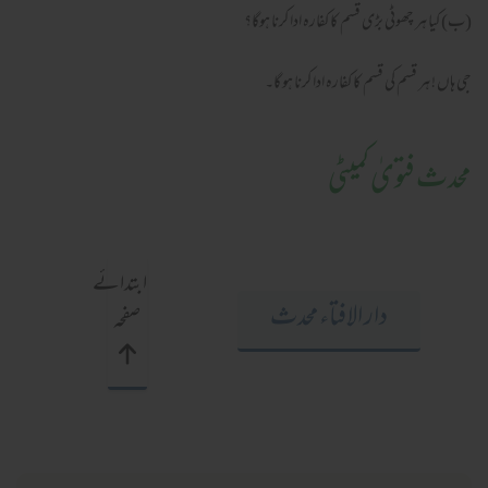
(ب) کیا ہر چھوٹی بڑی قسم کا کفارہ ادا کرنا ہوگا؟
جی ہاں ! ہر قسم کی قسم کا کفارہ ادا کرنا ہو گا۔
محدث فتویٰ کمیٹی
ابتدائے
دار الافتاء محدث
صفحہ