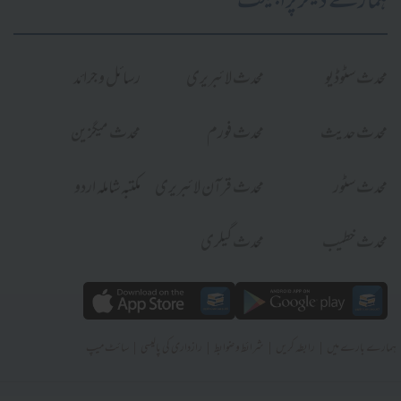
ہمارے دیگر پراجیکٹ
محدث سٹوڈیو
محدث لائبریری
رسائل و جرائد
محدث حدیث
محدث فورم
محدث میگزین
محدث سٹور
محدث قرآن لائبریری
مکتبہ شاملہ اردو
محدث خطیب
محدث گیلری
|
|
|
|
ہمارے بارے میں
رابطہ کریں
شرائط و ضوابط
رازداری کی پالیسی
سائٹ میپ