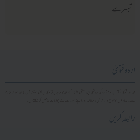
تبصرے
اردو فتویٰ
محدث فتویٰ، کتاب و سنت کی روشنی میں سلفی علما کے قدیم و جدید فتاویٰ پر مبنی مستند آن لائن پلیٹ فارم
ہے۔ صارفین موضوع وار تلاش، مطالعہ اور اپنے سوالات کے جوابات حاصل کر سکتے ہیں۔
رابطہ کریں