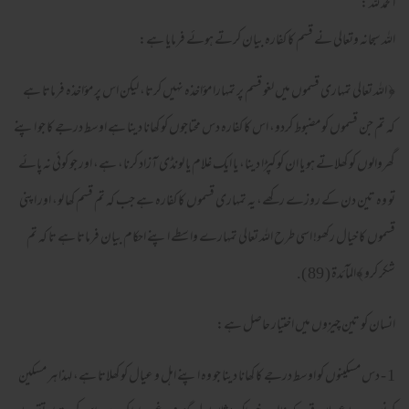
الحمد للہ :
اللہ سبحانہ وتعالى نے قسم كا كفارہ بيان كرتے ہوئے فرمايا ہے:
﴿ اللہ تعالى تمہارى قسموں ميں لغو قسم پر تمہارا مؤاخذہ نہيں كرتا، ليكن اس پر مؤاخذہ فرماتا ہے
كہ تم جن قسموں كو مضبوط كردو، اس كا كفارہ دس محتاجوں كو كھانا دينا ہے اوسط درجے كا جو اپنے
گھروالوں كو كھلاتے ہو يا ان كو كپڑا دينا، يا ايك غلام يا لونڈى آزاد كرنا، ہے، اور جو كوئى نہ پائے
تو وہ تين دن كے روزے ركھے، يہ تمہارى قسموں كا كفارہ ہے جب كہ تم قسم كھا لو، اور اپنى
قسموں كا خيال ركھو! اسى طرح اللہ تعالى تمہارے واسطے اپنے احكام بيان فرماتا ہے تا كہ تم
شكر كرو ﴾المآئدۃ ( 89 ).
انسان كو تين چيزوں ميں اختيار حاصل ہے:
1 - دس مسكينوں كو اوسط درجے كا كھانا دينا جو وہ اپنے اہل و عيال كو كھلاتا ہے، لہذا ہر مسكين