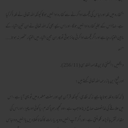
" كفارہ ميں غلہ اور لباس كى قيمت ادا كرنے سے كفارہ ادا نہيں ہو گا كيونكہ اللہ تعالى نے غلہ ذكر كيا
ہے، لہذا اس كے بغير كفارہ ادا نہيں ہو گا، اور اس ليے بھى كہ اللہ تعالى نے ان تين اشياء كے
مابين اختيار ديا ہے اور اگر قيمت ادا كرنى جائز ہوتى تو پھر ان تين اشياء ميں اختيار منحصر نہ ہوتا....
" اھـ
ديكھيں: المغنى لابن قدامہ المقدسى ( 11 / 256 ).
اور شيخ ابن باز رحمہ اللہ تعالى كہتے ہيں:
( كہ كفارہ غلہ ہونا چاہيے نہ كہ نقدى، كيونكہ قرآن مجيد اور سنت مطہرہ ميں تو يہى آيا ہے، اس
ميں علاقے كى غذانصف صاع دينا واجب ہے، وہ كھجور ہو يا گندم، يا كوئى اور چيز ، اور اس كى
مقدار تقريبا ڈيڑھ كلو بنتى ہے، اور اگر آپ انہيں دوپہر يا رات كا كھانا كھلا ديں يا انہيں وہ لباس