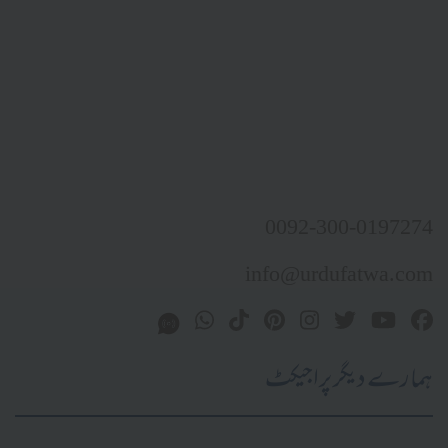
0092-300-0197274
info@urdufatwa.com
ہمارے دیگر پراجیکٹ