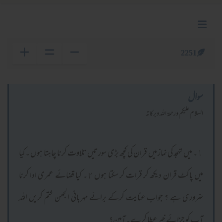
2251
سوال
السلام عليكم ورحمة الله وبركاته
١۔ میں تہجد کی نماز میں قران کی کچھ بڑی سورتیں تلاوت کرنا چاہتا ہوں ۔کیا
میں پاکٹ قران دیکھ کر قرات کر سکتا ہوں ٢۔ کیا قضائے عمری ادا کرنا
ضروری ہے ؟ جواب عنایت کرکے برائے مہربانی الجھن ختم کریں اللہ
آپ کو جزائے خیر عطا کرے۔ آمین؟