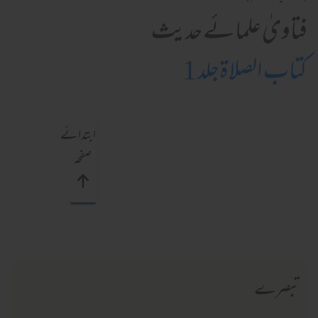
فتاویٰ علمائے حدیث
کتاب الصلاۃجلد 1
ابتدائے
صفحہ
تبصرے