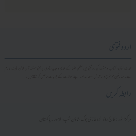
اردو فتویٰ
محدث فتویٰ، کتاب و سنت کی روشنی میں سلفی علما کے قدیم و جدید فتاویٰ پر مبنی مستند آن لائن پلیٹ فارم
ہے۔ صارفین موضوع وار تلاش، مطالعہ اور اپنے سوالات کے جوابات حاصل کر سکتے ہیں۔
رابطہ کریں
مرکز النور: کالج روڈ، نزد غازی چوک، ٹاؤن شپ، لاہور ۔ پاکستان