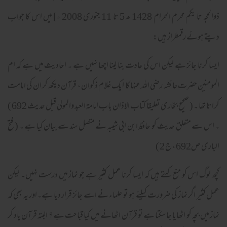
ذوالحجہ تا یکم محرم الحرام 1428 ھ 5 تا 11 جنوری 2008 ء] میں اس کا جواب
دیتے ہوئے رقمطراز ہیں:
ایسا کرنا جائز ہے لیکن اس کی عادت بنا لینا اچھا نہیں ہے ۔ احادیث میں ہے کہ ام
المومنین حضرت عائشہ رضی اللہ عنہا کا ایک غلام ذکوان ، قرآن دیکھ کر ان کی امامت
کراتا تھا ۔ ( صحیح بخاری تعلیقا کتاب الاذان باب امامۃ العبد والمولی قبل حدیث 692 )
۔ اس سے متعلق حدیث کو حافظ ابن ابی شیبہ نے متصل سند سے بیان کیا ہے ۔ ( فتح
الباری ص692 ، ج 2 )
کچھ لوگ اس کو منع کہتے ہیں کہ ایسا کرنا عمل کثیر ہے جو نماز میں درست نہیں۔ لیکن
عمل کثیر اگر نماز کی ضرورت کیلئے ہو تو علماء نے اسے جائز قرار دیا ہے۔اور یہ بھی کہ
نماز میں بچہ کو اٹھایا جا سکتا ہے تو قرآن اٹھانے میں کیا قباحت ہے ؟ البتہ قرآن یاد کر