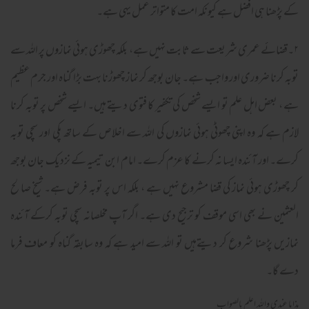
کے پڑھنا ہی افضل ہے کیونکہ امت کا متواتر عمل یہی ہے۔
۲۔قضائے عمری شریعت سے ثابت نہیں ہے، بلکہ چھوڑی ہوئی نمازوں پر اللہ سے
توبہ کرنا ضروری اور واجب ہے۔ جان بوجھ کر نماز چھوڑنا بہت بڑا گناہ اور جرم عظیم
ہے ، بعض اہل علم تو ایسے شخص کی تکفیر کا فتوی دیتے ہیں۔ ایسے شخص پر توبہ کرنا
لازم ہے کہ وہ اپنی چھوٹی ہوئی نمازوں کی اللہ سے اخلاص کے ساتھ پکی اور سچی توبہ
کرے۔ اور آئندہ ایسا نہ کرنے کا عزم کرے۔ امام ابن تیمیہ کے نزدیک جان بوجھ
کر چھوڑی ہوئی نماز کی قضا مشروع نہیں ہے ، بلکہ اس پر توبہ فرض ہے۔ شیخ صالح
العثمین نے بھی اسی موقف کو ترجیح دی ہے۔ اگر آپ مخلصانہ سچی توبہ کرکے آئندہ
نمازیں پڑھنا شروع کر دیتےہیں تو اللہ سے امید ہے کہ وہ سابقہ گناہ کو معاف فرما
دے گا۔
هذا ما عندي والله اعلم بالصواب