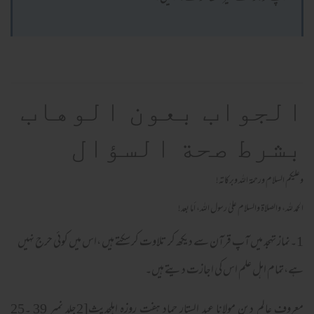
الجواب بعون الوهاب
بشرط صحة السؤال
وعلیکم السلام ورحمة اللہ وبرکاته!
الحمد لله، والصلاة والسلام علىٰ رسول الله، أما بعد!
1۔نماز تہجد میں آپ قرآن سے دیکھ کر تلاوت کر سکتے ہیں ،اس میں کوئی حرج نہیں
ہے،تمام اہل علم اس کی اجازت دیتے ہیں۔
معروف عالم دین مولانا عبد الستار حماد ہفت روزہ اہلحدیث[2جلد نمبر 39 ۔25