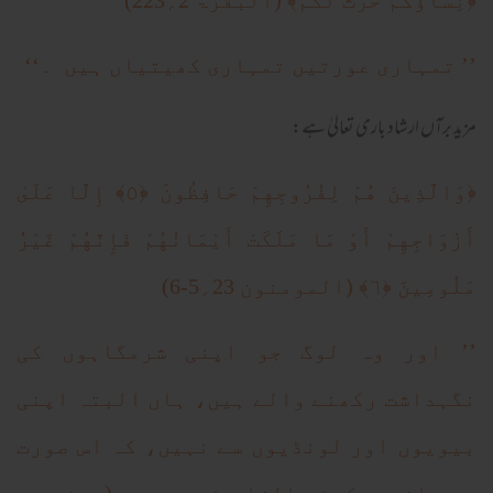
﴿نِسَاؤُكُمْ حَرْثٌ لَّكُمْ﴾ (البقرۃ 2؍223)
’’ تمہاری عورتیں تمہاری کھیتیاں ہیں ۔‘‘
مزید برآں ارشاد باری تعالیٰ ہے:
﴿وَالَّذِينَ هُمْ لِفُرُوجِهِمْ حَافِظُونَ ﴿٥﴾ إِلَّا عَلَىٰ
أَزْوَاجِهِمْ أَوْ مَا مَلَكَتْ أَيْمَانُهُمْ فَإِنَّهُمْ غَيْرُ
مَلُومِينَ ﴿٦﴾ (المومنون 23؍5-6)
’’ اور وہ لوگ جو اپنی شرمگاہوں کی
نگہداشت رکھنے والے ہیں، ہاں البتہ اپنی
بیویوں اور لونڈیوں سے نہیں، کہ اس صورت