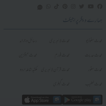
ہمارے دیگر پراجیکٹ
محدث سٹوڈیو
محدث لائبریری
رسائل و جرائد
محدث حدیث
محدث فورم
محدث میگزین
محدث سٹور
محدث قرآن لائبریری
مکتبہ شاملہ اردو
محدث خطیب
محدث گیلری