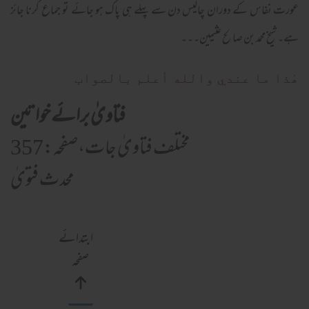
عورت نفاس کے دوران چالیس دن سے پہلے ہی پاک ہو جائے تو جماع کرنا جائز
ہے۔
شیخ محمد بن صالح عثیمین۔۔۔
ھٰذا ما عندي والله أعلم بالصواب
فتاویٰ برائے خواتین
مختلف فتاویٰ جات،صفحہ:357
محدث فتویٰ
ابتدائے
صفحہ