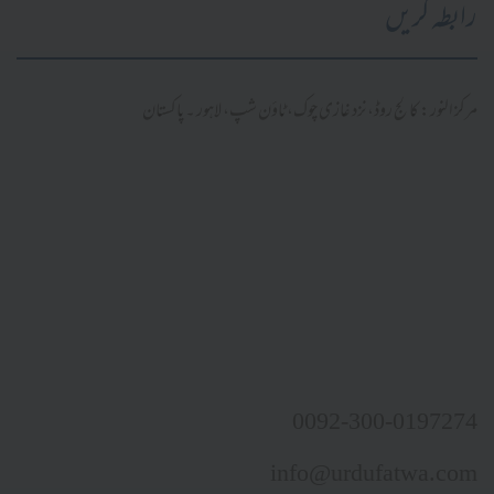
رابطہ کریں
مرکز النور: کالج روڈ، نزد غازی چوک، ٹاؤن شپ، لاہور ۔ پاکستان
0092-300-0197274
info@urdufatwa.com