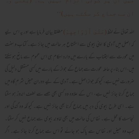
میں ان پر کوئی الزام نہیں ہے۔ (یعنی وہ
ان سے جماع کر سکتے ہیں)‘‘
اللہ تعالیٰ نے لفظ
مطلقا بیان فرمایا ہے اور یہ اس لیے
(عَلَىٰ أَزْوَاجِهِمْ)
کہ اصل میں آدمی کا اپنی بیوی سے استمتاع ہر حالت میں جائز ہے۔ کتاب و سنت
میں عورت سے اجتناب کے بارے میں وارد احکام ہی اس عموم سے مانع ہو سکتے
ہیں، اس بناء پر حاملہ عورت سے جماع کے جواز کے بارے میں کسی مستقل دلیل کی
ضرورت نہیں ہے، کیونکہ جواز اصل ہے۔ آدمی کے لیے دوران حیض شرم گاہ میں
جماع کرنا جائز نہیں ہے، اس کے علاوہ وہ کسی بھی حصے سے لطف اندوز ہو سکتا
ہے۔ اسی طرح بیوی کی دبر میں جماع کرنا بھی جائز نہیں ہے۔ کیونکہ وہ گندگی اور
نجاست کا محل ہے۔ نفاس کی حالت میں بھی خاوند بیوی سے جماع نہیں کر سکتا۔
جب وہ حیض اور نفاس سے پاک ہو جائے تو اس سے جماع کرنا جائز ہے۔ اگر