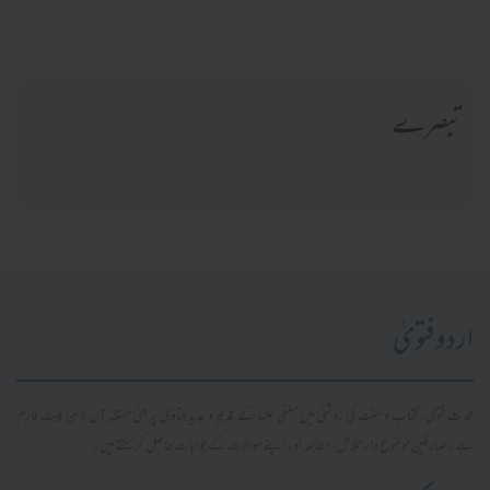
تبصرے
اردو فتویٰ
محدث فتویٰ، کتاب و سنت کی روشنی میں سلفی علما کے قدیم و جدید فتاویٰ پر مبنی مستند آن لائن پلیٹ فارم
ہے۔ صارفین موضوع وار تلاش، مطالعہ اور اپنے سوالات کے جوابات حاصل کر سکتے ہیں۔