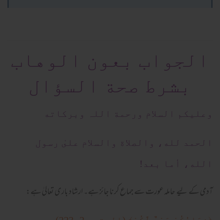
الجواب بعون الوهاب
بشرط صحة السؤال
وعلیکم السلام ورحمة اللہ وبرکاته
الحمد لله، والصلاة والسلام علىٰ رسول
الله، أما بعد!
آدمی کے لیے حاملہ عورت سے جماع کرنا جائز ہے۔ ارشاد باری تعالیٰ ہے: