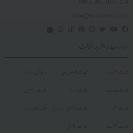
0092-300-0197274
info@urdufatwa.com
ہمارے دیگر پراجیکٹ
محدث سٹوڈیو
محدث لائبریری
رسائل و جرائد
محدث حدیث
محدث فورم
محدث میگزین
محدث سٹور
محدث قرآن لائبریری
مکتبہ شاملہ اردو
محدث خطیب
محدث گیلری