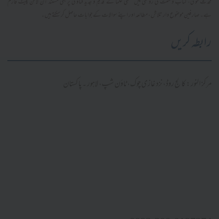
محدث فتویٰ، کتاب و سنت کی روشنی میں سلفی علما کے قدیم و جدید فتاویٰ پر مبنی مستند آن لائن پلیٹ فارم
ہے۔ صارفین موضوع وار تلاش، مطالعہ اور اپنے سوالات کے جوابات حاصل کر سکتے ہیں۔
رابطہ کریں
مرکز النور: کالج روڈ، نزد غازی چوک، ٹاؤن شپ، لاہور ۔ پاکستان