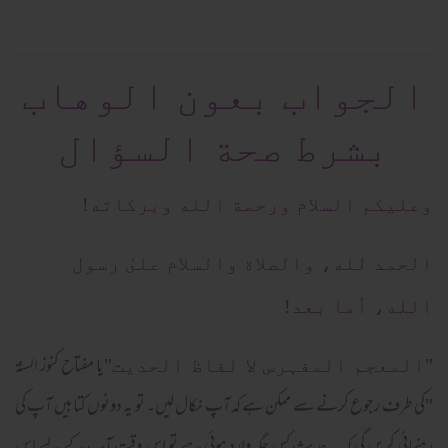
الجواب بعون الوهاب
بشرط صحة السؤال
وعلیکم السلام ورحمة الله وبرکاته!
الحمد لله، والصلاة والسلام علىٰ رسول
الله، أما بعد!
یا مفتاح کنوز السنۃ
"المعجم المفہرس لا لفاظ الحدیث"
"کی طرف رجوع کرنے سے ممکن ہے کہ آپ نکال لیں۔ تو یہ دونوں کتابیں آپ کی