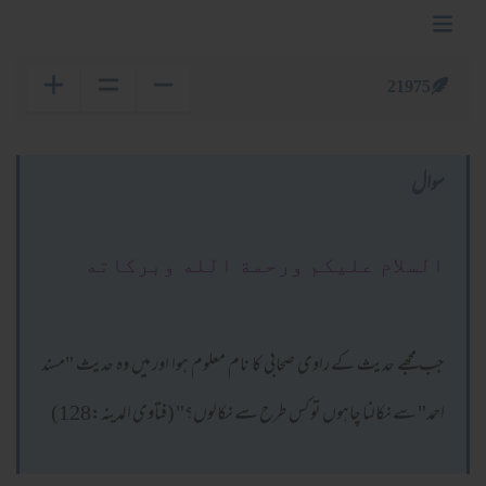
21975
سوال
السلام عليكم ورحمة الله وبركاته
جب مجھے حدیث کے راوی صحابی کا نام معلوم ہوا اور میں وہ حدیث "مسند
احمد" سے نکالنا چاہوں تو کس طرح سے نکالوں؟" (فتاوی المدینہ:128)