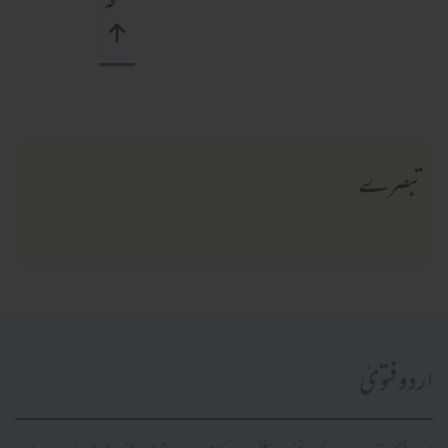
صفحہ
تبصرے
اردو فتویٰ