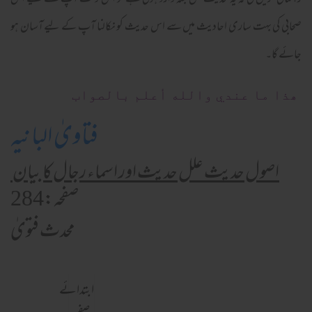
رہنمائی کریں گی کہ یہ حدیث کس جگہ وارد ہوئی ہے تو اس وقت آپ کے لیے اس
صحابی کی بہت ساری احادیث میں سے اس حدیث کو نکالنا آپ کے لیے آسان ہو
جائے گا۔
ھذا ما عندي والله أعلم بالصواب
فتاویٰ البانیہ
اصول حدیث علل حدیث اور اسماء رجال کا بیان
صفحہ:284
محدث فتویٰ
ابتدائے