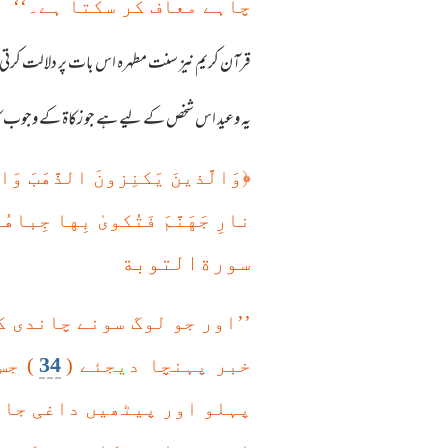
چاہے معاف کر سکتا ہے۔‘‘
قرآن کریم نیز سنت مطہرہ اس بات پر دلالت کرتی ہ
یہ وعید اس شخص کے لیے ہے جو زکاۃ کے وجوب کا منکر
﴿
وَالَّذينَ يَكنِزونَ الذَّهَبَ وَا
نارِ جَهَنَّمَ فَتُكوىٰ بِها جِبا
سورةالتوبة
’’اور جو لوگ سونے چاندی 
34
خبر پہنچا دیجئے (
) جس
پہلو اور پیٹھیں داغی جائی