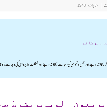
مشاہدات : 1948
ه وبركاته
ہو کر زکاۃ نہ دینے اور بخل و کنجوسی کی وجہ سے زکاۃ نہ دینے اور غفلت ولاپرواہی کی وجہ سے ز
ب بعون الوهاب بشرط صح