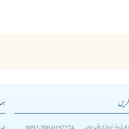
کریں
ہما
0092-300-0197274
محد
: کالج روڈ، نزد غازی چوک، ٹاؤن