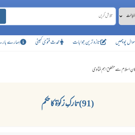
وال پوچھیں
تازہ ترین جوابات
محدث فتویٰ کمیٹی
ہمارے بارے
انِ اسلام سے متعلق اہم فتاوی
(91) تارکِ زکوٰۃ کا حکم