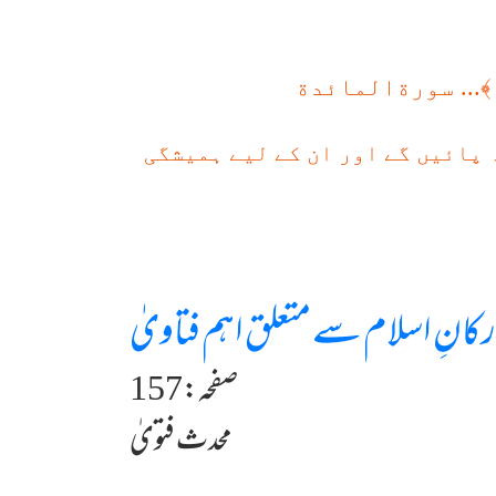
﴾... سورةالمائدة
ہ پائیں گے اور ان کے لیے ہمیشگی
رکانِ اسلام سے متعلق اہم فتاویٰ
صفحہ:157
محدث فتویٰ