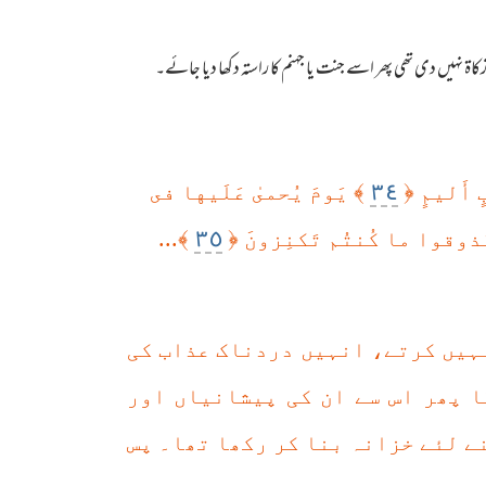
نہیں دی تھی پھر اسے جنت یا جہنم کا راستہ دکھا دیا جائے۔
٣٤
﴾
﴿
بٍ أَليمٍ
يَومَ يُحمىٰ عَلَيها فى
٣٥
﴾...
﴿
م فَذوقوا ما كُنتُم تَكنِزونَ
نہیں کرتے، انہیں دردناک عذاب کی
ا پھر اس سے ان کی پیشانیاں اور
نے لئے خزانہ بنا کر رکھا تھا۔ پس