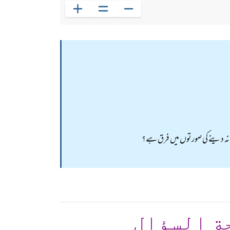
کاۃ نہ دینے کی صورتوں میں فرق ہے؟
ة السؤال