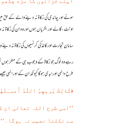
اپنے خزانوں کا مزه چکھو۔
سونے اور چاندی کی زکاۃ نہ دینے والے کے حق میں 
اونٹ ،گائے اور بکریاں ہوں اور وہ ان کی زکاۃ ن
سامان تجارت اور کاغذ کی کرنسیوں کی زکاۃ نہ دینے
رہے وہ لوگ جو زکاۃ کے وجوب ہی کے منکر ہوں تو و
طرح دائمی اور ابدی ہوگا کیونکہ ان کے اور انہی جیس
﴿
كَذ‌ٰلِكَ يُريهِمُ اللَّهُ أَعمـٰلَ
’’اسی طرح اللہ تعالیٰ ان 
سے نکلنا نصیب نہ ہوگا۔‘‘