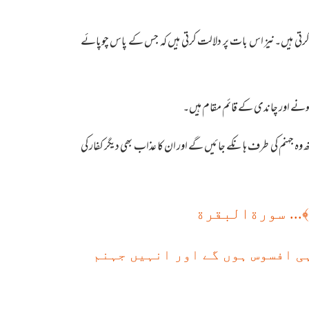
لت کرتی ہیں۔نیز اس بات پر دلالت کرتی ہیں کہ جس کے پاس چوپائے
 سونے اور چاندی کے قائم مقام ہیں۔
ہ جہنم کی طرف ہانکے جائیں گے اور ان کا عذاب بھی دیگر کفار کی
﴾... سورةالبقرة
ہی افسوس ہوں گے اور انہیں جہنم