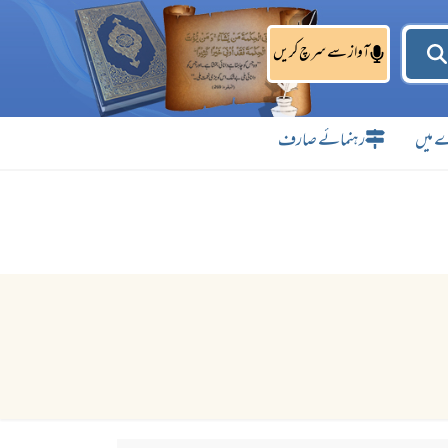
آواز سے سرچ کریں
 میں
رہنمائے صارف