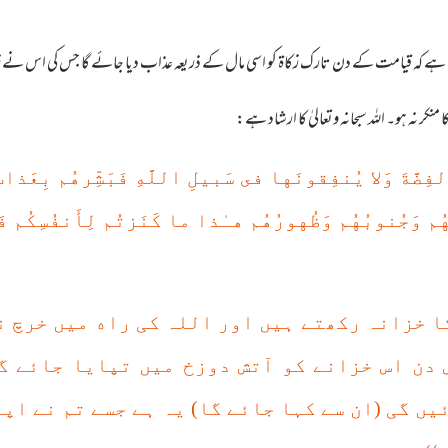
ے کہ قیامت کے دن تارک زکاۃ کو اسی مال کے ذریعہ عذاب دیا جائے گا جس کی اس نے زکاۃ 
 نہ ہو۔ اللہ سبحانہ وتعالیٰ کا ارشاد ہے:
لفِضَّةَ وَلا يُنفِقونَها فى سَبيلِ اللَّهِ فَبَشِّرهُم بِعَذا
هُهُم وَجُنوبُهُم وَظُهورُهُم هـٰذا ما كَنَزتُم لِأَنفُسِكُ
کا خزانہ رکھتے ہیں اور اللہ کی راه میں خرچ 
 دن اس خزانے کو آتش دوزخ میں تپایا جائے گ
ں گی (ان سے کہا جائے گا) یہ ہے جسے تم نے اپ