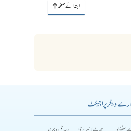
ابتدائے صفحہ
رے دیگر پراجیکٹ
ث سٹوڈیو
محدث لائبریری
رسائل و جرائد