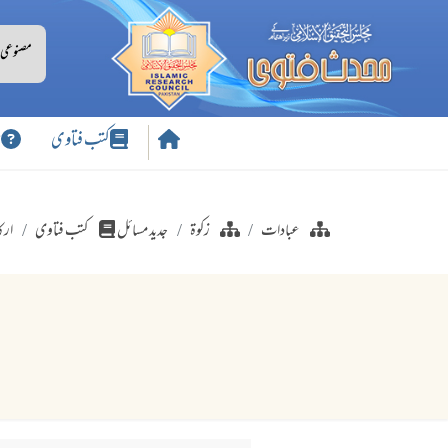
کتب فتاوی
س
عبادات
زکوۃ
جدید مسائل
کتب فتاوی
ارک