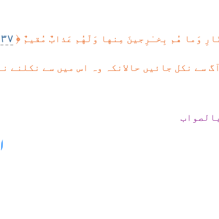
٣٧
﴿
ارِ وَما هُم بِخـٰرِجينَ مِنها وَلَهُم عَذابٌ مُقيمٌ
آگ سے نکل جائیں حالانکہ وہ اس میں سے نکلنے ن
بالصواب
ا