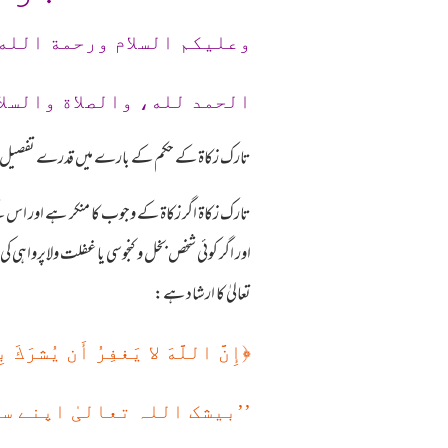
وعلیکم السلام ورحمة الله
الحمد لله، والصلاة والسلا
تارک زکاۃ کے حکم کے بارے میں قدرے تفصیل 
تارک زکاۃ اگر زکاۃ کے وجوب کا منکر ہے اور اس کے
اور اگر کوئی شخص بخل و کنجوسی یا غفلت ولاپرواہی کی 
تعالیٰ کا ارشاد ہے:
﴿
إِنَّ اللَّهَ لا يَغفِرُ أَن يُشرَكَ 
’’بیشک اللہ تعالیٰ اپنے س