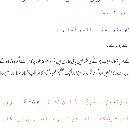
 وبرکاته!
م علىٰ رسول الله، أما بعد!
ہے جو یہ ہے۔
 اوپر زکاۃ واجب ہونے کی شرطیں پائی جارہی ہیں تو وہ متفقہ طور پر کافر ہے اگر وہ زکاۃ
وجہ سے زکاۃ نہیں ادا کرتا تو وہ فاسق اور ایک عظیم کبیرہ گناہ کا مرتکب شمار ہوگا اور اسی ح
٤٨
﴿
﴾... سورة
بِهِ وَيَغفِرُ ما دونَ ذ‌ٰلِكَ لِمَن يَشاءُ ...
اتھ شرک کئے جانے کو کبھی معاف نہیں کرے گا۔ ا