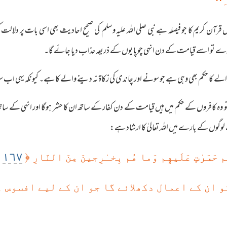
‘‘
قرآن کریم کا جو فیصلہ ہے نبی صلی اللہ علیہ وسلم کی صحیح احادیث بھی اسی بات پر دلا
ہ دے تو اسے قیامت کے دن انہی چوپایوں کے ذریعہ عذاب دیا جائے گا۔
 والے کا حکم بھی وہی ہے جو سونے اور چاندی کی زکاۃ نہ دینے والے کا ہے۔ کیونکہ یہی اب
ہ کافروں کے حکم میں ہیں قیامت کے دن کفار کے ساتھ ان کا حشر ہوگا اور انہی کے ساتھ و
ے لوگوں کے بارے میں اللہ تعالیٰ کا ارشاد ہے:
١٦٧
﴿
هُم حَسَر‌ٰتٍ عَلَيهِم وَما هُم بِخـٰرِجينَ مِنَ النّارِ
کو ان کے اعمال دکھلائے گا جو ان کے لیے افسوس 