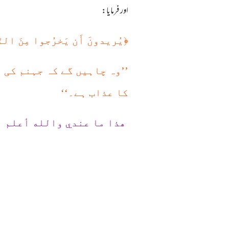
اور فرمایا:
﴿
يُريدونَ أَن يَخرُجوا مِنَ النّ
’’وہ چاہیں گے کہ جہنم کی 
کا عذاب ہے۔‘‘
ھذا ما عندي والله أعلم 