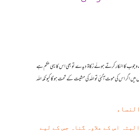
 کے وجوب کا انکار کرتے ہوئے زکاۃ دیدے تو بھی اس کا یہی حکم ہے
ال میں اگر اس کی موت آگئی تو اللہ کی مشیت کے تحت ہو گا کیونکہ اللہ
النساء
لبتہ اس کے علاوہ گناہ جس کے لیے