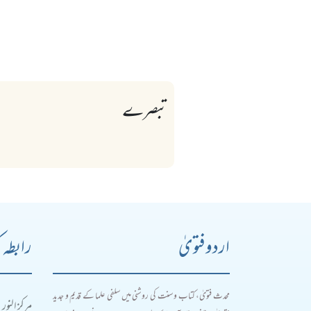
تبصرے
اردو فتویٰ
رابطہ 
محدث فتویٰ، کتاب و سنت کی روشنی میں سلفی علما کے قدیم و جدید
مرکز النور