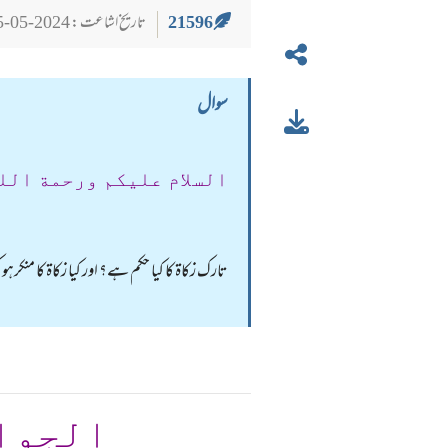
21596
تاریخ اشاعت : 2024-05-25
سوال
السلام عليكم ورحمة الل
تارک زکاۃ کا کیا حکم ہے؟ اور کیا زکاۃ کا منکر
الجوا