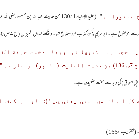
–( حلیۃ الاولیاء 4/ 130 من حدیث عبداللہ بن مسعود رضی اللہ عنہ )
 مغفورا له
"
ہ سے موضوع ہے ۔ابو مریم مذکور کذاب اور وضاع تھا۔ دیکھئے لسان المیزان (ج 4ص 50۔51)
رين حجة ومن كتبها ثم شربها ادخلت جوفة ال
 بہ "
 ابی اسحاق) کی وجہ سے سخت ضعیف ہے۔
لتقریب :166)