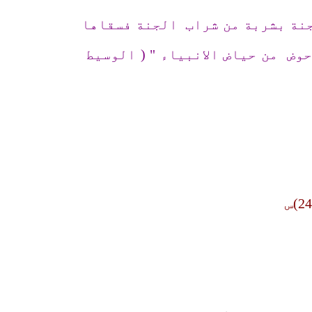
جنة بشربة من شراب الجنة فسقاها
ض من حياض الانبياء " ( الوسيط