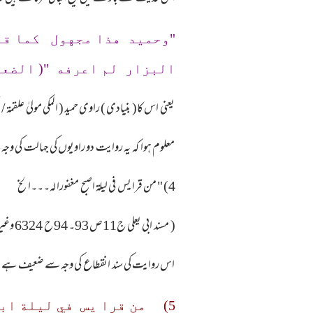
"وحميد هذا مجهول كما ق
البزار لم اعرفه "( الضعيفه ج١
یعنی اس کا( بنیادی ) راوی حمید ( المکی مولیٰ علقمۃ / تفسیر ابن کثیر 3/ 570 مجہول ہے ۔ جیساکہ حافظ (ابن حجر) نے تقریب التہذیب میں کہا ہے اور بزار کے استاد
معلوم ہوا کہ یہ روایت دو راویوں کی جہالت کی 
4) " من قرا يس في ليلة اصبح مغفورا له۔۔۔الخ
( مسند ابی یعلی ج11ص 93۔ 94 ح 6324 وغیرہ من طریق ہشام بن زیاد عن الحسن قال: سمعت ابا ہریرۃ بہ)
اس روایت کی سند انقطاع کی وجہ سے ضعیف ہے ۔ ہشام 
5) من قرا يس في ليلة ابتغاء وجه الله غفرله في تلك اليلة " ( الداري ح ٣٤٢- وغيره)