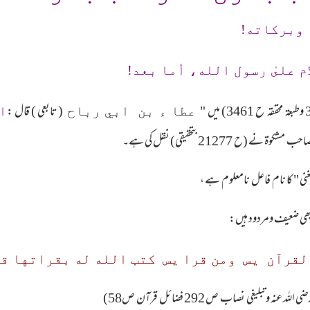
 وبرکاته!
م علىٰ رسول الله، أما بعد!
( تابعي ) قال :
" عطا ء بن ابي رباح
ا
(ح 21277بتحقیقی) نقل کی ہے۔
 " کا نام فاعل نامعلوم ہے ،
ھی ضعیف ومردود ہیں: