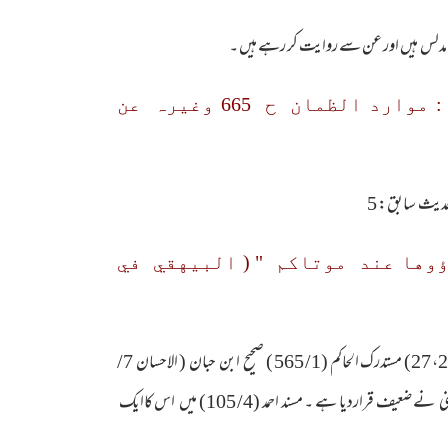
مدلس ہیں اور عن سے روایت کر رہے ہیں ۔
6) " من قرا يس في ليلة ابتغاء وجه الله غفرله " (صحيح ابن حبان : موارد الظمان ح 665 وغیرہ عن
وها عند موتاكم " ( البيهقي في
اس کی سند ایک مجہول راوی: ابو عثمان غیر النہدی اور اس کے باپ کی جہالت کی وجہ سے ضعیف ہے ۔ یہ روایت مختصرا مسند احمد (5/ 26، 27) مستدرک الحاکم (1/ 565 ) صحیح ابن حبان ( الاحسان 7/
269 ح2991 ونسخہ محققہ ح: 3002) سنن ابی داود (3121) اور سنن ابن ماجہ ( 1448) میں موجود ہے ۔اس حدیث کو امام دارقطنی نے ضعیف قراردیا ہے ۔ مسند احمد (4/ 105) میں اس کاایک