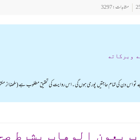
مشاہدات : 3297
ه وبركاته
تو اس دن کی تمام حاجتیں پوری ہوں گی ۔اس روایت کی تحقیق مطلوب ہے ( ملحضا از مکت
ب بعون الوهاب بشرط صح