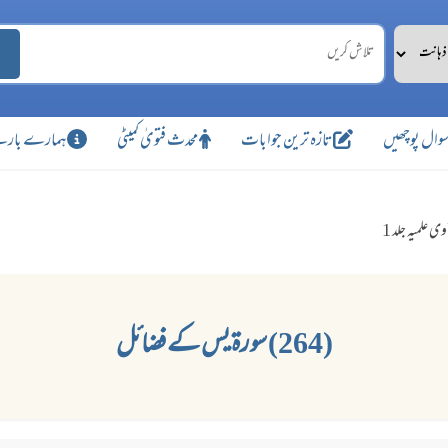
وال پوچھیں
تازہ ترین جوابات
محدث فتویٰ کمیٹی
ہمارے بارے
وی علمیہ جلد 1
(264) سورۃ یس کے فضائل