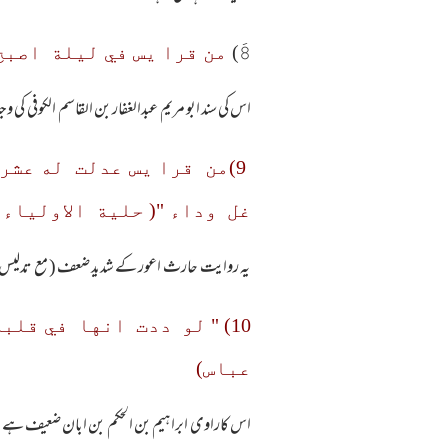
8َ)
من قرا يس في ليلة اصبح
اس کی سند ابو مریم عبدالغفار بن القاسم الکوفی کی وج
9)من قرا یس عدلت له عش
غل وداء "( حلیة الاولیاء ج 7ص 136) من حدیث الحارث (الاعور) عن علی
یہ روایت حارث اعور کے شدید ضعف ( مع تدلیس
عباس)
اس کاراوی ابراہیم بن الحکم بن ابان ضعیف ہے ۔ (