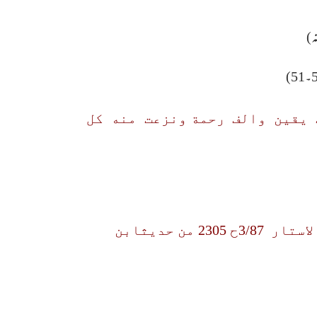
ف يقين والف رحمة ونزعت منه كل
10) " لو ددت انها في قلبه كل انسان من امتي يعني يس " (: البزار کشف الاستار 3/87ح 2305 من حدیثابن