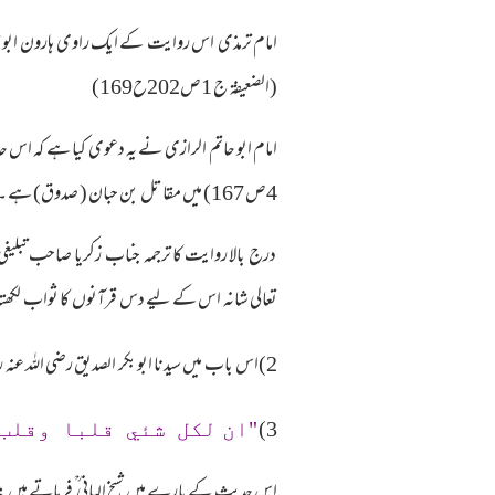
امام ترمذی اس روایت کے ایک راوی ہارون ابو مح
(الضعیفۃ ج 1ص202ح169)
4ص 167) میں مقاتل بن حبان ( صدوق) ہے ۔واللہ اعلم
درج بالا روایت کا ترجمہ جناب زکریا صاحب تبل
تعالی شانہ اس کے لیے دس قرآنوں کا ثواب لکھت
2)اس باب میں سیدنا ابو بکر الصدیق رضی اللہ عنہ روایت کے بارے میں امام ترمذی نے لکھا ہے کہ
3)
"ان لكل شئي قلبا وقلب
اس حدیث کے بارے میں شیخ البانی ؒ فرماتے ہیں :