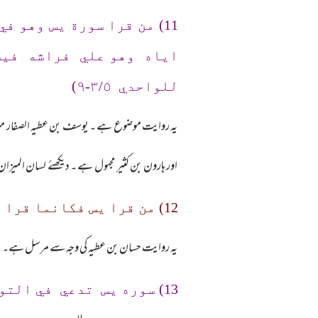
11) من قرا سورة يس وهو
اياه وهو علي فراشه فيشر
للواحدي ٣/٥-٩)
یہ روایت موضوع ہے ۔ یوسف بن عطیہ الصفار متروک 
اور ہارون بن کثیر مجہول ہے ۔ دیکھئے لسان المیزان (ج 6ص
12) من قرا يس فكانما قرا القران عشر مرات "( شعب الايمان للبيهقي ح 2459)س
یہ روایت حسان بن عطیہ کی وجہ سے مرسل ہے۔
13) سوره يس تدعي في التوراة المنعمة۔۔۔الخ