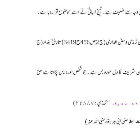
 کی وجہ سے ضعیف ہے۔ شیخ البانی ؒ نے اسے موضوع قراردیا ہے۔
امام ابو حاتم الرازی نے یہ دعوی کیا ہے کہ اس حدیث کا راوی: مقاتل بن سلیمان (کذاب) ہے ( علل الحدیث ج2 ص 1652) جبکہ سنن ترمذی وسنن الدارمی (ج 2ص 456ح3419) تاریخ بغداد (ج
قرآن شریف کا دل سورہ یس ہے ۔ جو شخص سورہ یس پڑھتا ہے حق
ترمذي :٢٢٨٨٧)
اده ضعيف "