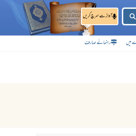
آواز سے سرچ کریں
 میں
رہنمائے صارف