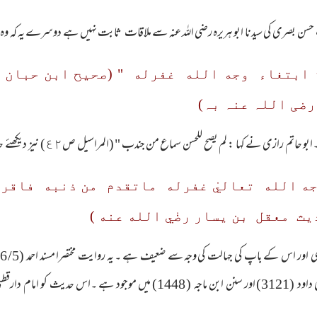
سن بصری کی سیدنا ابو ہریرہ رضی اللہ عنہ سے ملاقات ثابت نہیں ہے دوسرے یہ کہ وہ 
رضی اللہ عنہ بہ)
ی نے کہا : لم يصح للحسن سماع من جندب " (المراسيل ص٤٢) نیز دیکھئے حدیث سابق: 5
ه الله تعاليٰ غفرله ماتقدم من ذنبه فاقرؤ