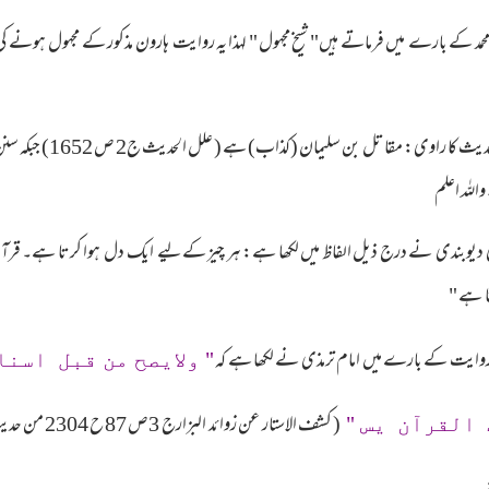
مد کے بارے میں فرماتے ہیں" شیخ مجہول " لہذا یہ روایت ہارون مذکور کے مجہول ہونے
یغی دیوبندی نے درج ذیل الفاظ میں لکھا ہے: ہر چیز کےلیے ایک دل ہوا کرتا ہے۔ 
ا ہے "
" ولايصح من قبل اسن
( کشف الاستار عن زوائد البزارج 3ص 87 ح 2304 من حدیث عطا عنن ابی ہریرۃ رضی اللہ عنہ )
 القرآن يس "