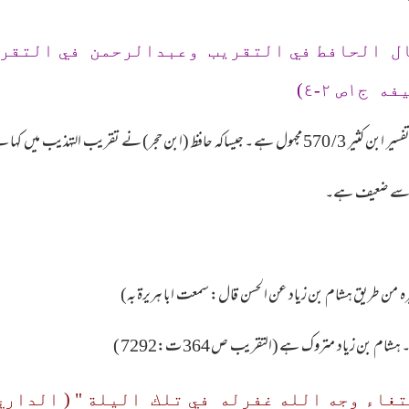
ال الحافط في التقريب وعبدالرحمن في التقر
ص ٢-٤)
 : عبدالرحمن بن الفضل کو میں نہیں جانتا ۔
وجہ سے ضعیف ہے۔
بن زیاد متروک ہے (التقریب ص 364 ت:7292 )