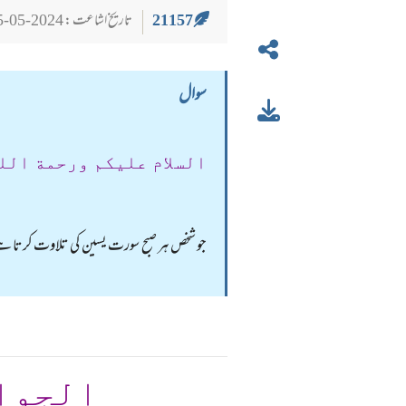
21157
تاریخ اشاعت : 2024-05-25
سوال
السلام عليكم ورحمة الل
جو شخص ہر صبح سورت یسین کی تلاوت کرتا ہے 
الجوا