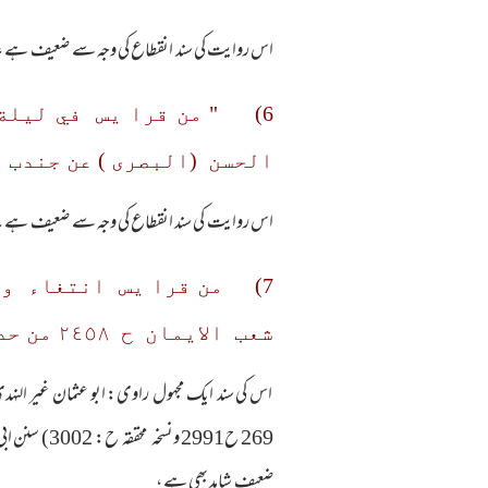
اس روایت کی سند انقطاع کی وجہ سے ضعیف ہے ، ح
الحسن (البصری ) عن جندب 
اس روایت کی سند انقطاع کی وجہ سے ضعیف ہے ۔ابو حاتم راز
7) من قرا يس انتغاء وج
شعب الايمان ح ٢٤٥٨ من حديث معقل بن يسار رضٰي الله عنه )
ضعیف شاہد بھی ہے ،