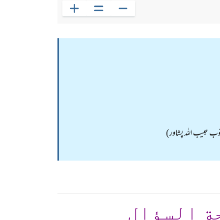
وب حبیب اللہ پشاور)
ة السؤال