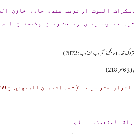
 في سكرات الموت او قريب عنده جاءه خازن ال
ب فيموت ريان ويبعث ريان ولايحتاج الي حو
تھا ۔ ( دیکھئے تقریب التہذیب:7872)
 218)