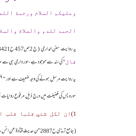
وعلیکم السلام ورحمة الله
الحمد لله، والصلاة والسلا
یہ روایت سنن الدارمی ( ج 2ص457 ح3421 وطبعۃ محققہ ح 3461) میں
کی سند سے موجود ہے ،اور دارمی ہی سے صاحب مشکوۃ نے 
قال"
یہ روایت مرسل ہونے کی وجہ ضعیف ہے اور " بلغنی
سورہ یس کی فضیلت میں درج ذیل مرفوع روایات ب
1)ان لكل شئي قلبا قلب القرآن يس ومن قرا يس كتب الله له بقراتها قراءة القرآن عشر مرات"
( جامع ترمذی ح2887 من حدیث قتادۃ عن انس رضی اللہ عنہ وتبلیغی نصاب ص 292 فضائل قرآن ص58)