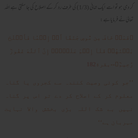
کر دی ہو تو اسے ایک تہائی (1/3) کی طرف رد کر کے اصلاح کی جا سکتی ہے اللہ
تعالیٰ نے فرمایا ہے :
﴿فَمَنۡ خَافَ مِن مُّوصٖ جَنَفًا أَوۡ إِثۡمٗا فَأَصۡلَحَ
بَيۡنَهُمۡ فَلَآ إِثۡمَ عَلَيۡهِۚ إِنَّ ٱللَّهَ غَفُورٞ
182
رَّحِيمٞ﴾--بقرة
’’جو کوئی وصیت کنندہ سے کجروی یا گناہ
معلوم کر کے اصلاح کر دے تو اس پر گناہ
نہیں بے شک اللہ بڑی بخشش والا نہایت
مہربان ہے‘‘