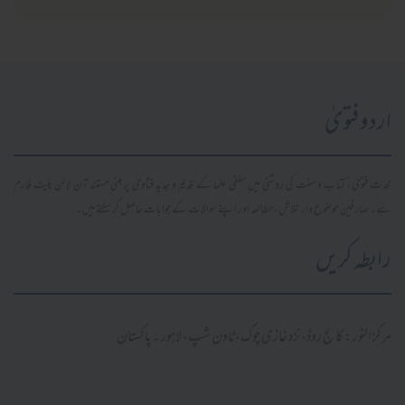
اردو فتویٰ
محدث فتویٰ، کتاب و سنت کی روشنی میں سلفی علما کے قدیم و جدید فتاویٰ پر مبنی مستند آن لائن پلیٹ فارم
ہے۔ صارفین موضوع وار تلاش، مطالعہ اور اپنے سوالات کے جوابات حاصل کر سکتے ہیں۔
رابطہ کریں
مرکز النور: کالج روڈ، نزد غازی چوک، ٹاؤن شپ، لاہور ۔ پاکستان