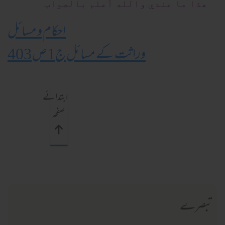
ھذا ما عندي والله أعلم بالصواب
احکام و مسائل
وراثت کے مسائل ج1ص 403
ابتدائے
صفحہ
تبصرے