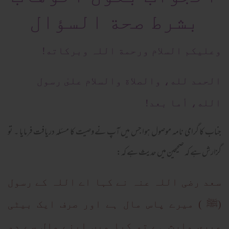
بشرط صحة السؤال
وعلیکم السلام ورحمة اللہ وبرکاته!
الحمد لله، والصلاة والسلام علىٰ رسول
الله، أما بعد!
جناب کا گرامی نامہ موصول ہوا جس میں آپ نے وصیت کا مسئلہ دریافت فرمایا ۔ تو
گزارش ہے کہ صحیحین میں حدیث ہے کہ:
سعد رضی اللہ عنہ نے کہا اے اللہ کے رسول
(ﷺ ) میرے پاس مال ہے اور صرف ایک بیٹی
میری وارث ہے تو کیا میں اپنے مال سے دو