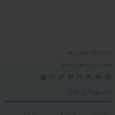
0092-300-0197274
info@urdufatwa.com
ہمارے دیگر پراجیکٹ
محدث سٹوڈیو
محدث لائبریری
رسائل و جرائد