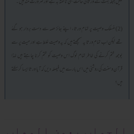
نہیں جبکہ بہت سے ورثا کی حالت بھی ناگفتہ بہ ہے اور ضرورت مند ہیں ۔
(2) منسلک وصیت پر تمام ورثاء اپنے جائز حصہ سے دست بردار ہو گئے
تھے لیکن اب تمام ورثا یہ سمجھتے ہیں کہ یہ وصیت غلط ہے اور میت پر سے
بوجھ ختم کرنے کی خاطر تمام لوگ اس وصیت کو ختم کرنا چاہتے ہیں لہٰذا
قرآن وسنت کی روشنی میں اس بارے میں فیصلہ دیں کہ آیا ورثا ایسا کر سکتے
ہیں؟
الجواب بعون الوهاب