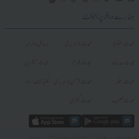
ہمارے دیگر پراجیکٹ
محدث سٹوڈیو
محدث لائبریری
رسائل و جرائد
محدث حدیث
محدث فورم
محدث میگزین
محدث سٹور
محدث قرآن لائبریری
مکتبہ شاملہ اردو
محدث خطیب
محدث گیلری
|
|
|
|
ہمارے بارے میں
رابطہ کریں
شرائط و ضوابط
رازداری کی پالیسی
سائٹ میپ