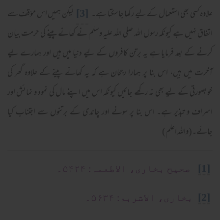
[3]
علاوہ کسی بھی استعمال کے لیے رکھا جا سکتا ہے۔
لیکن ہمیں اس مؤقف سے
اتفاق نہیں ہے کیونکہ رسول اللہ صلی اللہ علیہ وسلم نے کھانے پینے کی حرمت بیان
کرنے کے بعد فرمایا ہے یہ برتن کافروں کے لیے دنیا میں ہیں اور ہمارے لیے
آخرت میں ہیں، اس بنا پر ہمارا رجحان ہے کہ یہ کھانے پینے کے علاوہ گھر کی
خوبصورتی کے لیے بھی نہ رکھے جائیں کیونکہ اس میں اپنے مال کی نمود و نمائش اور
اسراف و تبذیر ہے۔ اس بنا پر سونے اور چاندی کے برتنوں سے اجتناب کیا
جائے۔(واللہ اعلم)
[1]
صحیح بخاری، الاطعمہ: ۵۴۲۴۔
[2]
بخاری، الاشربۃ: ۵۶۳۴۔