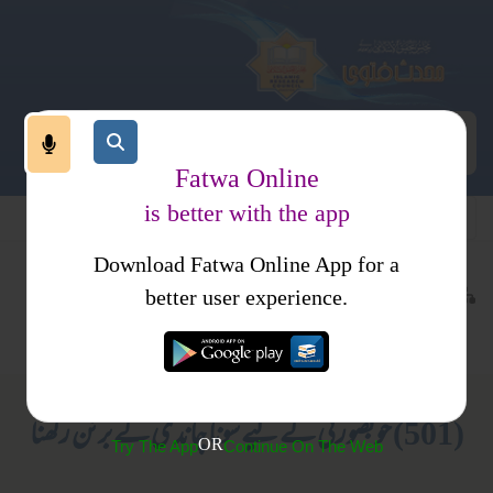
Fatwa Online
is better with the app
Download Fatwa Online App for a
اجتماعی نظام
معاشرتی نظام
کتب فتاوی
better user experience.
اصلاح معاشرہ
فتاویٰ اصحاب الحدیث جلد 3
(501) خوبصورتی کے لیے سونا چاندی کے برتن رکھنا
OR
Try The App
Continue On The Web