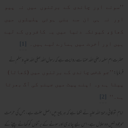
’’سونے اور چاندی کے برتنوں میں نہ پیو
اور نہ ہی ان سے بنی ہوئی پلیٹوں میں
کھاؤ، کیونکہ دنیا میں یہ کافروں کے لیے
[1]
ہیں اور آخرت میں ہمارے لیے ہیں۔
حضرت ام سلمہ رضی اللہ عنہا سے روایت ہے کہ رسول اللہ صلی اللہ علیہ وسلم نے
فرمایا:
’’جو شخص چاندی کے برتنوں میں (کھاتا)
پیتا ہے وہ اپنے پیٹ میں جہنم کی آگ بھرتا
[2]
ہے۔‘‘
امام شوکانی رحمۃ اللہ علیہ نے لکھا ہے کہ ہر چیز میں اصل حلت ہے، جس کی حرمت
موجود نہیں وہ حلال ہے، اس لیے چاندی اور سونے کے برتنوں کو کھانے پینے کے