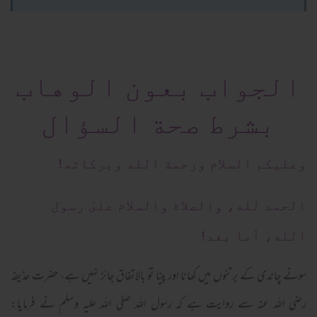
الجواب بعون الوهاب
بشرط صحة السؤال
وعلیکم السلام ورحمة الله وبرکاته!
الحمد لله، والصلاة والسلام علىٰ رسول
الله، أما بعد!
سونے چاندی کے برتنوں میں کھانا اور پینا تو بالاتفاق جائز نہیں ہے، حضرت حذیفہ
رضی اللہ عنہ سے روایت ہے کہ رسول اللہ صلی اللہ علیہ وسلم نے فرمایا: