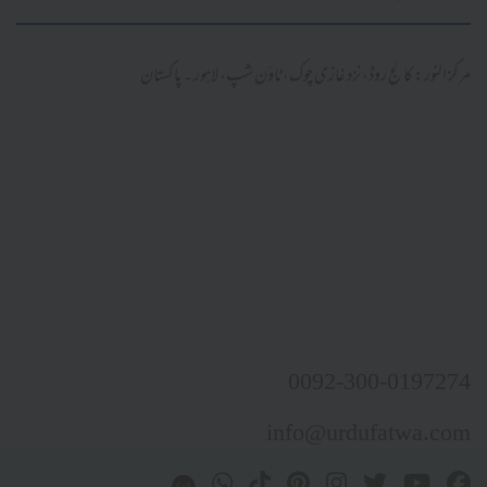
مرکز النور: کالج روڈ، نزد غازی چوک، ٹاؤن شپ، لاہور ۔ پاکستان
0092-300-0197274
info@urdufatwa.com