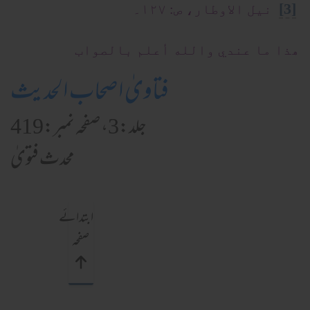
[3]
نیل الاوطار، ص: ۱۲۷۔
ھذا ما عندي والله أعلم بالصواب
فتاویٰ اصحاب الحدیث
جلد:3، صفحہ نمبر:419
محدث فتویٰ
ابتدائے
صفحہ