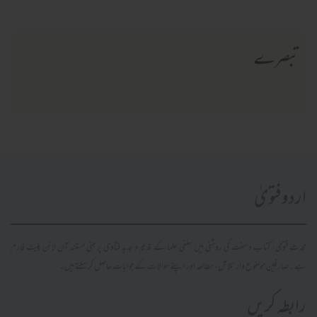
تبصرے
اردو فتویٰ
محدث فتویٰ، کتاب و سنت کی روشنی میں سلفی علما کے قدیم و جدید فتاویٰ پر مبنی مستند آن لائن پلیٹ فارم
ہے۔ صارفین موضوع وار تلاش، مطالعہ اور اپنے سوالات کے جوابات حاصل کر سکتے ہیں۔
رابطہ کریں