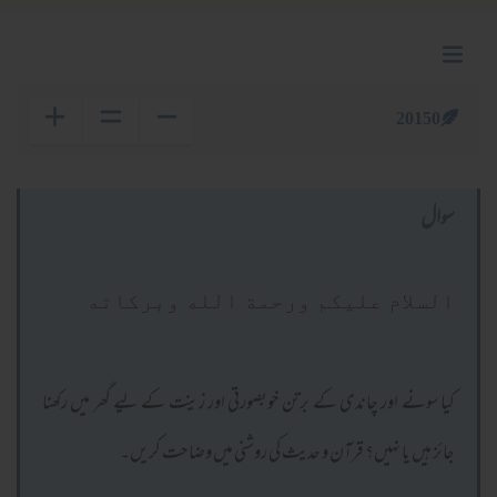
20150
سوال
السلام عليكم ورحمة الله وبركاته
کیا سونے اور چاندی کے برتن خوبصورتی اور زینت کے لیے گھر میں رکھنا
جائز ہیں یا نہیں؟ قرآن و حدیث کی روشنی میں وضاحت کریں۔