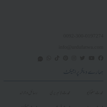
0092-300-0197274
info@urdufatwa.com
ہمارے دیگر پراجیکٹ
محدث سٹوڈیو
محدث لائبریری
رسائل و جرائد