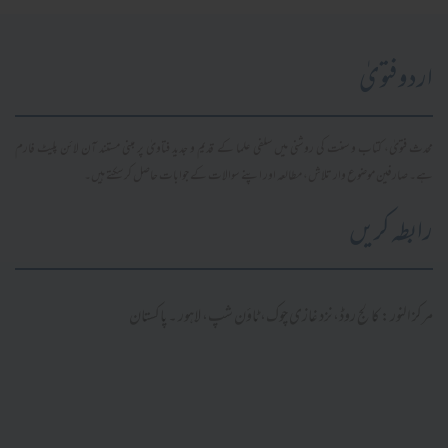
اردو فتویٰ
محدث فتویٰ، کتاب و سنت کی روشنی میں سلفی علما کے قدیم و جدید فتاویٰ پر مبنی مستند آن لائن پلیٹ فارم
ہے۔ صارفین موضوع وار تلاش، مطالعہ اور اپنے سوالات کے جوابات حاصل کر سکتے ہیں۔
رابطہ کریں
مرکز النور: کالج روڈ، نزد غازی چوک، ٹاؤن شپ، لاہور ۔ پاکستان