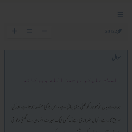
20122
سوال
السلام عليكم ورحمة الله وبركاته
ہمارے ہاں نومولود کو گھٹی دی جاتی ہے، اس کا کیا مقصد ہوتا ہے اور کیا
طریق کار ہے، کیا یہ ضروری ہے کہ کسی نیک سیر ت انسان سے گھٹی دلوائی