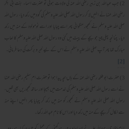
2) جب عبداللہ بن زبیر رضی اللہ عنہ کی ولادت ہوئی تو حضرت اسماء بنت ابی بکر
رضی اللہ عنہا نے انہیں لا کر رسول اللہ صلی اللہ علیہ وسلم کی گود میں رکھ دیا، رسول اللہ
صلی اللہ علیہ وسلم نے کھجور منگوائی پھر اسے چبایا اور اسے نومولود کے منہ میں رکھ
دیا۔ چنانچہ پہلی چیز جو بچے کے پیٹ میں گئی وہ رسول اللہ صلی اللہ علیہ وسلم کا لعاب
مبارک تھا پھر آپ صلی اللہ علیہ وسلم نے اس کے لیے خیر و برکت کی دعا فرمائی۔
[2]
3) حضرت ابو طلحہ رضی اللہ عنہ کے ہاں بچہ پیدا ہوا تو حضرت ام سلیم رضی اللہ عنہا
نے اسے رسول اللہ صلی اللہ علیہ وسلم کی خدمت میں بھیجا اور ساتھ کھجوریں بھی تھیں،
رسول اللہ صلی اللہ علیہ وسلم نے کھجور کو منہ میں رکھ کر چبایا پھر انہیں اپنے منہ
سے نکال کر بچے کے منہ میں رکھ دیا اور اس کا نام عبداللہ رکھا۔