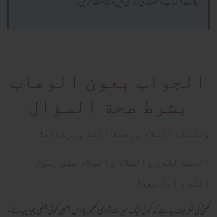
جائے؟ کتاب و سنت کی روشنی میں وضاحت کریں۔
الجواب بعون الوهاب
بشرط صحة السؤال
وعلیکم السلام ورحمة الله وبرکاته!
الحمد لله، والصلاة والسلام علىٰ رسول
الله، أما بعد!
گھٹی کی تعریف یہ ہے کہ کوئی نیک سیرت آدمی کھجور یا اس جیسی کوئی میٹھی چیز چبائے،