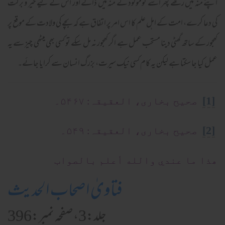
اپنے منہ میں رکھے پھر اسے نومولود کے منہ میں ڈالے اور اس کے لیے خیر و برکت
کی دعا کرے، امت کے اہل علم کا اس امر پر اتفاق ہے کہ بچے کی ولادت کے موقع پر
کھجور کے ساتھ گھٹی دینا مستحب عمل ہے اگر کھجور نہ مل سکے تو کسی بھی میٹھی چیز سے یہ
عمل کیا جا سکتا ہے لیکن یہ کام کسی نیک سیرت، بزرگ انسان سے کرایا جائے۔
[1]
صحیح بخاری، العقیقہ: ۵۴۶۷۔
[2]
صحیح بخاری، العقیقہ: ۵۴۹۔
ھذا ما عندي والله أعلم بالصواب
فتاویٰ اصحاب الحدیث
جلد:3، صفحہ نمبر:396