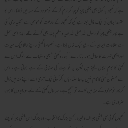
امام بخاری رحمۃ اللہ علیہ نے ان احادیث سے گھٹی کے عمل کو ثابت کیا ہے، وہ یہ
ہے کہ کھجور یا کوئی بھی میٹھی چیز کوچبا کر نرم کر کے نومولود کے منہ میں ڈالنا، اس کا
مقصد ایمان کی نیک فال لینا ہے کیونکہ کھجور کے درخت کو مومن سے تشبیہ دی گئی
ہے پھر میٹھی چیز کو رسول اللہ صلی اللہ علیہ وسلم پسند بھی کرتے تھے، لہٰذا اسی عمل
سے حلاوت ایمان کے لیے نیک فال لینا ہے، خصوصاً گھٹی دینے والا نیک سیرت
اور اچھی شہرت کا حامل ہو۔ بازار سے ’’ہمدرد گھٹی‘‘ بھی دستیاب ہے، لوگ اس سے
گھٹی کا کام نکال لیتے ہیں لیکن یہ تو پیٹ کی صفائی کے لیے ہوتی ہے، اس
سے مسنون گھٹی کا کام نہیں لیا جا سکتا، ہاں اگر کوئی نیک آدمی اسے اپنے منہ میں ڈال
کر پھر نومولود کے منہ میں ڈالے تو صحیح ہے، بہرحال گھٹی کے لیے دو چیزوں کا ہونا
ضروری ہے۔
کھجور یا کوئی بھی میٹھی چیزشہد وغیرہ۔ کسی بزرگ کا انتخاب، وہ بزرگ اس میٹھی چیز کو پہلے