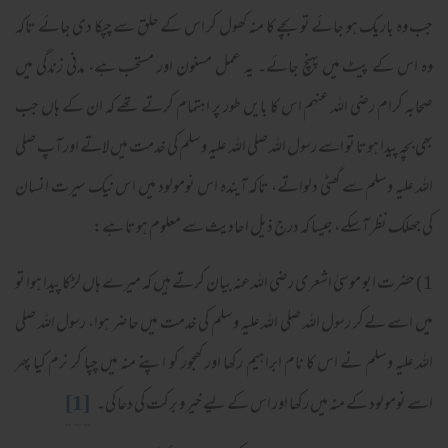
جب وہ باریک ہو جائے تو بچے کا منہ کھول کر اس کے حلق سے چپکا دی جائے تاکہ
وہ اس کے پیٹ میں پہنچ جائے۔ یہ عمل مسنون اور مستحب ہے، مدنی زندگی میں
صحابہ کرام رضی اللہ عنہم اس کا بایں طور پر اہتمام کرتے تھے کہ ان کے ہاں جب
بھی بچہ پیدا ہوتا تو اسے رسول اللہ صلی اللہ علیہ وسلم کی خدمت میں لاتے اور آپ صلی
اللہ علیہ وسلم سے گھٹی دلواتے، تاکہ آیندہ اس نومولود میں اس نیک سیرت انسان
کی جھلک نظر آسکے، جیسا کہ درج ذیل احادیث سے معلوم ہوتا ہے:
1
) حضرت ابو موسیٰ اشعری رضی اللہ عنہ بیان کرتے ہیں کہ میرے ہاں لڑکا پیدا ہوا تو
میں اسے لےکر رسول اللہ صلی اللہ علیہ وسلم کی خدمت میں حاضر ہوا، رسول اللہ صلی
اللہ علیہ وسلم نے اس کا نام ابراہیم رکھا اور کھجور کو اپنے منہ میں چپا کر نرم کیا پھر
[1]
اسے نومولود کے منہ میں رکھا اور اس کے لیے خیر و برکت کی دعا کی۔