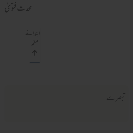
محدث فتویٰ
ابتدائے
صفحہ
تبصرے