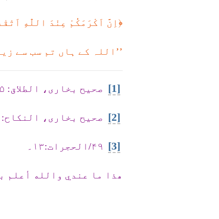
﴿اِنَّ اَكْرَمَكُمْ عِنْدَ اللّٰهِ اَتْقٰىكُ
’’اللہ کے ہاں تم سب سے زیا
[1]
صحیح بخاری، الطلاق: ۵۳۰۵۔
[2]
صحیح بخاری، النکاح: ۵۰۹۰۔
[3]
۴۹/الحجرات:۱۳۔
ھذا ما عندي والله أعلم ب