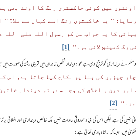
اونٹوں میں کوئی خاکستری رنگ کا اونٹ بھی ہے؟
ایا: ’’ یہ خاکستری رنگ اسے کہاں سے ملا؟‘‘ ا
یہاتی کا یہ جواب سن کر رسول اللہ صلی اللہ ع
[1]
ی رگ کھینچ لائی ہو۔‘‘
وسلم نے دینداری کو ترجیح دی ہے خواہ دیندار شخص خاندان میں قریبی رشتہ کی صورت میں ہو یا و
چار چیزوں کی بنا پر نکاح کیا جاتا ہے، اس کے
 اور دین و اخلاق کی وجہ سے، تو دیندار خاتو
[2]
وں۔‘‘
نہیں کی ہے لیکن اس کی بنیاد موروثی عادات نہیں بلکہ خالص دینداری اور اخلاقی برتری 
قویٰ ہیں، جیسا کہ ارشاد باری تعالیٰ ہے: