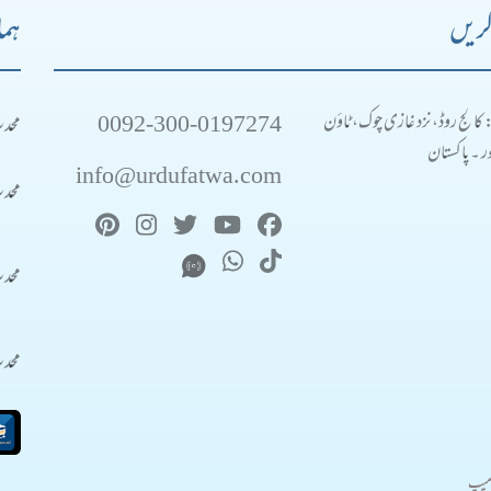
کریں
ہما
0092-300-0197274
محد
: کالج روڈ، نزد غازی چوک، ٹاؤن
 ۔ پاکستان
info@urdufatwa.com
محد
محد
محد
میپ