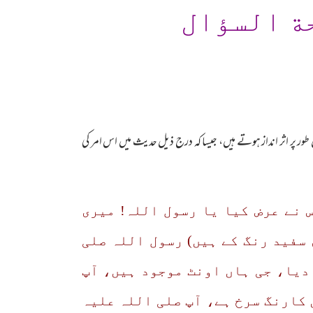
ة السؤال
طور پر اثر انداز ہوتے ہیں، جیسا کہ درج ذیل حدیث میں اس امر کی
 نے عرض کیا یا رسول اللہ! میری
 سفید رنگ کے ہیں) رسول اللہ صلی
دیا، جی ہاں اونٹ موجود ہیں، آپ
 کارنگ سرخ ہے، آپ صلی اللہ علیہ