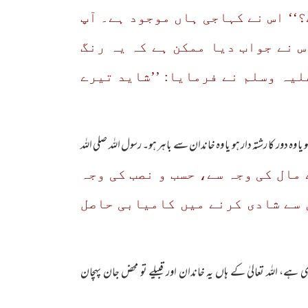
‘‘ اس نے کہاجی ہاں موجود ہے۔ آپ
س نے جواب دیا ممکن ہے کہ یہ رنگ
لیہ وسلم نے فرمایا: ’’شاید تیرے
ہ دور کا رشتہ دار ہو یا وہ خاندان سے باہر ہو۔ رسول اللہ صلی اللہ
 مال کی وجہ سے، حسب و نصب کی وجہ
ن سے شادی کرنے میں کامیابی حاصل
ہے، اللہ تعالیٰ کے ہاں یہ خاندان اور قبیلے تو محض جان پہچان