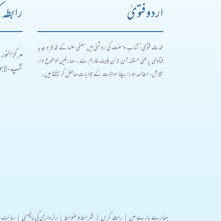
اردو فتویٰ
رابطہ 
محدث فتویٰ، کتاب و سنت کی روشنی میں سلفی علما کے قدیم و جدید
مرکز النور
فتاویٰ پر مبنی مستند آن لائن پلیٹ فارم ہے۔ صارفین موضوع وار
شپ، لاہور
تلاش، مطالعہ اور اپنے سوالات کے جوابات حاصل کر سکتے ہیں۔
ہمارے بارے میں
|
رابطہ کریں
|
شرائط و ضوابط
|
رازداری کی پالیسی
|
سائٹ 