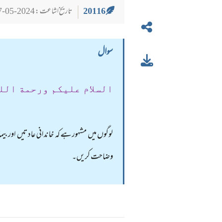
20116
تاریخ اشاعت : 2024-05-27
سوال
السلام عليكم ورحمة الل
لوگوں میں مشہور ہے کہ خاندانی عادتیں اور ب
وضاحت کریں۔