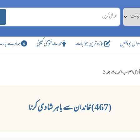
وال پوچھیں
تازہ ترین جوابات
محدث فتویٰ کمیٹی
ہمارے بارے
اویٰ اصحاب الحدیث جلد 3
(467) خاندان سے باہر شادی کرنا