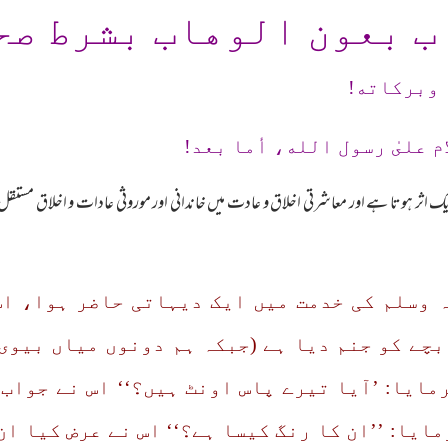
ب بعون الوهاب بشرط صح
 وبرکاته!
م علىٰ رسول الله، أما بعد!
ک اثر ہوتا ہے اور معاشرتی اخلاق و عادت میں خاندانی اور موروثی عادات و اخلاق مستقل 
 وسلم کی خدمت میں ایک دیہاتی حاضر ہوا، اس
بچے کو جنم دیا ہے (جبکہ ہم دونوں میاں بیوی
ایا: ’آیا تیرے پاس اونٹ ہیں؟‘‘ اس نے جواب 
ایا: ’’ان کا رنگ کیسا ہے؟‘‘ اس نے عرض کیا ان