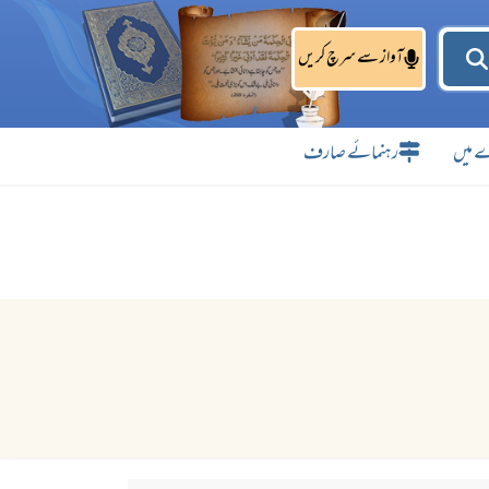
آواز سے سرچ کریں
 میں
رہنمائے صارف