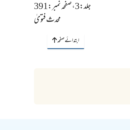
جلد:3، صفحہ نمبر:391
محدث فتویٰ
ابتدائے صفحہ