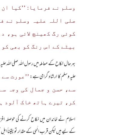
وسلم نے فرمایا: ’’کیا ان 
صلی اللہ علیہ وسلم نے فرم
کوئی رگ کھینچ لائی ہو، د
بیٹے کے اس رنگ کو بھی کوئ
بہرحال نکاح کے معاملہ میں رسول اللہ صلی اللہ علیہ 
علیہ وسلم کا ارشاد گرامی ہے:
’’عورت سے 
سے، حسن و جمال کی وجہ سے
کر، تیرے ہاتھ خاک آلود ہ
اسلام نے خاندان میں نکاح کرنے کی حوصلہ افزائی 
کے لیے ہیں لیکن قرب الٰہی کے حقدار تو یقیناً اہل ت