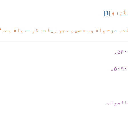
[3]
مْ١ ﴾
دہ عزت والا وہ شخص ہے جو زیادہ ڈرنے والا ہے۔‘‘
الصواب