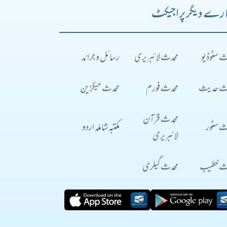
رے دیگر پراجیکٹ
ث سٹوڈیو
محدث لائبریری
رسائل و جرائد
ث حدیث
محدث فورم
محدث میگزین
محدث قرآن
ث سٹور
مکتبہ شاملہ اردو
لائبریری
ث خطیب
محدث گیلری