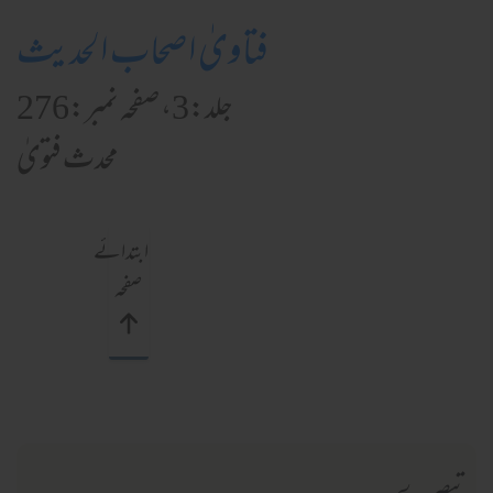
فتاویٰ اصحاب الحدیث
جلد:3، صفحہ نمبر:276
محدث فتویٰ
ابتدائے
صفحہ