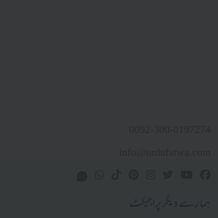
0092-300-0197274
info@urdufatwa.com
ہمارے دیگر پراجیکٹ