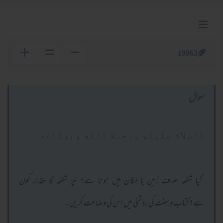
19963
سوال
السلام عليكم ورحمة الله وبركاته
کیا شفعہ صرف زمین یا مکان میں ہوتا ہے؟ نیز شفعہ کا حقدار کون
ہے؟ کتاب و سنت کی روشنی میں اس کی وضاحت کریں۔