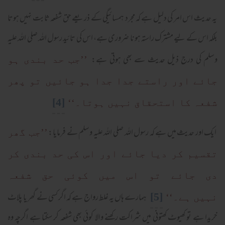
یہ حدیث اس امر کی دلیل ہے کہ مجرد ہمسائیگی کے ذریعے حق شفعہ ثابت نہیں ہوتا
بلکہ اس کے لیے مشترک راستہ ہونا ضروری ہے، اس کی تائید رسول اللہ صلی اللہ علیہ
وسلم کی درج ذیل حدیث سے بھی ہوتی ہے:
’’جب حد بندی ہو
جائے اور راستے جدا جدا ہو جائیں تو پھر
[4]
شفعہ کا استحقاق نہیں ہوتا۔‘‘
ایک اور حدیث میں ہے کہ رسول اللہ صلی اللہ علیہ وسلم نے فرمایا:
’’جب گھر
تقسیم کر دیا جائے اور اس کی حد بندی کر
دی جائے تو اس میں کوئی حق شفعہ
[5]
ہمارے ہاں یہ غلط رواج ہے کہ اگر کسی نے گھر یا پلاٹ
نہیں ہے۔‘‘
خریدا ہے تو کھیوٹ کھتونی میں شراکت رکھنے والا کوئی بھی شفعہ کر سکتا ہے اگرچہ وہ