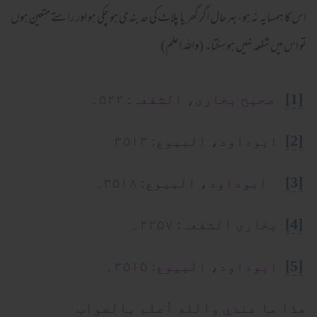
اس کا ہمسایہ نہ ہو، بہرحال اگر گھر یا پلاٹ کی حد بندی ہو چکی ہو اور راستے متعین ہوں
تو اس میں شفعہ نہیں ہو سکتا۔ (واللہ اعلم)
[1]
صحیح بخاری، الشفعہ: ۵۲۲۔
[2]
ابوداود، البیوع: ۳۵۱۳
[3]
ابوداود، البیوع: ۳۵۱۸۔
[4]
بخاری الشفعہ: ۲۲۵۷۔
[5]
ابوداود، البیوع: ۳۵۱۵۔
ھذا ما عندي والله أعلم بالصواب