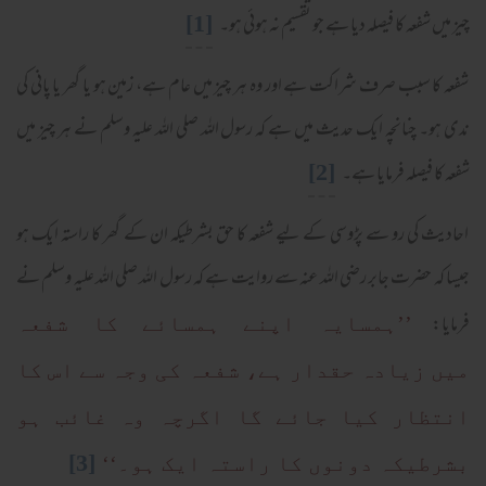
[1]
چیز میں شفعہ کا فیصلہ دیا ہے جو تقسیم نہ ہوئی ہو۔
شفعہ کا سبب صرف شراکت ہے اور وہ ہر چیز میں عام ہے، زمین ہو یا گھر یا پانی کی
ندی ہو۔ چنانچہ ایک حدیث میں ہے کہ رسول اللہ صلی اللہ علیہ وسلم نے ہر چیز میں
[2]
شفعہ کا فیصلہ فرمایا ہے۔
احادیث کی رو سے پڑوسی کے لیے شفعہ کا حق بشرطیکہ ان کے گھر کا راستہ ایک ہو
جیسا کہ حضرت جابر رضی اللہ عنہ سے روایت ہے کہ رسول اللہ صلی اللہ علیہ وسلم نے
فرمایا:
’’ہمسایہ اپنے ہمسائے کا شفعہ
میں زیادہ حقدار ہے، شفعہ کی وجہ سے اس کا
انتظار کیا جائے گا اگرچہ وہ غائب ہو
[3]
بشرطیکہ دونوں کا راستہ ایک ہو۔‘‘