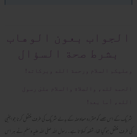
الجواب بعون الوهاب
بشرط صحة السؤال
وعلیکم السلام ورحمة الله وبرکاته!
الحمد لله، والصلاة والسلام علىٰ رسول
الله، أما بعد!
شریک کے اس حصے کو مقررہ معاوضہ کے بدلے شریک کی طرف منتقل کرنا جو اجنبی
کی طرف منتقل ہو گیا تھا، شفعہ کہلاتا ہے۔ رسول اللہ صلی اللہ علیہ وسلم نے ہر اس