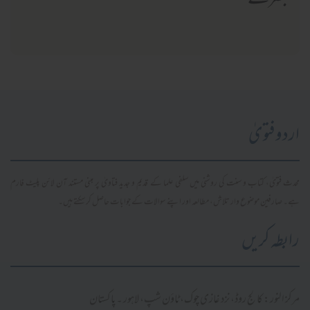
تبصرے
اردو فتویٰ
محدث فتویٰ، کتاب و سنت کی روشنی میں سلفی علما کے قدیم و جدید فتاویٰ پر مبنی مستند آن لائن پلیٹ فارم
ہے۔ صارفین موضوع وار تلاش، مطالعہ اور اپنے سوالات کے جوابات حاصل کر سکتے ہیں۔
رابطہ کریں
مرکز النور: کالج روڈ، نزد غازی چوک، ٹاؤن شپ، لاہور ۔ پاکستان