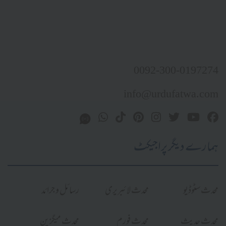
0092-300-0197274
info@urdufatwa.com
ہمارے دیگر پراجیکٹ
محدث سٹوڈیو
محدث لائبریری
رسائل و جرائد
محدث حدیث
محدث فورم
محدث میگزین