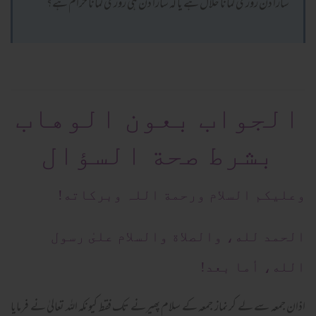
سارا دن روزی کمانا حلال ہے یا کہ سارا دن ہی روزی کمانا حرام ہے؟
الجواب بعون الوهاب
بشرط صحة السؤال
وعلیکم السلام ورحمة اللہ وبرکاته!
الحمد لله، والصلاة والسلام علىٰ رسول
الله، أما بعد!
اذان جمعہ سے لے کر نماز جمعہ کے سلام پھیرنے تک فقط کیونکہ اللہ تعالیٰ نے فرمایا