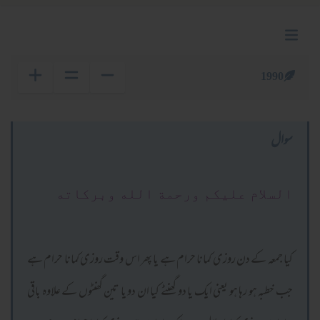
1990
سوال
السلام عليكم ورحمة الله وبركاته
کیا جمعہ کے دن روزی کمانا حرام ہے یا پھر اس وقت روزی کمانا حرام ہے
جب خطبہ ہو رہا ہو یعنی ایک یا دو گھنٹے کیا ان دو یا تین گھنٹوں کے علاوہ باقی