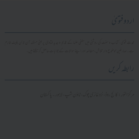
اردو فتویٰ
محدث فتویٰ، کتاب و سنت کی روشنی میں سلفی علما کے قدیم و جدید فتاویٰ پر مبنی مستند آن لائن پلیٹ فارم
ہے۔ صارفین موضوع وار تلاش، مطالعہ اور اپنے سوالات کے جوابات حاصل کر سکتے ہیں۔
رابطہ کریں
مرکز النور: کالج روڈ، نزد غازی چوک، ٹاؤن شپ، لاہور ۔ پاکستان