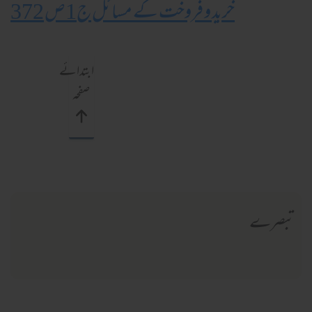
خرید و فروخت کے مسائل ج1ص 372
ابتدائے
صفحہ
تبصرے