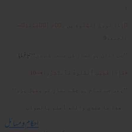
:
﴿إِذَا نُودِيَ لِلصَّلَوٰةِ مِن يَوۡمِ ٱلۡجُمُعَةِ﴾--
9
الجمعة
نیز فرمایا
’’جب اذان ہو نماز کی جمعہ کے دن‘‘
10
﴿فَإِذَا قُضِيَتِ ٱلصَّلَوٰةُ فَٱنتَشِرُواْ﴾--
’’پھر جب تمام ہو چکے نماز تو پھیل پڑو‘‘
ھذا ما عندي والله أعلم بالصواب
احکام و مسائل