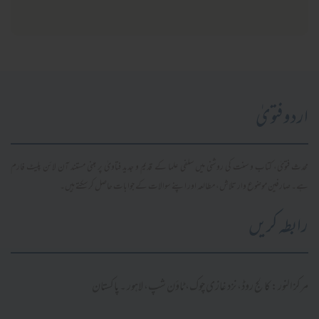
اردو فتویٰ
محدث فتویٰ، کتاب و سنت کی روشنی میں سلفی علما کے قدیم و جدید فتاویٰ پر مبنی مستند آن لائن پلیٹ فارم
ہے۔ صارفین موضوع وار تلاش، مطالعہ اور اپنے سوالات کے جوابات حاصل کر سکتے ہیں۔
رابطہ کریں
مرکز النور: کالج روڈ، نزد غازی چوک، ٹاؤن شپ، لاہور ۔ پاکستان