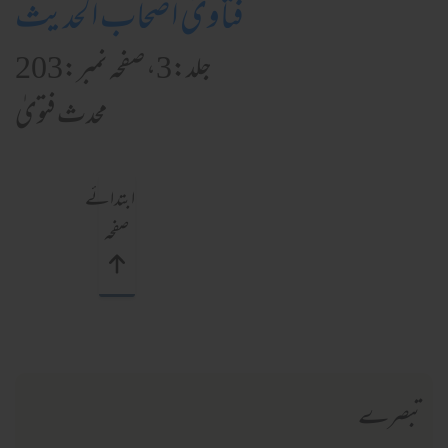
فتاویٰ اصحاب الحدیث
جلد:3، صفحہ نمبر:203
محدث فتویٰ
ابتدائے
صفحہ
تبصرے