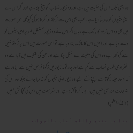
وہ ابھی تک اس کی ملکیت میں ہے اور وہ زیور نصاب کو پہنچ چکا ہے اور اگر اس نے
اپنی بیٹیوں کو عاریتاً دیا ہے۔ تب بھی اس سے زکوٰۃ ادا کرنا ہو گی کیونکہ اس صورت
میں بھی وہ اس زیور کا مالک ہے، ہاں اگر اس نے وہ زیور مستقل طور پر اپنی بیٹیوں کو
دے دیا ہے اور انہیں اس کا مالک بنا دیا ہے تو اس صورت میں اس پر زکوٰۃ نہیں
ہے کیونکہ اب وہ اس کی ملکیت سے نکل چکا ہے اور جن کی ملکیت میں آیا ہے وہ
انفرادی طور پر نصاب سے کم ہے اور چارتولہ زیور میں زکوٰۃ فرض نہیں ہے، یادرہے
کہ بطور حیلہ زکوٰۃ سے بچنے کے لیے وہ زیور اپنی بیٹیوں کو نہ دیا جائے جبکہ وہ اس کی
ضرورت مند بھی نہیں ہیں، ایسا کرنا گناہ ہے اور شریعت میں اس کی گنجائش نہیں۔
(واﷲ اعلم)
ھذا ما عندي والله أعلم بالصواب