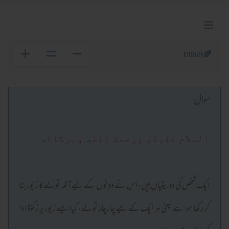
19869
سوال
السلام عليكم ورحمة الله وبركاته
ایک شخص کی دو بیٹیاں ہیں، اس نے دونوں کے لیے آٹھ تولے کا زیور بنا
کر رکھا ہوا ہے یعنی ہر ایک کے لیے چارچار تولے، کیا ایسے زیور پر زکوٰۃ ادا