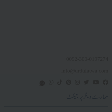
0092-300-0197274
info@urdufatwa.com
ہمارے دیگر پراجیکٹ