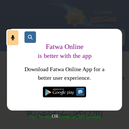
Fatwa Online
is better with the app
Download Fatwa Online App for a
عبادات
زکوۃ
کتب فتاوی
better user experience.
اموال زکوۃ
فتاویٰ اصحاب الحدیث جلد 3
(220) بیٹیوں کے زیورات پر زکوٰۃ
OR
Try The App
Continue On The Web