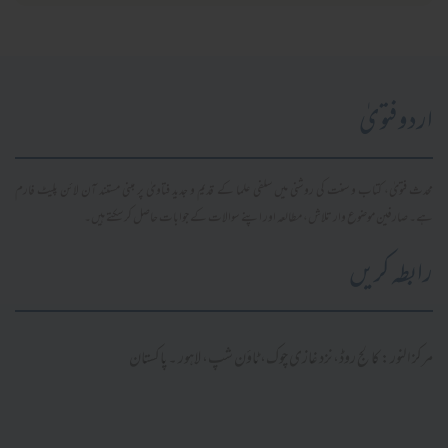
اردو فتویٰ
محدث فتویٰ، کتاب و سنت کی روشنی میں سلفی علما کے قدیم و جدید فتاویٰ پر مبنی مستند آن لائن پلیٹ فارم
ہے۔ صارفین موضوع وار تلاش، مطالعہ اور اپنے سوالات کے جوابات حاصل کر سکتے ہیں۔
رابطہ کریں
مرکز النور: کالج روڈ، نزد غازی چوک، ٹاؤن شپ، لاہور ۔ پاکستان