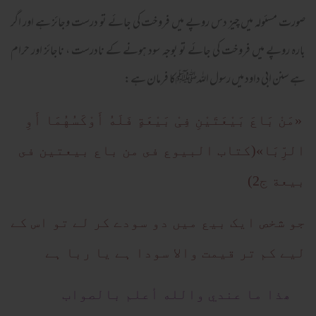
صورت مسئولہ میں چیز دس روپے میں فروخت کی جائے تو درست وجائز ہے اور اگر
بارہ روپے میں فروخت کی جائے تو بوجہ سود ہونے کے نادرست ، ناجائز اور حرام
ہے سنن ابی داود میں رسول اللہﷺکا فرمان ہے:
«مَنْ بَاعَ بَيْعَتَيْنِ فِیْ بَيْعَةٍ فَلَهُ أَوْکَسُهُمَا أَوِ
الرِّبَا»(كتاب البيوع فى من باع بيعتين فى
بيعة ج2)
جو شخص ایک بیع میں دو سودے کر لے تو اس کے
لیے کم تر قیمت والا سودا ہے یا ربا ہے
ھذا ما عندي والله أعلم بالصواب