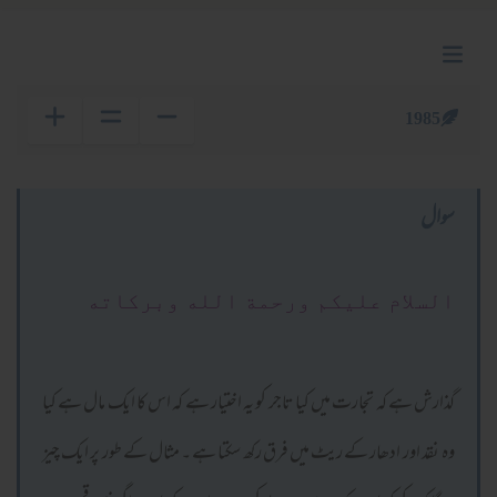
1985
سوال
السلام عليكم ورحمة الله وبركاته
گذارش ہے کہ تجارت میں کیا تاجر کو یہ اختیار ہے کہ اس کا ایک مال ہے کیا
وہ نقد اور ادھار کے ریٹ میں فرق رکھ سکتا ہے ۔ مثال کے طور پر ایک چیز