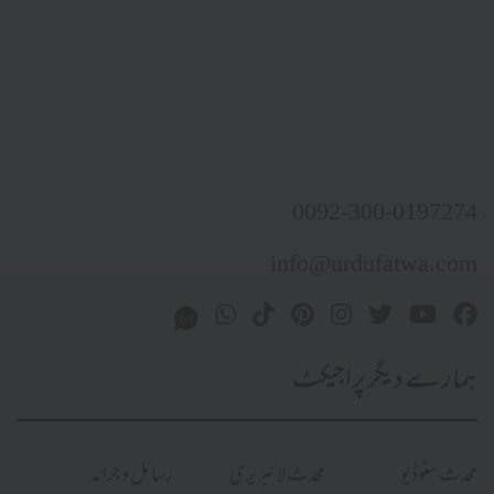
0092-300-0197274
info@urdufatwa.com
ہمارے دیگر پراجیکٹ
محدث سٹوڈیو
محدث لائبریری
رسائل و جرائد