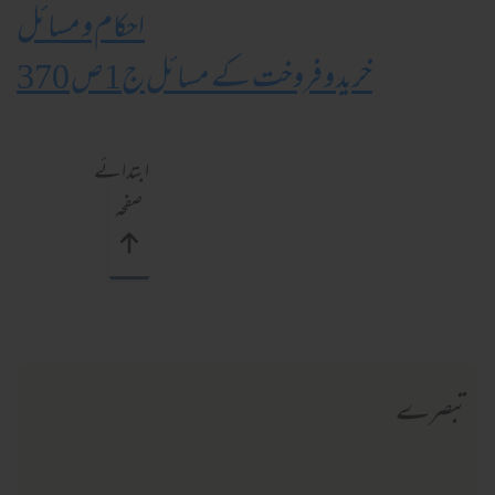
احکام و مسائل
خرید و فروخت کے مسائل ج1ص 370
ابتدائے
صفحہ
تبصرے