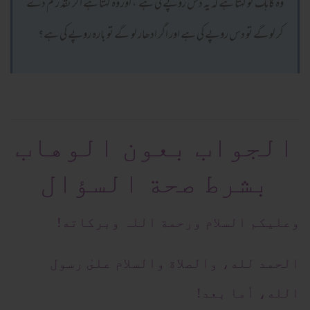
وہ گاہک کو کہتا ہے کہ یہ دس روپے کی ہے ، اور وہ کہتا ہے اگر نقد رقم دے
کر لو گے تو دس روپے کی ہے اور اگر ادھار لو گے تو بارہ روپے کی ہے؟
الجواب بعون الوهاب
بشرط صحة السؤال
وعلیکم السلام ورحمة اللہ وبرکاته!
الحمد لله، والصلاة والسلام علىٰ رسول
الله، أما بعد!