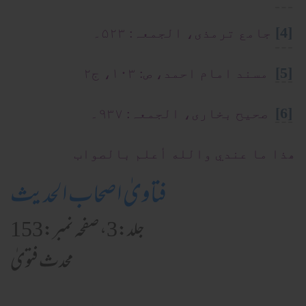
[4]
جامع ترمذی، الجمعہ: ۵۲۳۔
[5]
مسند امام احمد، ص: ۱۰۳، ج۲
[6]
صحیح بخاری، الجمعہ: ۹۳۷۔
ھذا ما عندي والله أعلم بالصواب
فتاویٰ اصحاب الحدیث
جلد:3، صفحہ نمبر:153
محدث فتویٰ