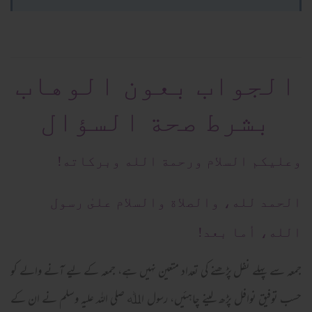
الجواب بعون الوهاب
بشرط صحة السؤال
وعلیکم السلام ورحمة الله وبرکاته!
الحمد لله، والصلاة والسلام علىٰ رسول
الله، أما بعد!
جمعہ سے پہلے نفل پڑھنے کی تعداد متعین نہیں ہے، جمعہ کے لیے آنے والے کو
حسب توفیق نوافل پڑھ لینے چاہئیں، رسول اﷲ صلی اللہ علیہ وسلم نے ان کے