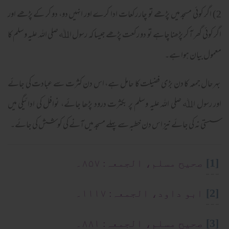
2) اگر کوئی مسجد میں پڑھے تو چار رکعات ادا کرے اور انہیں دو، دو کر کے پڑھے اور
اگر کوئی گھر آکر پڑھنا چاہے تو دو رکعت پڑھے جیسا کہ رسول اﷲ صلی اللہ علیہ وسلم کا
معمول بیان ہوا ہے۔
بہرحال جمعہ کا دن بڑی فضیلت کا حامل ہے، اس دن کثرت سے عبادت کی جائے
اور رسول اﷲ صلی اللہ علیہ وسلم پر بکثرت درود پڑھا جائے، نوافل کی ادائیگی میں
سستی نہ کی جائے نیز اس دن خطبہ سے پہلے مسجد میں آنے کی کوشش کی جائے۔
[1]
صحیح مسلم، الجمعہ: ۸۵۷۔
[2]
ابو داود، الجمعہ: ۱۱۱۷۔
[3]
صحیح مسلم، الجمعہ: ۸۸۱۔