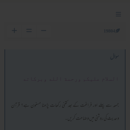
19804
سوال
السلام عليكم ورحمة الله وبركاته
جمعہ سے پہلے اور فراغت کے بعد کتنی رکعات پڑھنا مسنون ہے؟ قرآن
وحدیث کی روشنی میں وضاحت کریں۔