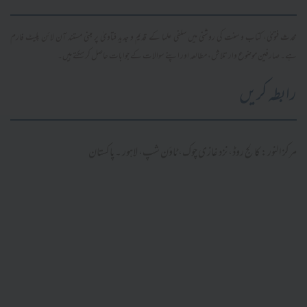
محدث فتویٰ، کتاب و سنت کی روشنی میں سلفی علما کے قدیم و جدید فتاویٰ پر مبنی مستند آن لائن پلیٹ فارم
ہے۔ صارفین موضوع وار تلاش، مطالعہ اور اپنے سوالات کے جوابات حاصل کر سکتے ہیں۔
رابطہ کریں
مرکز النور: کالج روڈ، نزد غازی چوک، ٹاؤن شپ، لاہور ۔ پاکستان