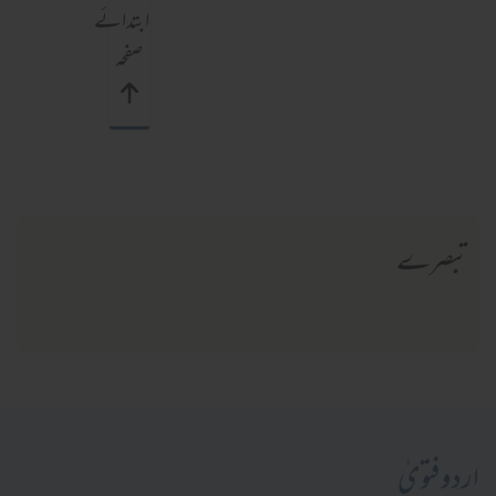
ابتدائے
صفحہ
تبصرے
اردو فتویٰ