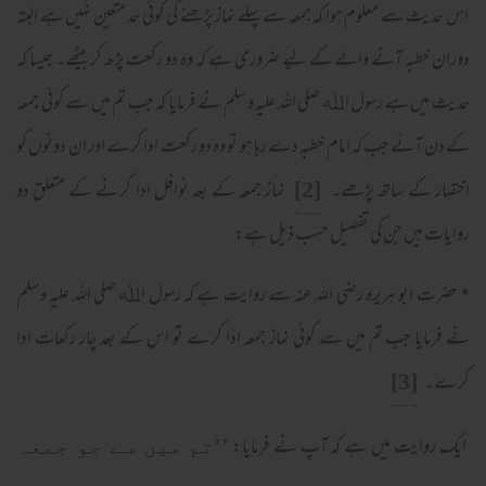
اس حدیث سے معلوم ہوا کہ جمعہ سے پہلے نماز پڑھنے کی کوئی حد متعین نہیں ہے البتہ
دوران خطبہ آنے والے کے لیے ضروری ہے کہ وہ دو رکعت پڑھ کر بیٹھے۔ جیسا کہ
حدیث میں ہے رسول اﷲ صلی اللہ علیہ وسلم نے فرمایا کہ جب تم میں سے کوئی جمعہ
کے دن آئے جب کہ امام خطبہ دے رہا ہو تو وہ دو رکعت ادا کرے اور ان دونوں کو
[2]
اختصار کے ساتھ پڑھے۔
نماز جمعہ کے بعد نوافل ادا کرنے کے متعلق دو
روایات ہیں جن کی تفصیل حسب ذیل ہے:
٭ حضرت ابو ہریرہ رضی اللہ عنہ سے روایت ہے کہ رسول اﷲ صلی اللہ علیہ وسلم
نے فرمایا جب تم میں سے کوئی نماز جمعہ ادا کرے تو اس کے بعد چار رکعات ادا
[3]
کرے۔
ایک روایت میں ہے کہ آپ نے فرمایا:
’’تم میں سے جو جمعہ