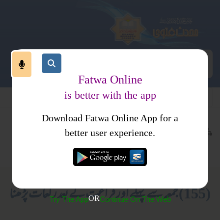
Fatwa Online
is better with the app
Download Fatwa Online App for a
عبادات
نماز
کتب فتاوی
better user experience.
جمعہ وعیدین
فتاویٰ اصحاب الحدیث جلد 3
(155) جمعہ سے پہلے اور فراغت کے بعد رکعات پڑھنا
OR
Try The App
Continue On The Web