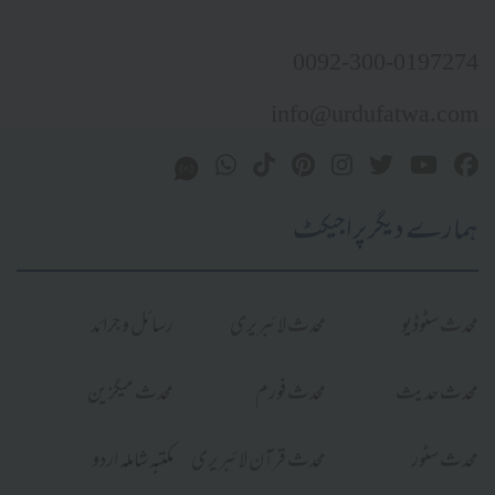
0092-300-0197274
info@urdufatwa.com
ہمارے دیگر پراجیکٹ
محدث سٹوڈیو
محدث لائبریری
رسائل و جرائد
محدث حدیث
محدث فورم
محدث میگزین
محدث سٹور
محدث قرآن لائبریری
مکتبہ شاملہ اردو