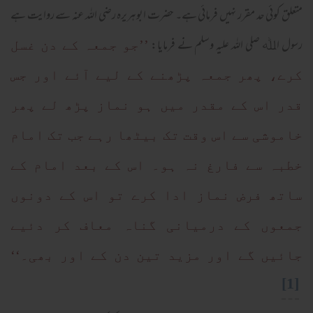
متعلق کوئی حد مقرر نہیں فرمائی ہے۔ حضرت ابوہریرہ رضی اللہ عنہ سے روایت ہے
رسول اﷲ صلی اللہ علیہ وسلم نے فرمایا:
’’جو جمعہ کے دن غسل
کرے، پھر جمعہ پڑھنے کے لیے آئے اور جس
قدر اس کے مقدر میں ہو نماز پڑھ لے پھر
خاموشی سے اس وقت تک بیٹھا رہے جب تک امام
خطبہ سے فارغ نہ ہو۔ اس کے بعد امام کے
ساتھ فرض نماز ادا کرے تو اس کے دونوں
جمعوں کے درمیانی گناہ معاف کر دئیے
جائیں گے اور مزید تین دن کے اور بھی۔‘‘
[1]