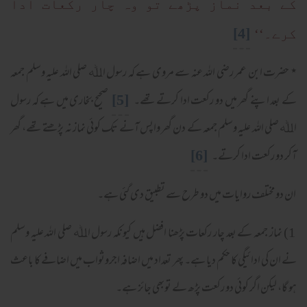
کے بعد نماز پڑھے تو وہ چار رکعات ادا
[4]
کرے۔‘‘
٭ حضرت ابن عمر رضی اللہ عنہ سے مروی ہے کہ رسول اﷲ صلی اللہ علیہ وسلم جمعہ
[5]
کے بعد اپنے گھر میں دو رکعت ادا کرتے تھے۔
صحیح بخاری میں ہے کہ رسول
اﷲ صلی اللہ علیہ وسلم جمعہ کے دن گھر واپس آنے تک کوئی نماز نہ پڑھتے تھے، گھر
[6]
آکر دو رکعت ادا کرتے۔
ان دو مختلف روایات میں دو طرح سے تطبیق دی گئی ہے۔
1) نماز جمعہ کے بعد چار رکعات پڑھنا افضل ہیں کیونکہ رسول اﷲ صلی اللہ علیہ وسلم
نے ان کی ادائیگی کا حکم دیا ہے۔ پھر تعداد میں اضافہ اجروثواب میں اضافے کا باعث
ہو گا، لیکن اگر کوئی دو رکعت پڑھ لے توبھی جائز ہے۔