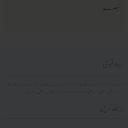
تبصرے
اردو فتویٰ
محدث فتویٰ، کتاب و سنت کی روشنی میں سلفی علما کے قدیم و جدید فتاویٰ پر مبنی مستند آن لائن پلیٹ فارم
ہے۔ صارفین موضوع وار تلاش، مطالعہ اور اپنے سوالات کے جوابات حاصل کر سکتے ہیں۔
رابطہ کریں