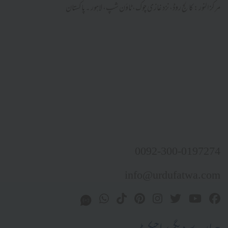
مرکز النور: کالج روڈ، نزد غازی چوک، ٹاؤن شپ، لاہور ۔ پاکستان
0092-300-0197274
info@urdufatwa.com