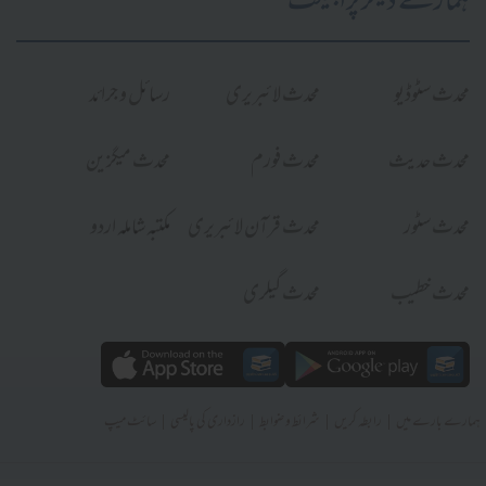
ہمارے دیگر پراجیکٹ
محدث سٹوڈیو
محدث لائبریری
رسائل و جرائد
محدث حدیث
محدث فورم
محدث میگزین
محدث سٹور
محدث قرآن لائبریری
مکتبہ شاملہ اردو
محدث خطیب
محدث گیلری
|
|
|
|
ہمارے بارے میں
رابطہ کریں
شرائط و ضوابط
رازداری کی پالیسی
سائٹ میپ