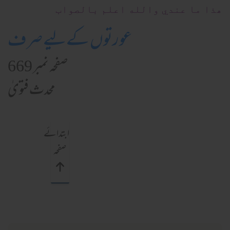
ھذا ما عندي والله اعلم بالصواب
عورتوں کےلیے صرف
صفحہ نمبر 669
محدث فتویٰ
ابتدائے
صفحہ