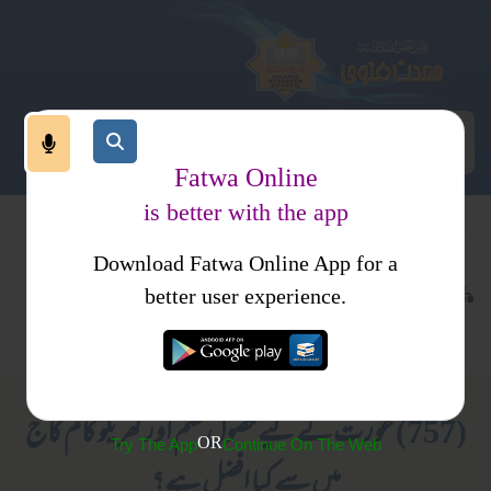
Fatwa Online
is better with the app
Download Fatwa Online App for a
اجتماعی نظام
معاشرتی نظام
کتب فتاوی
better user experience.
اصلاح معاشرہ
عورتوں کے لیے صرف
(757) عورت کے لیے حصول علم اور گھر یلو کام کاج
OR
Try The App
Continue On The Web
میں سے کیا افضل ہے؟