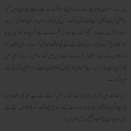
ہاں ایک مسلمان کا فریضہ ہے کہ وہ جس قدر طاقت رکھ سکے ویسے ہی دین میں سمجھ
حاصل کرے لیکن اپنے خاوند کی خدمت اس کی فرمانبرداری اور اپنی اولاد کی تربیت
بہت بڑا فریضہ ہے لہٰذا تعلیم کے لیے روزانہ نشست کے لیے اگر چہ وہ تھوڑی ہی ہو
خود کو فارغ کرے یا ہر روز پڑھائی کے لیے کچھ وقت خاص کرے اور بقیہ وقت روز
مرہ کاموں کے لیے استعمال کرے لہٰذا اسے دین میں تفقہ حاصل کرنے کو بھی نہیں
چھوڑنا چاہیے اور نہ ہی اپنے اعمال اور بچوں کو چھوڑنا چاہیے کہ وہ انھیں نوکرانی کے
سپرد کردے۔
اس معاملے میں اعتدال ہونا چاہیے تفقہ حاصل کرنے کے لیے بھی کچھ وقت ہونا
چاہیے اگرچہ وہ تھوڑا ہی ہو اور ضرورت کے مطابق کچھ وقت گھریلو کاموں کے لیے
بھی ہونا چاہیے (فضیلۃ الشیخ صالح الفوزان )