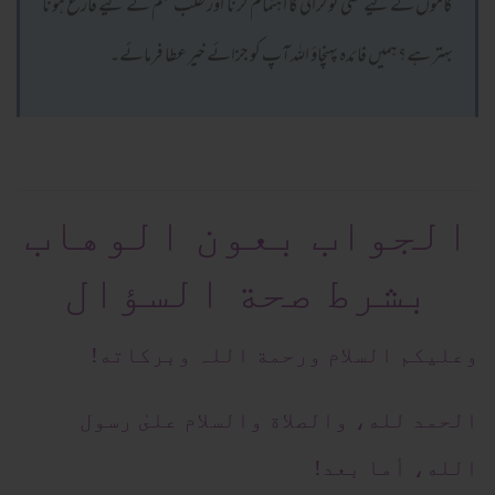
کاموں کے لیے کسی نوکرانی کا اہتمام کرنا اور طلب علم کے لیے فارغ ہونا
بہتر ہے؟ہمیں فائدہ پہنچاؤ اللہ آپ کو جزائے خیر عطا فرمائے۔
الجواب بعون الوهاب
بشرط صحة السؤال
وعلیکم السلام ورحمة اللہ وبرکاته!
الحمد لله، والصلاة والسلام علىٰ رسول
الله، أما بعد!