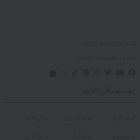
0092-300-0197274
info@urdufatwa.com
ہمارے دیگر پراجیکٹ
محدث سٹوڈیو
محدث لائبریری
رسائل و جرائد
محدث حدیث
محدث فورم
محدث میگزین