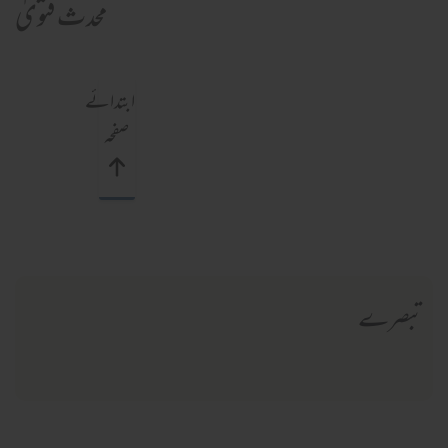
محدث فتویٰ
ابتدائے
صفحہ
تبصرے