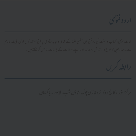
اردو فتویٰ
محدث فتویٰ، کتاب و سنت کی روشنی میں سلفی علما کے قدیم و جدید فتاویٰ پر مبنی مستند آن لائن پلیٹ فارم
ہے۔ صارفین موضوع وار تلاش، مطالعہ اور اپنے سوالات کے جوابات حاصل کر سکتے ہیں۔
رابطہ کریں
مرکز النور: کالج روڈ، نزد غازی چوک، ٹاؤن شپ، لاہور ۔ پاکستان