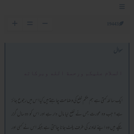
19443
سوال
السلام عليكم ورحمة الله وبركاته
ایک سائلہ کہتی ہے ہم حکم خلع کی وضاحت چاہتے ہیں کیا اس میں رجوع جائز
ہے؟ جب وہ عورت جس نے خلع لیا مال دار ہے اور اس کو دوسال گزر
چکے ہیں وہ اپنے خاوند کی طرف پلٹ جانا چاہتی ہے جبکہ اس نے کسی اور