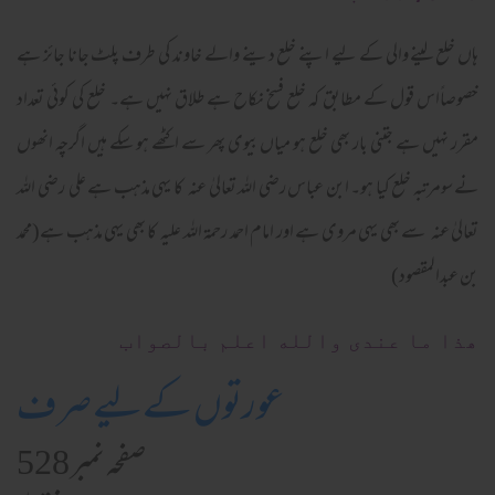
ہاں خلع لینے والی کے لیے اپنے خلع دینے والے خاوند کی طرف پلٹ جانا جائز ہے
خصوصاًاس قول کے مطابق کہ خلع فسخ نکاح ہے طلاق نہیں ہے۔ خلع کی کوئی تعداد
مقرر نہیں ہے جتنی بار بھی خلع ہو میاں بیوی پھر سے اکٹھے ہو سکے ہیں اگرچہ انھوں
نے سومرتبہ خلع کیا ہو۔ ابن عباس رضی اللہ تعالیٰ عنہ کا یہی مذہب ہے علی رضی اللہ
تعالیٰ عنہ سے بھی یہی مروی ہے اور امام احمد رحمۃ اللہ علیہ کا بھی یہی مذہب ہے(محمد
بن عبدالمقصود)
ھذا ما عندی والله اعلم بالصواب
عورتوں کےلیے صرف
صفحہ نمبر 528