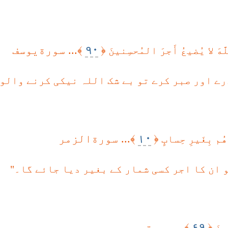
٩٠
﴿
﴾... سورةيوسف
اللَّهَ لا يُضيعُ أَجرَ المُحسِنينَ
رے اور صبر کرے تو بے شک اللہ نیکی کرنے والو
١٠
﴿
﴾... سورةالزمر
َهُم بِغَيرِ حِسابٍ
 ان کا اجر کسی شمار کے بغیر دیا جائے گا۔"
٤٩
﴿
﴾... سورةهود
قينَ