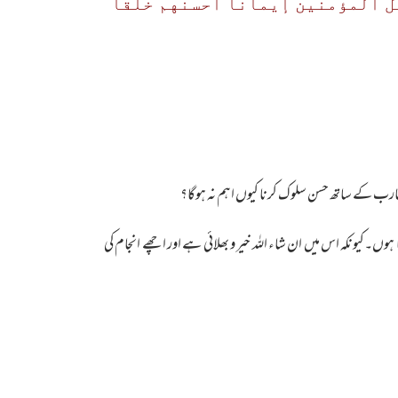
مل المؤمنين إيمانا أحسنهم خلقا
قارب کے ساتھ حسن سلوک کرنا کیوں اہم نہ ہوگا؟
ہوں۔کیونکہ اس میں ان شاء اللہ خیر و بھلائی ہے اور اچھے انجام کی