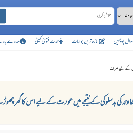
وال پوچھیں
تازہ ترین جوابات
محدث فتویٰ کمیٹی
ہمارے بارے
ں کے لیے صرف