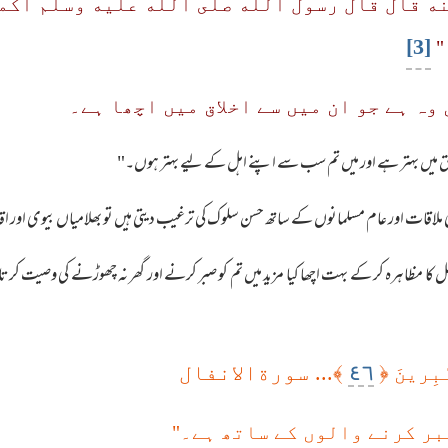
نه قال قال رسول الله صلى الله عليه وسلم أك
[3]
"
وہ ہے جو ان میں سے اخلاق میں اچھا ہے۔
حق میں بہتر ہے اور میں تم سب سے اپنے اہل کے لیے بہتر ہوں۔"
 ملاقات اور عام مسلمانوں کے ساتھ حسن سلوک کی ترغیب دیتی ہیں تو بھلامیاں بیوی اور ا
مل کا مظاہرہ کر کے بہت اچھا کیا مزید میں تم کو صبر کرنے اور گھر نہ چھوڑنے کی وصیت کرتا 
٤٦
﴿
﴾... سورةالانفال
ـٰبِرينَ
بر کرنے والوں کے ساتھ ہے۔"