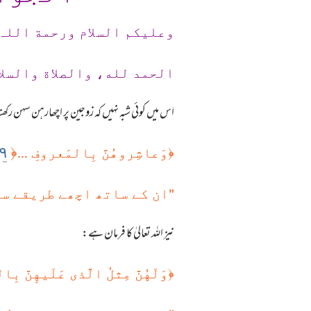
وعلیکم السلام ورحمة اللہ
الحمد لله، والصلاة والسلا
اس میں کوئی شبہ نہیں کہ زوجین پر اچھارہن سہن رکھن
٩
﴿
﴿
وَعاشِروهُنَّ بِالمَعروفِ ...
"ان کے ساتھ اچھے طریقے سے
نیز اللہ تعالیٰ کا فرمان ہے:
﴿
وَلَهُنَّ مِثلُ الَّذى عَلَيهِنَّ بِا