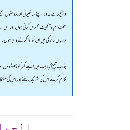
واضح رہے کہ وہ اپنے ساتھیوں اور دوستوں 
سخت الم و تکلیف محسوس کرتی ہوں اور اس نے مجھے
داریاں عائد کی ہیں ان کو ادا کرنے والی ہوں۔
جناب شیخ!کیا جب میں اپنے گھر کو چھوڑدوں اور
کلام کرنے اس کی شریک بننے اور اس کی مش
الجوا