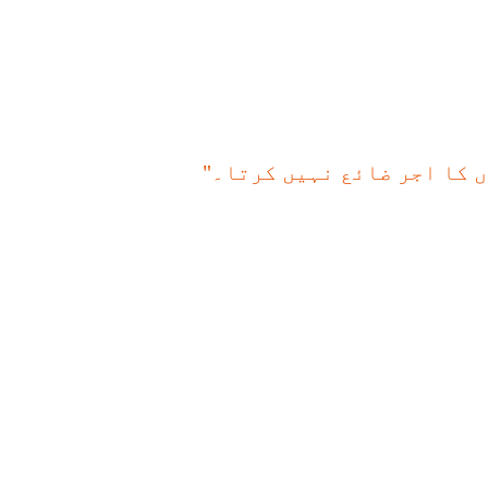
ں کا اجر ضائع نہیں کرتا۔"