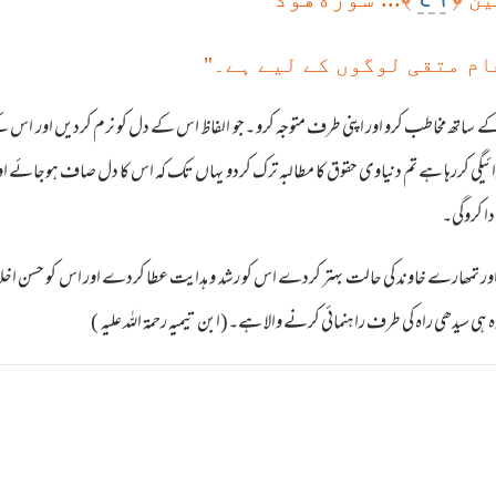
ام متقی لوگوں کے لیے ہے۔"
اظ کے ساتھ مخاطب کرو اور اپنی طرف متوجہ کرو ۔جو الفاظ اس کے دل کو نرم کردیں اور 
ادائیگی کررہا ہے تم دنیاوی حقوق کا مطالبہ ترک کردو یہاں تک کہ اس کا دل صاف ہوجائ
دا کروگی۔
رمائے اور تمھارے خاوند کی حالت بہتر کردے اس کو رشد و ہدایت عطا کردے اور اس کو حسن اخلاق 
ی سیدھی راہ کی طرف راہنمائی کرنے والا ہے۔(ابن تیمیہ رحمۃ اللہ علیہ )