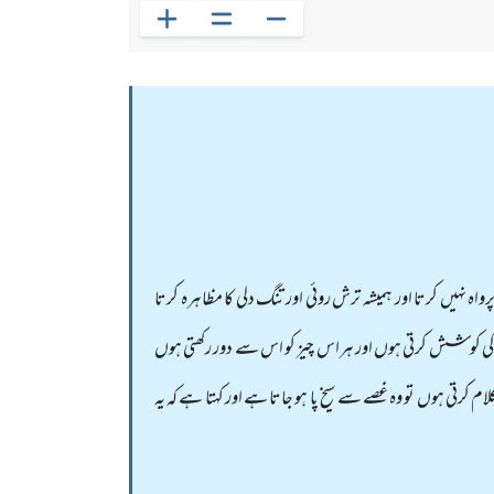
واہ نہیں کرتا اور ہمیشہ ترش روئی اور تنگ دلی کا مظاہرہ کرتا
ے کی کوشش کرتی ہوں اور ہراس چیز کو اس سے دور رکھتی ہوں
کرتی ہوں تو وہ غصے سے سیخ پا ہو جاتا ہے اور کہتا ہے کہ یہ