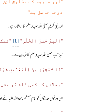
"اور معروف کے مطابق ان(عو
درجہ حاصل ہے"
اور نبی کریم صلی اللہ علیہ وسلم کا ارشاد ہے۔
[1]
"الْبِرُّ حُسْنُ الْخُلُقِ"
"نیکی
نیز آپ صلی اللہ علیہ وسلم کا فرمان ہے۔
"لَا تَحْقِرَنَّ مِنْ الْمَعْرُوفِ شَيْئً
"بھلائی کے کسی کام کو حقی
ان دونوں حدیثوں کو امام مسلم رحمۃ اللہ علیہ نے اپ