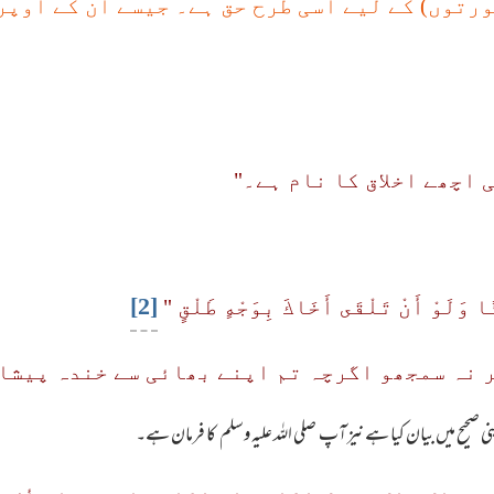
رتوں) کے لیے اسی طرح حق ہے۔ جیسے ان کے اوپر
 اچھے اخلاق کا نام ہے۔"
[2]
ا وَلَوْ أَنْ تَلْقَى أَخَاكَ بِوَجْهٍ طَلْقٍ "
ر نہ سمجھو اگرچہ تم اپنے بھائی سے خندہ پیشان
نی صحیح میں بیان کیا ہے نیز آپ صلی اللہ علیہ وسلم کا فرمان ہے۔