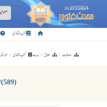
کتب فتاوی
س
معاملات
طلاق
عدت
کتب فتاوی
عورتو
(589) خاوند کی بدسلوکی کے نتیجے میں عورت کے لیے اس کا گھر چھوڑنے کا حکم