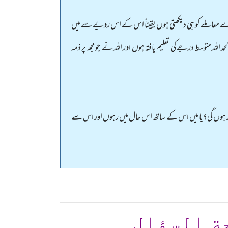
معاملے کو ہی دیکھتی ہوں یقیناً اس کے اس رویے سے میں
للہ متوسط درجے کی تعلیم یافتہ ہوں اور اللہ نے جو مجھ پر ذمہ
ناہگار ہوں گی؟یا میں اس کے ساتھ اس حال میں رہوں اور اس سے
ة السؤال