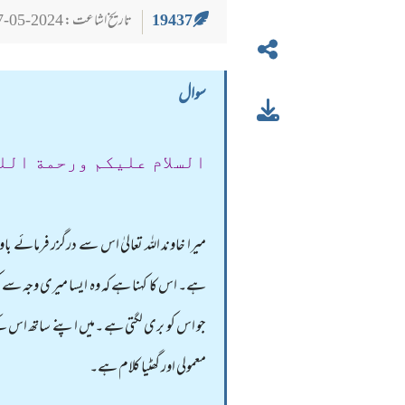
19437
تاریخ اشاعت : 2024-05-27
سوال
السلام عليكم ورحمة الل
میرا خاوند اللہ تعالیٰ اس سے درگزر فرمائے باو
ہے۔ اس کا کہنا ہے کہ وہ ایسا میری وجہ سے 
جو اس کو بری لگتی ہے ۔میں اپنے ساتھ اس کے ا
معمولی اور گھٹیا کلام ہے۔