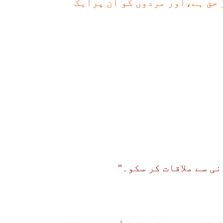
 حق ہے،اور مردوں کو ان پرایک
ی سے ملاقات کر سکو۔"