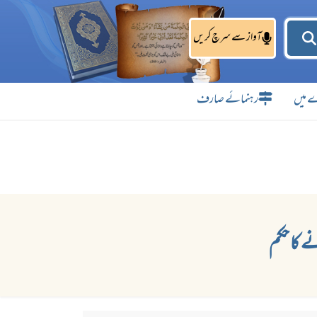
آواز سے سرچ کریں
 میں
رہنمائے صارف