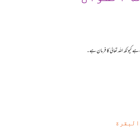
ے کیونکہ اللہ تعالیٰ کا فرمان ہے۔
 البقرة