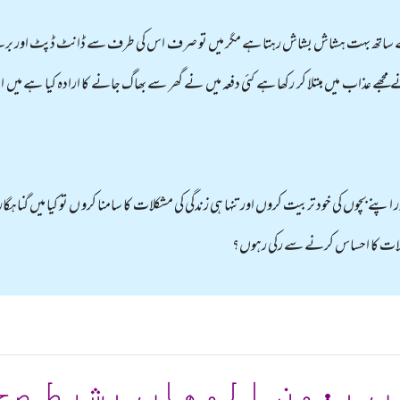
کے ساتھ بہت ہشاش بشاش رہتا ہے مگر میں تو صرف اس کی طرف سے ڈانٹ ڈپٹ اور برے 
 عذاب میں مبتلا کر رکھا ہے کئی دفعہ میں نے گھر سے بھاگ جانے کا ارادہ کیا ہے میں الحمد ا
 اپنے بچوں کی خود تربیت کروں اور تنہا ہی زندگی کی مشکلات کا سامنا کرو ں تو کیا میں گ
کلات کا احساس کرنے سے رکی رہوں؟
ب بعون الوهاب بشرط صح