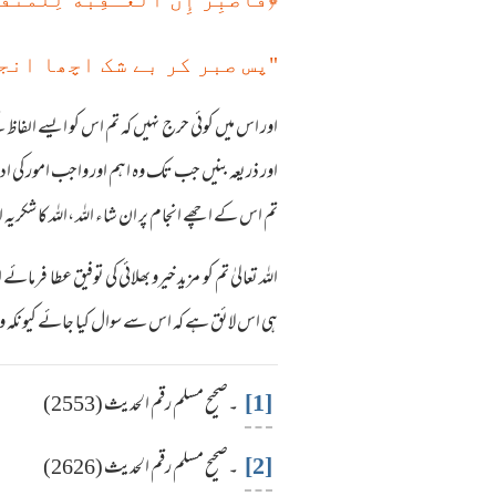
"پس صبر کر بے شک اچھا انج
اور اس میں کوئی حرج نہیں کہ تم اس کو ایسے الف
اور ذریعہ بنیں جب تک وہ اہم اور واجب امور کی 
تم اس کے اچھے انجام پر ان شاء اللہ ،اللہ کا شکریہ ا
اللہ تعالیٰ تم کو مزید خیرو بھلائی کی توفیق عطا ف
ہی اس لائق ہے کہ اس سے سوال کیا جائے کیونکہ وہ ہ
[1]
۔صحیح مسلم رقم الحدیث (2553)
[2]
۔صحیح مسلم رقم الحدیث (2626)