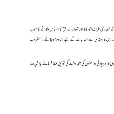
اس کے تمھاری طرف انبساط اور تمھارے حق کا احساس دلانے کا سبب
ے اور اس کا سینہ تیرے مطالبات کے لیے کشادہ ہو جائے ۔ عنقریب
خندہ پیشانی اور حقوق کی نگہداشت کی توفیق عطا فرمائے بلا شبہ اللہ