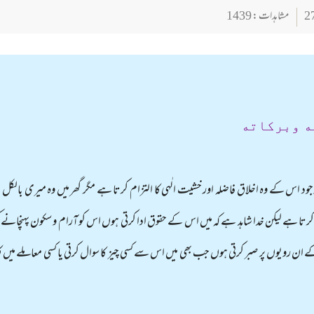
مشاہدات : 1439
ه وبركاته
جود اس کے وہ اخلاق فاضلہ اور خشیت الٰہی کا التزام کرتا ہے مگر گھر میں وہ میری بالکل پر
کرتا ہے لیکن خدا شاہد ہے کہ میں اس کے حقوق ادا کرتی ہوں اس کو آرام و سکون پہنچان
ن رویوں پر صبر کرتی ہوں جب بھی میں اس سے کسی چیز کا سوال کرتی یا کسی معاملے میں کلام 