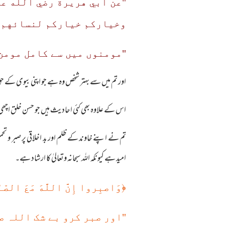
"عن أبي هريرة رضي الله ع
وخياركم خياركم لنسائهم 
"مومنوں میں سے کامل مومن 
اور تم میں سے بہتر شخص وہ ہے جو اپنی بیوی کے 
اس کے علاوہ بھی کئی احادیث ہیں جو حسن خلق اچھی
تم نے اپنے خاوند کے ظلم اور بد اخلاقی پر صبر و تح
امید ہے کیونکہ اللہ سبحانہ وتعالیٰ کا ارشاد ہے۔
﴿
وَاصبِروا إِنَّ اللَّهَ مَعَ الصّ
"اور صبر کرو بے شک اللہ ص