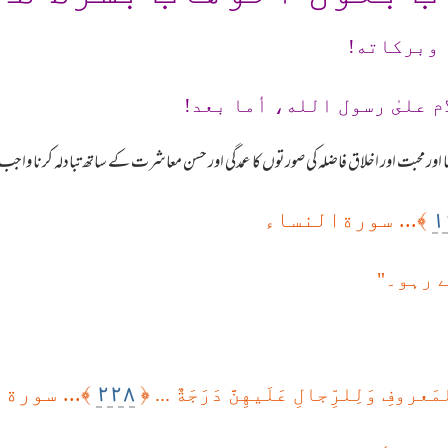
 وبرکاته!
م علىٰ رسول الله، أما بعد!
ا اور محبت اور اخلاق فاضلہ کی صورتوں کا عمدگی اور حسن معاشرت کے ساتھ تبادلہ کرنا واجب ہ
١
﴾... سورةالنساء
 رہو۔"
٢٢٨
﴿
﴾... سورة
لمَعروفِ وَلِلرِّجالِ عَلَيهِنَّ دَرَجَةٌ ...