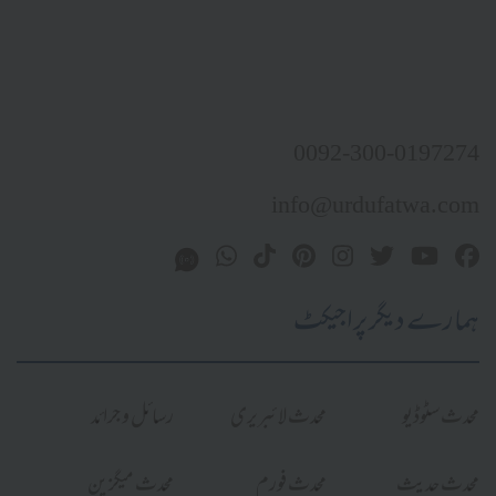
0092-300-0197274
info@urdufatwa.com
ہمارے دیگر پراجیکٹ
محدث سٹوڈیو
محدث لائبریری
رسائل و جرائد
محدث حدیث
محدث فورم
محدث میگزین