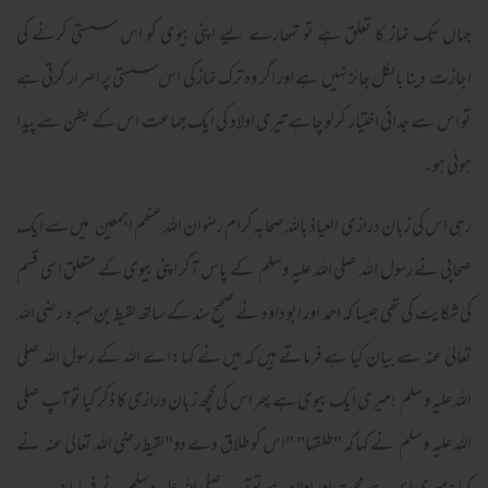
جہاں تک نماز کا تعلق ہے تو تمھارے لیے اپنی بیوی کو اس سستی کرنے کی
اجازت دینا بالکل جائز نہیں ہے اور اگر وہ ترک نماز کی اس سستی پر اصرار کرتی ہے
تو اس سے جدائی اختیار کرلو چاہے تیری اولاد کی ایک جماعت اس کے بطن سے پیدا
ہوئی ہو۔
رہی اس کی زبان درازی العیاذ باللہ صحابہ کرام رضوان اللہ عنھم اجمعین میں سے ایک
صحابی نے رسول اللہ صلی اللہ علیہ وسلم کے پاس آکر اپنی بیوی کے متعلق اسی قسم
کی شکایت کی تھی جیسا کہ احمد اور ابو داؤد نے صحیح سند کے ساتھ لقیط بن صبرہ رضی اللہ
تعالیٰ عنہ سے بیان کیا ہے فرماتے ہیں کہ میں نے کہا:اے اللہ کے رسول اللہ صلی
اللہ علیہ وسلم !میری ایک بیوی ہے پھر اس کی کچھ زبان درازی کا ذکر کیا تو آپ صلی
اللہ علیہ وسلم نے کہا کہ "طلقها" "اس کو طلاق دے دو"لقیط رضی اللہ تعالیٰ عنہ نے