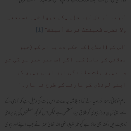
کہا:میری اس سے محبت اور اولاد ہے تو آپ صلی اللہ علیہ وسلم نے فرمایا:
"مرها أو قل لها فإن يكن فيها خير فستفعل
[1]
ولا تضرب ظعينتك ضربك أميتك"
"اس کو (اصلاح ) کا حکم دے یا اس کو (خیر
بھلائی کی بات) کہہ اگر اس میں خیر ہو گی تو
وہ تیری بات مانے گی اور اپنی بیوی کو
اپنی لونڈی کو مارنے کی طرح نہ مار۔"
امام شوکانی رحمۃ اللہ علیہ نے کہا: بلا شبہ یہ حدیث اس بات کی دلیل ہے کہ آدمی کے
لیے اپنی زبان دراز بیوی کو طلاق دینا مستحسن ہے لیکن اس کو کچھ مصلحتوں کی بنا پر اپنی
زوجیت میں رکھنا بھی جائز ہے کیونکہ لقیط رضی اللہ تعالیٰ عنہ نے جب اپنے اور بیوی