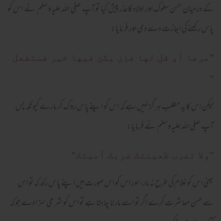
کے درمیان حسن سلوک اور اولاد کاعذر پیش کیا تو آپ صلی اللہ علیہ وسلم نے اس کو
پاس رکھنے کی اجازت دے دی اور فرمایا:
"مرها أو قل لها فإن يكن فيها خير فستفعل
"
لیکن اس کا یہ مطلب ہر گز نہیں ہے کہ اس کو اپنے پاس روک کر مارے کیونکہ پس
آپ صلی اللہ علیہ وسلم نے فرمایا:
"ولا تضرب ظعينتك ضربك أميتك"
یعنی اس کو غلام کی طرح نہ مار، اور اس کو اس صورت میں اپنے پاس رکھ کہ تو اس
سے حسن معاشرت کرے اگر تو اسے مارنا چاہتا ہے تو اس کو شرعی سزا دے جو کہ