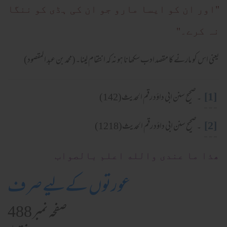
"اور ان کو ایسا مارو جو ان کی ہڈی کو ننگا
نہ کرے۔"
یعنی اس کو مارنے کا مقصد ادب سکھانا ہو نہ کہ انتقام لینا۔(محمد بن عبد المقصود)
[1]
۔ صحیح سنن ابی داؤد رقم الحدیث(142)
[2]
۔صحیح سنن ابی داؤد رقم الحدیث(1218)
ھذا ما عندی والله اعلم بالصواب
عورتوں کےلیے صرف
صفحہ نمبر 488