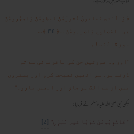
کتاب اللہ میں مذکور ہے۔
﴿
وَالّـٰتى تَخافونَ نُشوزَهُنَّ فَعِظوهُنَّ وَاهجُروهُنَّ
٣٤
﴾...
﴿
فِى المَضاجِعِ وَاضرِبوهُنَّ ...
سورةالنساء
"اور وہ عورتیں جن کی نافرمانی سے تم
ڈرتے ہو۔ سو انھیں نصیحت کرو اور بستروں
میں ان سے الگ ہو جاؤ اور انھیں مارو۔"
لیکن نبی صلی اللہ علیہ وسلم نے فرمایا:
[2]
" فَاضْرِبُوهُنَّ ضَرْبًا غير مُبَرِّحٍ"