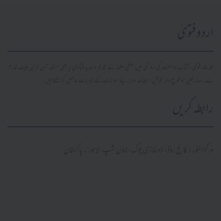
اردو فتویٰ
محدث فتویٰ، کتاب و سنت کی روشنی میں سلفی علما کے قدیم و جدید فتاویٰ پر مبنی مستند آن لائن پلیٹ فارم
ہے۔ صارفین موضوع وار تلاش، مطالعہ اور اپنے سوالات کے جوابات حاصل کر سکتے ہیں۔
رابطہ کریں
مرکز النور: کالج روڈ، نزد غازی چوک، ٹاؤن شپ، لاہور ۔ پاکستان