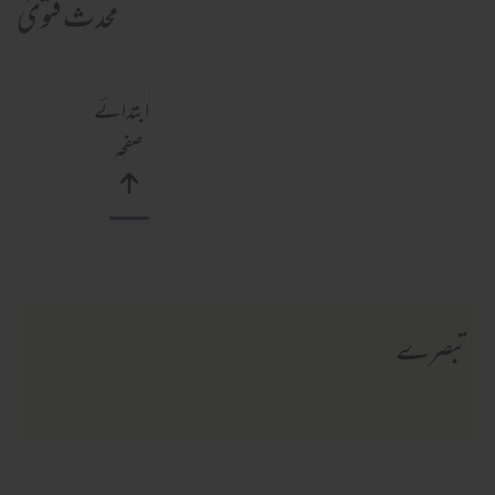
محدث فتویٰ
ابتدائے
صفحہ
تبصرے