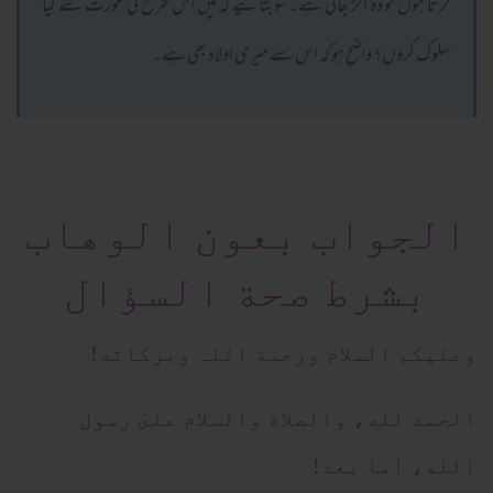
کرتا ہوں تو وہ اکڑ جاتی ہے۔ سو بتائیے کہ میں اس طرح کی عورت سے کیا
سلوک کروں؟ واضح ہو کہ اس سے میری اولاد بھی ہے۔
الجواب بعون الوهاب
بشرط صحة السؤال
وعلیکم السلام ورحمة اللہ وبرکاته!
الحمد لله، والصلاة والسلام علىٰ رسول
الله، أما بعد!