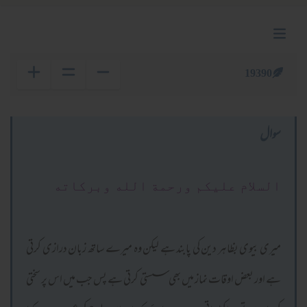
19390
سوال
السلام عليكم ورحمة الله وبركاته
میری بیوی بظاہر دین کی پابند ہے لیکن وہ میرے ساتھ زبان درازی کرتی
ہے اور بعض اوقات نماز میں بھی سستی کرتی ہے پس جب میں اس پر سختی