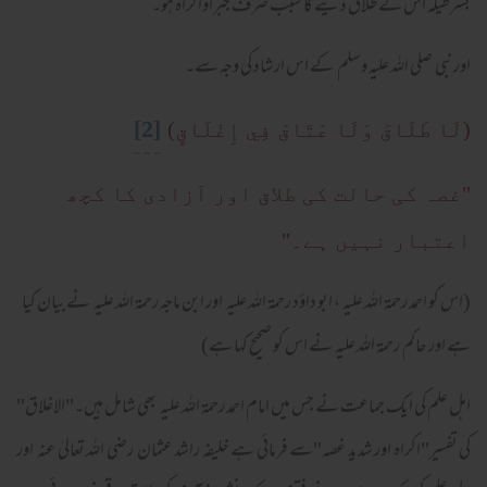
بشرطیکہ اس کے طلاق دینے کا سبب صرف جبراواکراہ ہو۔
اور نبی صلی اللہ علیہ وسلم کے اس ارشاد کی وجہ سے۔
[2]
(لَا طَلَاقَ وَلَا عَتَاقَ فِي إِغْلَاقٍ)
"غصہ کی حالت کی طلاق اور آزادی کا کچھ
اعتبار نہیں ہے۔"
(اس کو احمد رحمۃ اللہ علیہ ، ابو داؤد رحمۃ اللہ علیہ اور ابن ماجہ رحمۃ اللہ علیہ نے بیان کیا
ہے اور حاکم رحمۃ اللہ علیہ نے اس کو صحیح کہا ہے)
اہل علم کی ایک جماعت نے جس میں امام احمد رحمۃ اللہ علیہ بھی شامل ہیں۔"الاغلاق"
کی تفسیر"اکراہ اور شدید غصہ"سے فرمائی ہے خلیفہ راشد عثمان رضی اللہ تعالیٰ عنہ اور