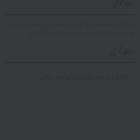
اردو فتویٰ
محدث فتویٰ، کتاب و سنت کی روشنی میں سلفی علما کے قدیم و جدید فتاویٰ پر مبنی مستند آن لائن پلیٹ فارم
ہے۔ صارفین موضوع وار تلاش، مطالعہ اور اپنے سوالات کے جوابات حاصل کر سکتے ہیں۔
رابطہ کریں
مرکز النور: کالج روڈ، نزد غازی چوک، ٹاؤن شپ، لاہور ۔ پاکستان