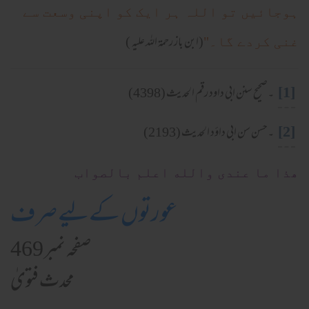
ہوجائیں تو اللہ ہر ایک کو اپنی وسعت سے
(ابن باز رحمۃ اللہ علیہ )
غنی کردے گا۔"
[1]
۔صحیح سنن ابی داود رقم الحدیث (4398)
[2]
۔حسن سن ابی داؤد الحدیث (2193)
ھذا ما عندی والله اعلم بالصواب
عورتوں کےلیے صرف
صفحہ نمبر 469
محدث فتویٰ