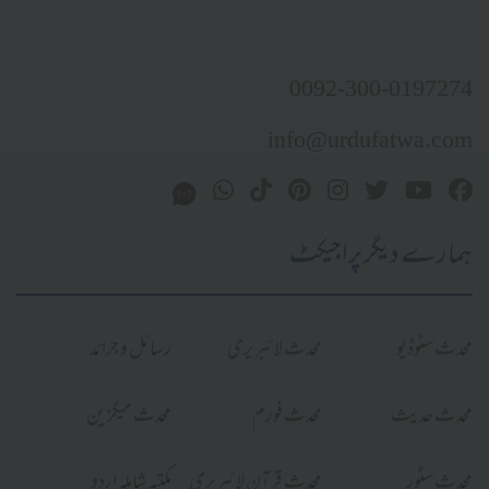
0092-300-0197274
info@urdufatwa.com
ہمارے دیگر پراجیکٹ
محدث سٹوڈیو
محدث لائبریری
رسائل و جرائد
محدث حدیث
محدث فورم
محدث میگزین
محدث سٹور
محدث قرآن لائبریری
مکتبہ شاملہ اردو