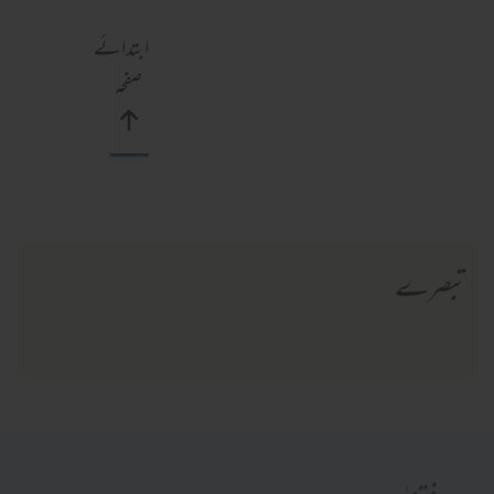
ابتدائے
صفحہ
تبصرے