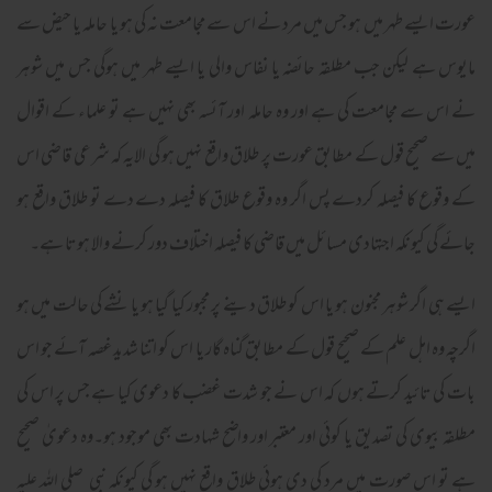
عورت ایسے طہر میں ہو جس میں مرد نے اس سے مجامعت نہ کی ہو یا حاملہ یا حیض سے
مایوس ہے لیکن جب مطلقہ حائضہ یا نفاس والی یا ایسے طہر میں ہوگی جس میں شوہر
نے اس سے مجامعت کی ہے اور وہ حاملہ اور آئسہ بھی نہیں ہے تو علماء کے اقوال
میں سے صحیح قول کے مطابق عورت پر طلاق واقع نہیں ہو گی الایہ کہ شرعی قاضی اس
کے وقوع کا فیصلہ کردے پس اگر وہ وقوع طلاق کا فیصلہ دے دے تو طلاق واقع ہو
جائے گی کیونکہ اجتہادی مسائل میں قاضی کا فیصلہ اختلاف دور کرنے والا ہوتا ہے۔
ایسے ہی اگر شوہر مجنون ہو یا اس کو طلاق دینے پر مجبور کیا گیا ہو یا نشے کی حالت میں ہو
اگرچہ وہ اہل علم کے صحیح قول کے مطابق گناہ گار یا اس کو اتنا شدید غصہ آئے جو اس
بات کی تائید کرتے ہوں کہ اس نے جو شدت غضب کا دعوی کیا ہے جس پر اس کی
مطلقہ بیوی کی تصدیق یا کوئی اور معتبر اور واضح شہادت بھی موجود ہو۔وہ دعویٰ صحیح
ہے تو اس صورت میں مرد کی دی ہوئی طلاق واقع نہیں ہو گی کیونکہ نبی صلی اللہ علیہ