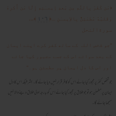
﴿
مَن كَفَرَ بِاللَّهِ مِن بَعدِ إيمـٰنِهِ إِلّا مَن أُكرِهَ
١٠٦
﴾...
﴿
وَقَلبُهُ مُطمَئِنٌّ بِالإيمـٰنِ ...
سورةالنحل
"جو شخص اللہ کے ساتھ کفر کرے اپنے ایمان
کے بعد سوائے اس کے جسے مجبور کیا جائے
اور اس کا دل ایمان پر مطمئن ہو۔"
جو شخص کفر پر مجبور کیا جائے اس کو کافر قرارنہیں دیا جائے گا۔ بشرطیکہ اس کا دل
ایمان پر مطمئن ہوتو جو طلاق پر مجبور کیا جائے اس کو بدرجہ اولیٰ طلاق دینے والا نہیں
سمجھا جائے گا۔