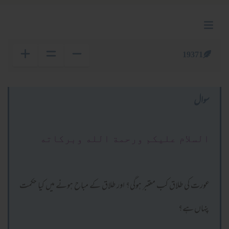
19371
سوال
السلام عليكم ورحمة الله وبركاته
عورت کی طلاق کب معتبر ہوگی؟ اور طلاق کے مباح ہونے میں کیا حکمت
پنہاں ہے؟