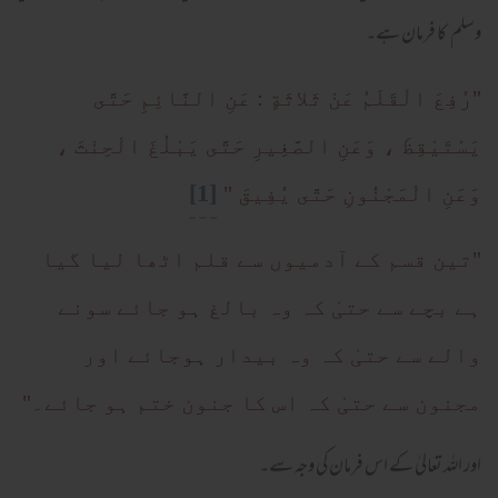
وسلم کا فرمان ہے۔
"رُفِعَ الْقَلَمُ عَنْ ثَلاثَةٍ : عَنِ النَّائِمِ حَتَّى
يَسْتَيْقِظَ ، وَعَنِ الصَّغِيرِ حَتَّى يَبْلُغَ الْحِنْثَ ،
[1]
وَعَنِ الْمَجْنُونِ حَتَّى يُفِيقَ "
"تین قسم کے آدمیوں سے قلم اٹھا لیا گیا
ہے بچے سے حتیٰ کہ وہ بالغ ہو جائے سونے
والے سے حتیٰ کہ وہ بیدار ہوجائے اور
مجنون سے حتیٰ کہ اس کا جنون ختم ہو جائے۔"
اور اللہ تعالیٰ کے اس فرمان کی وجہ سے۔