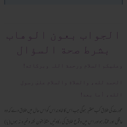
الجواب بعون الوهاب
بشرط صحة السؤال
وعلیکم السلام ورحمة اللہ وبرکاته!
الحمد لله، والصلاة والسلام علىٰ رسول
الله، أما بعد!
عورت کی طلاق کب معتبر ہوگی جب اس کا خاوند اس کو اس حال میں طلاق دے کہ وہ
عاقل اور مختار ہو اور اس میں وقوع طلاق کی رکاوٹیں مثلاً جنون نشہ وغیرہ نہ ہوں(یا)