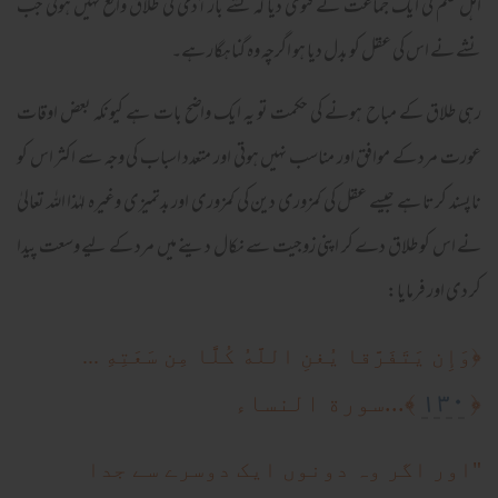
اہل علم کی ایک جماعت نے فتوی دیا کہ نشے باز آدمی کی طلاق واقع نہیں ہوئی جب
نشے نے اس کی عقل کو بدل دیا ہو اگرچہ وہ گناہگار ہے۔
رہی طلاق کے مباح ہونے کی حکمت تو یہ ایک واضح بات ہے کیونکہ بعض اوقات
عورت مرد کے موافق اور مناسب نہیں ہوتی اور متعدد اسباب کی وجہ سے اکثر اس کو
ناپسند کرتا ہے جیسے عقل کی کمزوری دین کی کمزوری اور بدتمیزی وغیرہ لہٰذا اللہ تعالیٰ
نے اس کو طلاق دے کر اپنی زوجیت سے نکال دینے میں مرد کے لیے وسعت پیدا
کر دی اور فرمایا:
﴿
وَإِن يَتَفَرَّقا يُغنِ اللَّهُ كُلًّا مِن سَعَتِهِ ...
١٣٠
﴿
﴾...سورة النساء
"اور اگر وہ دونوں ایک دوسرے سے جدا