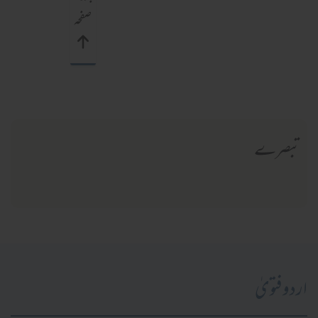
صفحہ
تبصرے
اردو فتویٰ