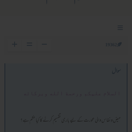
19362
سوال
السلام عليكم ورحمة الله وبركاته
حیض ونفاس والی عورت کے لیے باری تقسیم کرنے کا کیا حکم ہے؟