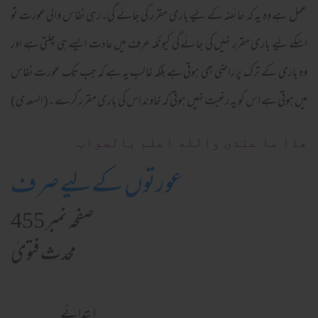
عمل ہے وہ یہ کہ حائضہ کے لیے باری مقرر کی جائے گی۔رہی نفاس والی عورت تو
اسکے لیے باری مقرر نہیں کی جائے گی کیونکہ عرف میں عادت ایسے ہی چلتی ہے اور
وہ باری کے ترک پر راضی بھی ہوتی ہے بلکہ غالب یہ ہے کہ جب تک عورت نفاس
میں ہوتی ہے اس کو یہ رغبت نہیں ہوتی کہ خاوند اس کی باری مقرر کرے۔(السعدی)
ھذا ما عندی والله اعلم بالصواب
عورتوں کےلیے صرف
صفحہ نمبر 455
محدث فتویٰ
ابتدائے