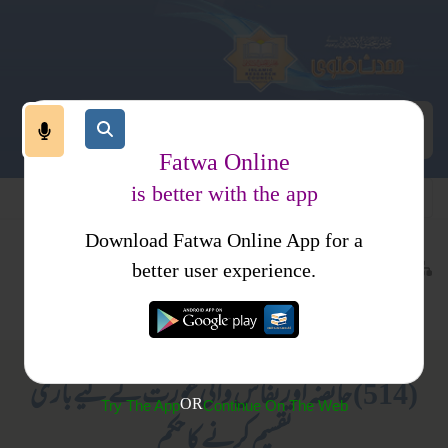
Fatwa Online
is better with the app
Download Fatwa Online App for a
معاملات
نکاح
کتب فتاوی
better user experience.
حقوق زوجیت
عورتوں کے لیے صرف
(514) حائضہ اور نفاس والی عورت کے لیے باری
OR
Try The App
Continue On The Web
تقسیم کرنے کا حکم