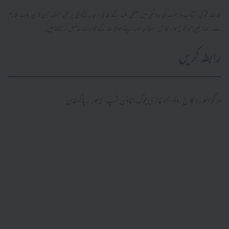
محدث فتویٰ، کتاب و سنت کی روشنی میں سلفی علما کے قدیم و جدید فتاویٰ پر مبنی مستند آن لائن پلیٹ فارم
ہے۔ صارفین موضوع وار تلاش، مطالعہ اور اپنے سوالات کے جوابات حاصل کر سکتے ہیں۔
رابطہ کریں
مرکز النور: کالج روڈ، نزد غازی چوک، ٹاؤن شپ، لاہور ۔ پاکستان