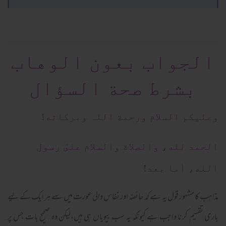
الجواب بعون الوهاب
بشرط صحة السؤال
وعلیکم السلام ورحمة اللہ وبرکاته!
الحمد لله، والصلاة والسلام علىٰ رسول
الله، أما بعد!
مذاہب کا مشہور قول یہ ہے کہ حائضہ اور نفاس والی عورت میں سے ہر ایک کے لیے
باری تقسیم کرنا واجب ہے کیونکہ یہ سب بیویاں ہی ہیں،لیکن وہ صحیح بات جس پر