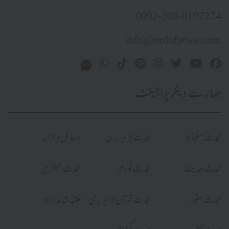
0092-300-0197274
info@urdufatwa.com
ہمارے دیگر پراجیکٹ
محدث سٹوڈیو
محدث لائبریری
رسائل و جرائد
محدث حدیث
محدث فورم
محدث میگزین
محدث سٹور
محدث قرآن لائبریری
مکتبہ شاملہ اردو