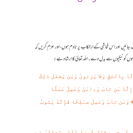
جائیں اور اس فحاشی کےارتکاب پر نادم ہوں،اور عزم کریں کہ
ہوں کو نیکیوں سے بدل دے۔اللہ تعالیٰ کا ارشاد ہے:
ّا بِالحَقِّ وَلا يَزنونَ وَمَن يَفعَل ذ‌ٰلِكَ
إِلّا مَن تابَ وَءامَنَ وَعَمِلَ عَمَلًا
وَمَن تابَ وَعَمِلَ صـٰلِحًا فَإِنَّهُ يَتوبُ
کو جسے قتل کرنا اللہ تعالیٰ نے