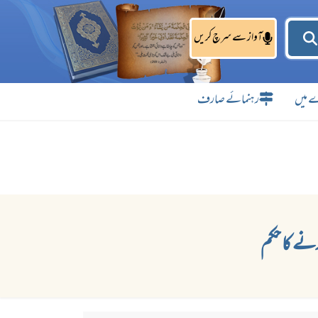
آواز سے سرچ کریں
 میں
رہنمائے صارف