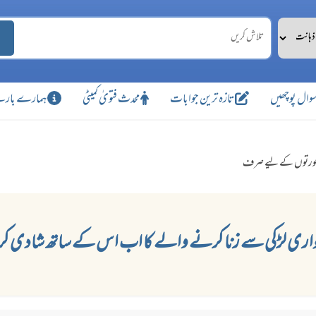
وال پوچھیں
تازہ ترین جوابات
محدث فتویٰ کمیٹی
ہمارے بارے
رتوں کے لیے صرف