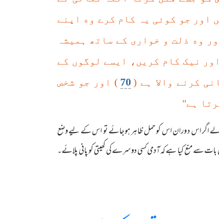
 اور جو کوئی یہ کام کرے وه اپنے
ور وه ذلت و خواری کے ساتھ ہمیشہ
اور نیک کام کریں، ایسے لوگوں کے
70
ی کرنے والا ہے (
) اور جو شخص
رتا ہے"
لے اگر اس د وران اس کو حمل ظاہر ہوجائے تو اس کے لیے وضع
س بات سے منع کیا ہے کہ آدمی کسی دوسرے کی کھیتی کو پانی پلائے۔