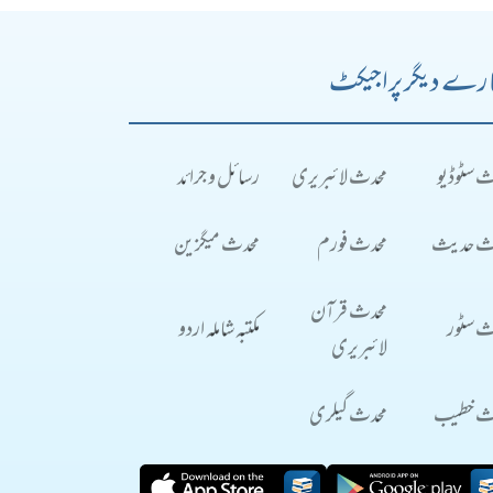
رے دیگر پراجیکٹ
ث سٹوڈیو
محدث لائبریری
رسائل و جرائد
ث حدیث
محدث فورم
محدث میگزین
محدث قرآن
ث سٹور
مکتبہ شاملہ اردو
لائبریری
ث خطیب
محدث گیلری