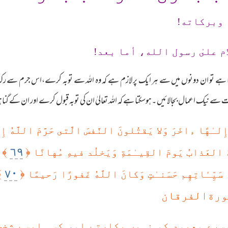
 وبرکاته!
م علىٰ رسول الله، أما بعد!
ے تو ان دونوں میں سے ہر ایک پر لازم ہے کہ وہ اللہ سے توبہ کرے،اس جرم سے رک 
ت سے نیک اعمال بجالائیں ۔ہوسکتا ہے کہ اللہ تعالیٰ ان کی توبہ قبول کرے اور ان کے گنا
ِلـٰهًا ءاخَرَ وَلا يَقتُلونَ النَّفسَ الَّتى حَرَّمَ اللَّهُ إِل
٦٩
﴾
﴿
ُ العَذابُ يَومَ القِيـٰمَةِ وَيَخلُد فيهِ مُهانًا
٧٠
﴾
﴿
هُ سَيِّـٔاتِهِم حَسَنـٰتٍ وَكانَ اللَّهُ غَفورًا رَحيمًا
سورةالفرقان
سرے معبود کو نہیں پکارتے اور کسی ایسے شخص 