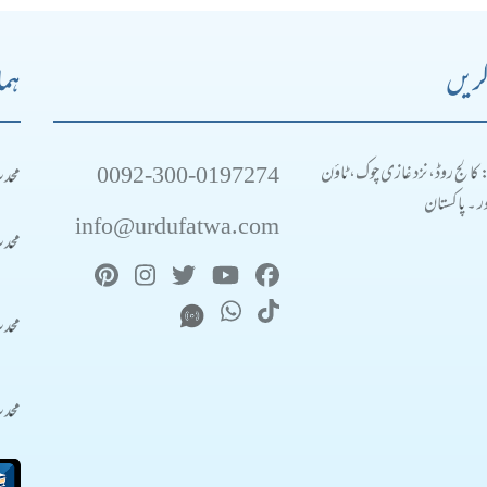
کریں
ہما
0092-300-0197274
محد
: کالج روڈ، نزد غازی چوک، ٹاؤن
 ۔ پاکستان
info@urdufatwa.com
محد
محد
محد