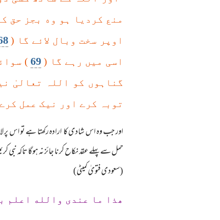
منع کردیا ہو وه بجز حق کے
68
اوپر سخت وبال لائے گا (
69
اسی میں رہے گا (
) سوائ
گناہوں کو اللہ تعالیٰ نی
توبہ کرے اور نیک عمل کرے 
اور جب وہ اس شادی کا ارادہ رکھتا ہے تو اس پ
حمل سے پہلے عقد نکاح کرنا جائز نہ ہوگا تاکہ نبی
(سعودی فتویٰ کمیٹی)
ھذا ما عندی والله اعلم ب