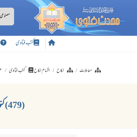
کتب فتاوی
س
معاملات
نکاح
اقسام نکاح
کتب فتاوی
عو
(479) کنواری لڑکی سے زنا کرنے والے کا اب اس کے ساتھ شادی کرنے کا حکم