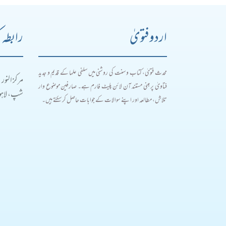
اردو فتویٰ
رابطہ 
محدث فتویٰ، کتاب و سنت کی روشنی میں سلفی علما کے قدیم و جدید
مرکز النور
فتاویٰ پر مبنی مستند آن لائن پلیٹ فارم ہے۔ صارفین موضوع وار
شپ، لاہور
تلاش، مطالعہ اور اپنے سوالات کے جوابات حاصل کر سکتے ہیں۔