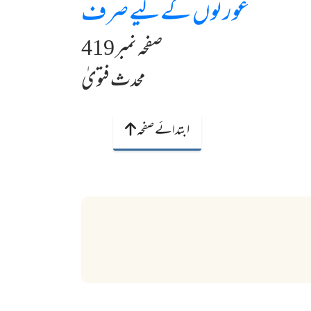
عورتوں کےلیے صرف
صفحہ نمبر 419
محدث فتویٰ
ابتدائے صفحہ