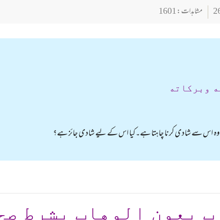
مشاہدات : 1601
ه وبركاته
اب وہ اس سے شادی کرنا چاہتا ہے۔کیا اس کے لیے شادی جائز ہے؟
ب بعون الوهاب بشرط صح