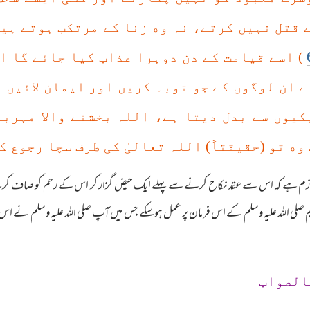
 قتل نہیں کرتے، نہ وه زنا کے مرتکب ہوتے ہیں
) اسے قیامت کے دن دوہرا عذاب کیا جائے گا ا
ے ان لوگوں کے جو توبہ کریں اور ایمان لائیں 
کیوں سے بدل دیتا ہے، اللہ بخشنے والا مہربان
وه تو (حقیقتاً) اللہ تعالیٰ کی طرف سچا رجوع ک
ر لازم ہے کہ اس سے عقد نکاح کرنے سے پہلے ایک حیض گزار کر اس کے رحم کو صاف کر
 کریم صلی اللہ علیہ وسلم کے اس فرمان پر عمل ہوسکے جس میں آپ صلی اللہ علیہ وسلم نے ا
الصواب