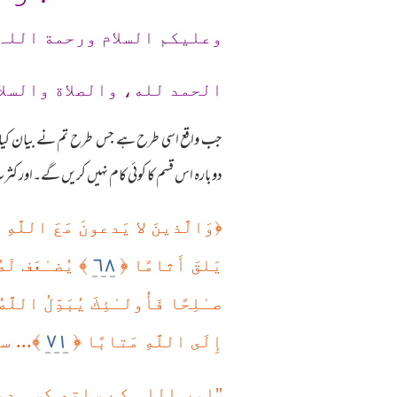
وعلیکم السلام ورحمة اللہ
الحمد لله، والصلاة والسلا
جب واقع اسی طرح ہے جس طرح تم نے بیان کیا ہ
دوبارہ اس قسم کا کوئی کام نہیں کریں گے۔اور کثر
﴿
وَالَّذينَ لا يَدعونَ مَعَ اللَّهِ إ
٦٨
﴾
﴿
يَلقَ أَثامًا
يُضـٰعَف لَه
صـٰلِحًا فَأُولـٰئِكَ يُبَدِّلُ اللَّ
٧١
﴿
﴾... 
إِلَى اللَّهِ مَتابًا
"اور اللہ کے ساتھ کسی دو