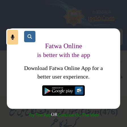
Fatwa Online
is better with the app
Download Fatwa Online App for a
معاملات
طلاق
کتب فتاوی
better user experience.
رضاعت
عورتوں کے لیے صرف
(476) دورضاعی بہنوں کو بیک وقت نکاح میں جمع
OR
Try The App
Continue On The Web
کرنے کا حکم