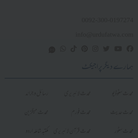
0092-300-0197274
info@urdufatwa.com
ہمارے دیگر پراجیکٹ
محدث سٹوڈیو
محدث لائبریری
رسائل و جرائد
محدث حدیث
محدث فورم
محدث میگزین
محدث سٹور
محدث قرآن لائبریری
مکتبہ شاملہ اردو