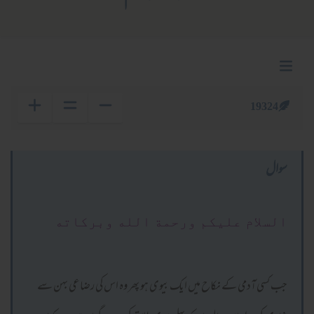
19324
سوال
السلام عليكم ورحمة الله وبركاته
جب کسی آدمی کے نکاح میں ایک بیوی ہو پھر وہ اس کی رضاعی بہن سے