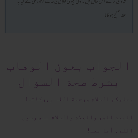
شادی کر لے اس حال میں کہ پہلی بیوی طلاق کی عدت گزاررہی ہے کیا یہ
عقد صحیح ہو گا؟
الجواب بعون الوهاب
بشرط صحة السؤال
وعلیکم السلام ورحمة اللہ وبرکاته!
الحمد لله، والصلاة والسلام علىٰ رسول
الله، أما بعد!