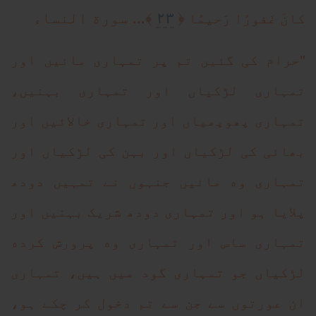
٢٣
﴿
﴾... سورة النساء
كانَ غَفورًا رَحيمًا
"حرام کی گئیں تم پر تمہاری مائیں اور
تمہاری لڑکیاں اور تمہاری بہنیں،
تمہاری پھوپھیاں اور تمہاری خالائیں اور
بھائی کی لڑکیاں اور بہن کی لڑکیاں اور
تمہاری وه مائیں جنہوں نے تمہیں دودھ
پلایا ہو اور تمہاری دودھ شریک بہنیں اور
تمہاری ساس اور تمہاری وه پرورش کرده
لڑکیاں جو تمہاری گود میں ہیں، تمہاری
ان عورتوں سے جن سے تم دخول کر چکے ہو،