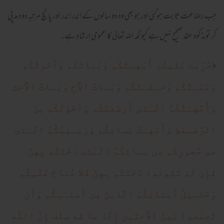
جب رضاعت ثابت ہوگئی اور ہو بھی وہ دو سالوں کے اندر اندر اور پانچ مرتبہ دودھ پی
کر تو مذکوہ عقد صحیح نہیں ہے کیونکہ اللہ تعالیٰ کا عمومی ارشاد ہے۔
﴿
حُرِّمَت عَلَيكُم أُمَّهـٰتُكُم وَبَناتُكُم وَأَخَو‌ٰتُكُم
وَعَمّـٰتُكُم وَخـٰلـٰتُكُم وَبَناتُ الأَخِ وَبَناتُ الأُختِ
وَأُمَّهـٰتُكُمُ الّـٰتى أَرضَعنَكُم وَأَخَو‌ٰتُكُم مِنَ
الرَّضـٰعَةِ وَأُمَّهـٰتُ نِسائِكُم وَرَبـٰئِبُكُمُ الّـٰتى
فى حُجورِكُم مِن نِسائِكُمُ الّـٰتى دَخَلتُم بِهِنَّ
فَإِن لَم تَكونوا دَخَلتُم بِهِنَّ فَلا جُناحَ عَلَيكُم
وَحَلـٰئِلُ أَبنائِكُمُ الَّذينَ مِن أَصلـٰبِكُم وَأَن
تَجمَعوا بَينَ الأُختَينِ إِلّا ما قَد سَلَفَ إِنَّ اللَّهَ