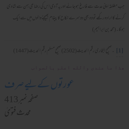
جب مطلقہ اپنی عدت سے فارغ ہوجائے اور یہ آدمی اس کی رضاعی بہن سے شادی
کرنے کا ارادہ رکھے تو وہ بھی دوسرے نکاح کا پیغام بھیجنے والوں میں سے ایک
ہوگا۔(محمد بن ابراہیم)
[1]
۔صحیح البخاری رقم الحدیث(2502) صحیح مسلم رقم الحدیث(1447)
ھذا ما عندی والله اعلم بالصواب
عورتوں کےلیے صرف
صفحہ نمبر 413
محدث فتویٰ