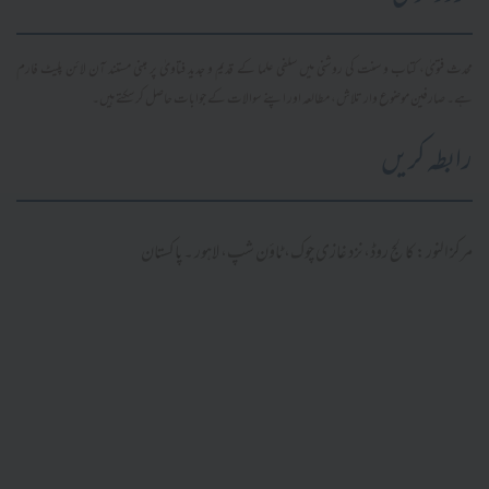
محدث فتویٰ، کتاب و سنت کی روشنی میں سلفی علما کے قدیم و جدید فتاویٰ پر مبنی مستند آن لائن پلیٹ فارم
ہے۔ صارفین موضوع وار تلاش، مطالعہ اور اپنے سوالات کے جوابات حاصل کر سکتے ہیں۔
رابطہ کریں
مرکز النور: کالج روڈ، نزد غازی چوک، ٹاؤن شپ، لاہور ۔ پاکستان