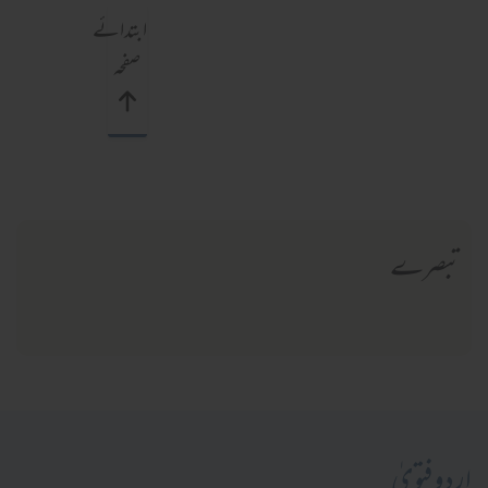
ابتدائے
صفحہ
تبصرے
اردو فتویٰ