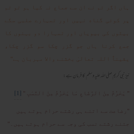
ہاں اگر تم نے ان سے جماع نہ کیا ہو تو تم
پر کوئی گناه نہیں اور تمہارے صلبی سگے
بیٹوں کی بیویاں اور تمہارا دو بہنوں کا
جمع کرنا ہاں جو گزر چکا سو گزر چکا،
یقیناً اللہ تعالیٰ بخشنے والا مہربان ہے"
نیز نبی کریم صلی اللہ علیہ وسلم کا فرمان ہے:
[1]
" يَحْرُمُ مِنْ الرَّضَاعِ مَا يَحْرُمُ مِنْ النَّسَبِ "
"رضاعت سے اتنے ہی رشتے حرام ہوتے ہیں
جتنے رشتے نسب کی وجہ سے حرام ہوتے ہیں۔"